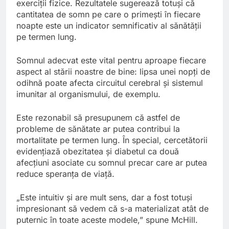
exerciții fizice. Rezultatele sugerează totuși că
cantitatea de somn pe care o primești în fiecare
noapte este un indicator semnificativ al sănătății
pe termen lung.
Somnul adecvat este vital pentru aproape fiecare
aspect al stării noastre de bine: lipsa unei nopți de
odihnă poate afecta circuitul cerebral și sistemul
imunitar al organismului, de exemplu.
Este rezonabil să presupunem că astfel de
probleme de sănătate ar putea contribui la
mortalitate pe termen lung. În special, cercetătorii
evidențiază obezitatea și diabetul ca două
afecțiuni asociate cu somnul precar care ar putea
reduce speranța de viață.
„Este intuitiv și are mult sens, dar a fost totuși
impresionant să vedem că s-a materializat atât de
puternic în toate aceste modele,” spune McHill.