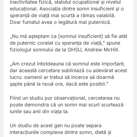
inactivitatea fizică, statutul ocupational și nivelul
educațional. Asociația dintre somn insuficient și o
speranță de viață mai scurtă a rămas valabilă.
Doar fumatul avea o legătură mai puternică.
„Nu mă așteptam ca [somnul insuficient] să fie atât
de puternic corelat cu speranța de viață,” spune
fiziologul somnului de la OHSU, Andrew McHill.
„Am crezut întotdeauna că somnul este important,
dar această cercetare subliniază cu adevărat acest
lucru: oamenii ar trebui să încerce să doarmă
șapte până la nouă ore, dacă este posibil.”
Fiind un studiu pur observațional, cercetarea nu
poate demonstra că un somn mai scurt scurtează
lunile sau anii din viața ta.
Un studiu de acest gen nu poate separa
interacțiunile complexe dintre somn, dietă și