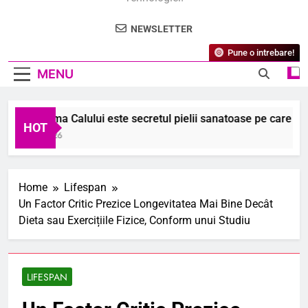
NEWSLETTER
Pune o intrebare!
MENU
 ce crema Calului este secretul pielii sanatoase pe care nu-l st
HOT
August 2026
Home
Lifespan
Un Factor Critic Prezice Longevitatea Mai Bine Decât
Dieta sau Exercițiile Fizice, Conform unui Studiu
LIFESPAN