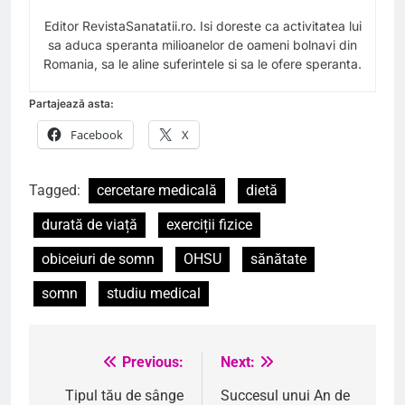
Editor RevistaSanatatii.ro. Isi doreste ca activitatea lui
sa aduca speranta milioanelor de oameni bolnavi din
Romania, sa le aline suferintele si sa le ofere speranta.
Partajează asta:
Facebook
X
Tagged:
cercetare medicală
dietă
durată de viață
exerciții fizice
obiceiuri de somn
OHSU
sănătate
somn
studiu medical
Previous:
Next:
Navigare
în
Tipul tău de sânge
Succesul unui An de