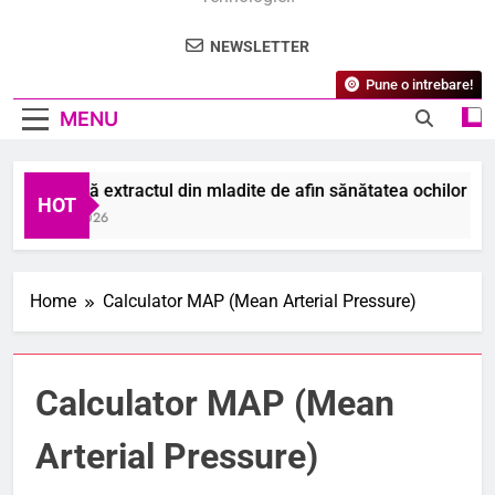
NEWSLETTER
Pune o intrebare!
MENU
Cum ajută extractul din mladite de afin sănătatea ochilor și di
HOT
7 August 2026
Home
Calculator MAP (Mean Arterial Pressure)
Calculator MAP (Mean
Arterial Pressure)