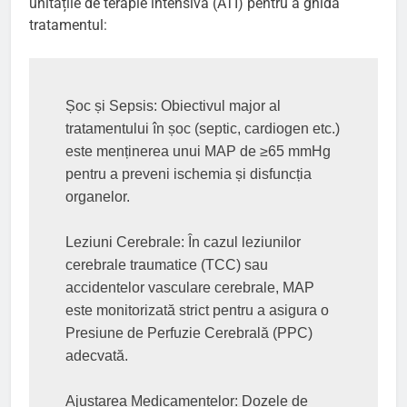
unitățile de terapie intensivă (ATI) pentru a ghida
tratamentul:
Șoc și Sepsis: Obiectivul major al 
tratamentului în șoc (septic, cardiogen etc.) 
este menținerea unui MAP de ≥65 mmHg 
pentru a preveni ischemia și disfuncția 
organelor.

Leziuni Cerebrale: În cazul leziunilor 
cerebrale traumatice (TCC) sau 
accidentelor vasculare cerebrale, MAP 
este monitorizată strict pentru a asigura o 
Presiune de Perfuzie Cerebrală (PPC) 
adecvată.

Ajustarea Medicamentelor: Dozele de 