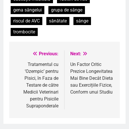
gena sângelui
grupa de sânge
riscul de AVC
sănătate
sânge
trombocite
Previous:
Next:
Navigare
în
Tratamentul cu
Un Factor Critic
‘Ozempic’ pentru
Prezice Longevitatea
articole
Pisici, în Faza de
Mai Bine Decât Dieta
Testare de către
sau Exercițiile Fizice,
Medicii Veterinari
Conform unui Studiu
pentru Pisicile
Supraponderale