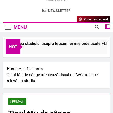
NEWSLETTER
Pune o intrebare!
MENU
operirea studiului asupra leucemiei mieloide acute FLT3-muta
HOT
gust 2026
Home
Lifespan
Tipul tău de sânge afectează riscul de AVC precoce,
relevă un studiu
LIFESPAN