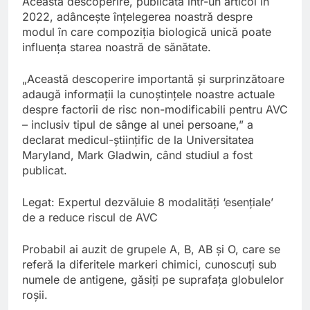
Această descoperire, publicată într-un articol în
2022, adâncește înțelegerea noastră despre
modul în care compoziția biologică unică poate
influența starea noastră de sănătate.
„Această descoperire importantă și surprinzătoare
adaugă informații la cunoștințele noastre actuale
despre factorii de risc non-modificabili pentru AVC
– inclusiv tipul de sânge al unei persoane,” a
declarat medicul-științific de la Universitatea
Maryland, Mark Gladwin, când studiul a fost
publicat.
Legat: Expertul dezvăluie 8 modalități ‘esențiale’
de a reduce riscul de AVC
Probabil ai auzit de grupele A, B, AB și O, care se
referă la diferitele markeri chimici, cunoscuți sub
numele de antigene, găsiți pe suprafața globulelor
roșii.