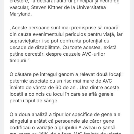
creștere,” a declarat autorul principal și neurolog
vascular, Steven Kittner de la Universitatea
Maryland.
„Aceste persoane sunt mai predispuse să moară
din cauza evenimentului periculos pentru viață, iar
supraviețuitorii se pot confrunta potențial cu
decade de dizabilitate. Cu toate acestea, există
puține cercetări despre cauzele AVC-urilor
timpurii.”
O căutare pe întregul genom a relevat două locații
puternic asociate cu un risc mai mare de AVC
înainte de vârsta de 60 de ani. Una dintre aceste
locații a coincis cu locul în care se află genele
pentru tipul de sânge.
O a doua analiză a tipurilor specifice de gene ale
sângelui a arătat că persoanele ale căror gene
codificau o variație a grupului A aveau o șansă
mai mare cu 16% de a face AVC înainte de vârsta