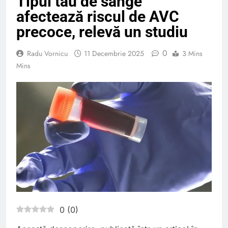
Tipul tău de sânge
afectează riscul de AVC
precoce, relevă un studiu
0
Radu Vornicu
11 Decembrie 2025
3 Mins
Mins
0
(
0
)