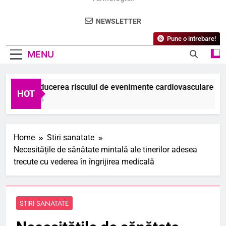
NEWSLETTER
Pune o intrebare!
MENU
diu: Reducerea riscului de evenimente cardiovasculare majore
HOT
ugust 2026
Home
Stiri sanatate
Necesitățile de sănătate mintală ale tinerilor adesea
trecute cu vederea în îngrijirea medicală
STIRI SANATATE