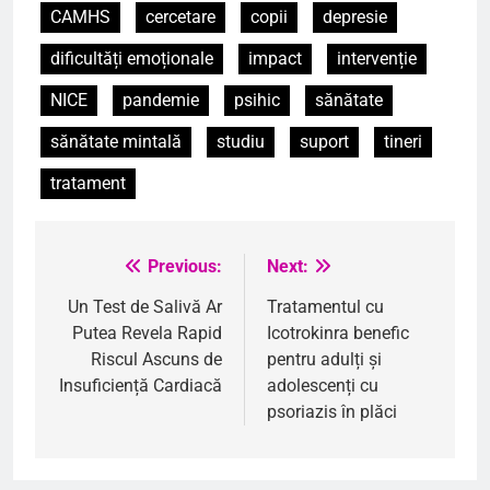
CAMHS
cercetare
copii
depresie
dificultăți emoționale
impact
intervenție
NICE
pandemie
psihic
sănătate
sănătate mintală
studiu
suport
tineri
tratament
Previous:
Next:
Navigare
în
Un Test de Salivă Ar
Tratamentul cu
Putea Revela Rapid
Icotrokinra benefic
articole
Riscul Ascuns de
pentru adulți și
Insuficiență Cardiacă
adolescenți cu
psoriazis în plăci