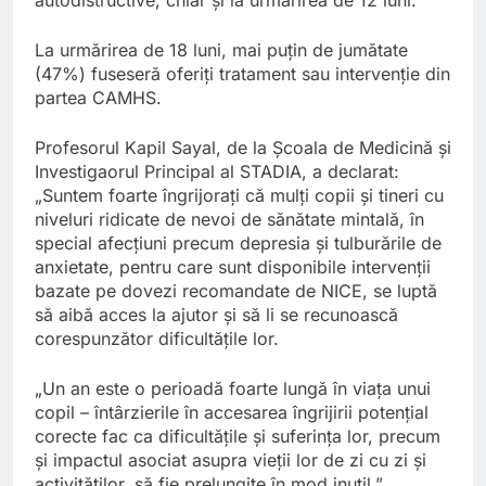
La urmărirea de 18 luni, mai puțin de jumătate
(47%) fuseseră oferiți tratament sau intervenție din
partea CAMHS.
Profesorul Kapil Sayal, de la Școala de Medicină și
Investigaorul Principal al STADIA, a declarat:
„Suntem foarte îngrijorați că mulți copii și tineri cu
niveluri ridicate de nevoi de sănătate mintală, în
special afecțiuni precum depresia și tulburările de
anxietate, pentru care sunt disponibile intervenții
bazate pe dovezi recomandate de NICE, se luptă
să aibă acces la ajutor și să li se recunoască
corespunzător dificultățile lor.
„Un an este o perioadă foarte lungă în viața unui
copil – întârzierile în accesarea îngrijirii potențial
corecte fac ca dificultățile și suferința lor, precum
și impactul asociat asupra vieții lor de zi cu zi și
activităților, să fie prelungite în mod inutil.”