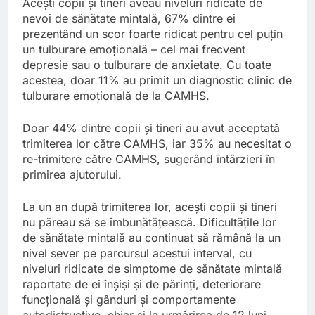
Acești copii și tineri aveau niveluri ridicate de
nevoi de sănătate mintală, 67% dintre ei
prezentând un scor foarte ridicat pentru cel puțin
un tulburare emoțională – cel mai frecvent
depresie sau o tulburare de anxietate. Cu toate
acestea, doar 11% au primit un diagnostic clinic de
tulburare emoțională de la CAMHS.
Doar 44% dintre copii și tineri au avut acceptată
trimiterea lor către CAMHS, iar 35% au necesitat o
re-trimitere către CAMHS, sugerând întârzieri în
primirea ajutorului.
La un an după trimiterea lor, acești copii și tineri
nu păreau să se îmbunătățească. Dificultățile lor
de sănătate mintală au continuat să rămână la un
nivel sever pe parcursul acestui interval, cu
niveluri ridicate de simptome de sănătate mintală
raportate de ei înșiși și de părinți, deteriorare
funcțională și gânduri și comportamente
autodistructive, chiar și la urmărirea de 12 luni.