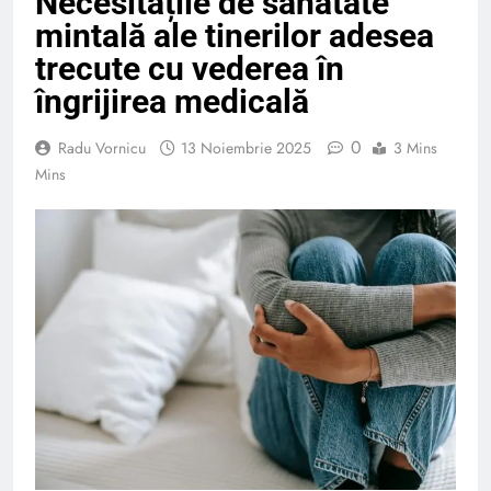
Necesitățile de sănătate
mintală ale tinerilor adesea
trecute cu vederea în
îngrijirea medicală
0
Radu Vornicu
13 Noiembrie 2025
3 Mins
Mins