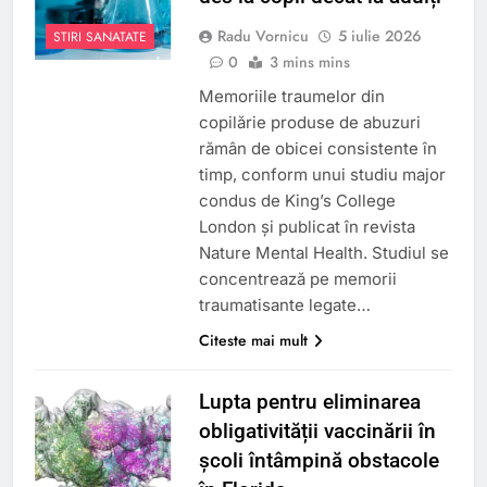
Radu Vornicu
5 iulie 2026
STIRI SANATATE
0
3 mins mins
Memoriile traumelor din
copilărie produse de abuzuri
rămân de obicei consistente în
timp, conform unui studiu major
condus de King’s College
London și publicat în revista
Nature Mental Health. Studiul se
concentrează pe memorii
traumatisante legate…
Citeste mai mult
Lupta pentru eliminarea
obligativității vaccinării în
școli întâmpină obstacole