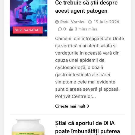
Ce trebuie să știi despre
acest agent patogen
Radu Vornicu
19 iulie 2026
0
3 mins mins
STIRI SANATATE
Oamenii din întreaga State Unite
își verifică mai atent salata și
verdețurile în această vară din
cauza unei epidemii de
cyclosporioză, o boală
gastrointestinală ale cărei
simptome cele mai evidente
sunt diareea severă și apoasă.
Potrivit Centrelor…
Citeste mai mult
Știai că aportul de DHA
poate îmbunătăți puterea