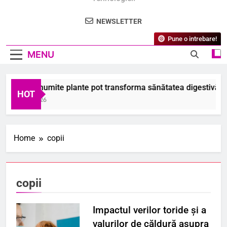
NEWSLETTER
Pune o intrebare!
MENU
iai că anumite plante pot transforma sănătatea digestivă și co
HOT
August 2026
Home
copii
copii
Impactul verilor toride și a
valurilor de căldură asupra