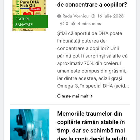
de concentrare a copiilor?
Radu Vornicu
16 iulie 2026
SFATURI
0
4 mins mins
SANATATE
Știai că aportul de DHA poate
îmbunătăți puterea de
concentrare a copiilor? Unii
părinți pot fi surprinși să afle că
aproximativ 70% din creierul
uman este compus din grăsimi,
iar dintre acestea, acizii grași
Omega-3, în special DHA (acid…
Citeste mai mult
Memoriile traumelor din
copilărie rămân stabile în
timp, dar se schimbă mai
des la copii decât la adulți