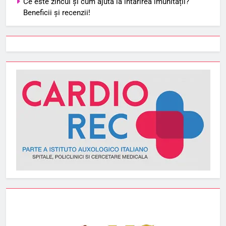
Ce este zincul și cum ajută la întărirea imunității?
Beneficii și recenzii!