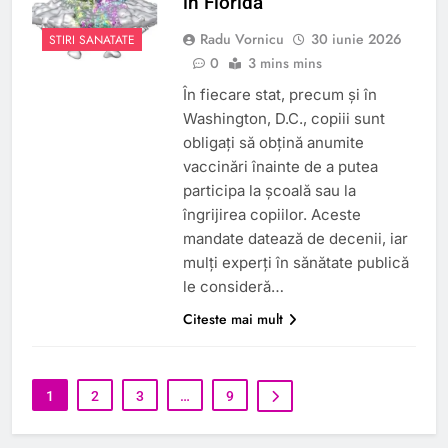
în Florida
Radu Vornicu
30 iunie 2026
STIRI SANATATE
0
3 mins mins
În fiecare stat, precum și în
Washington, D.C., copiii sunt
obligați să obțină anumite
vaccinări înainte de a putea
participa la școală sau la
îngrijirea copiilor. Aceste
mandate datează de decenii, iar
mulți experți în sănătate publică
le consideră…
Citeste mai mult
1
2
3
…
9