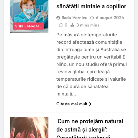
sănătății mintale a copiilor
Radu Vornicu
6 august 2026
0
3 mins mins
STIRI SANATATE
Pe măsură ce temperaturile
record afectează comunitățile
din întreaga lume și Australia se
pregătește pentru un veritabil El
Niño, un nou studiu oferă primul
review global care leagă
temperaturile ridicate și valurile
de căldură de sănătatea
mintală…
Citeste mai mult
‘Cum ne protejăm natural
de astmă și alergii’:
Cercetătorii izolează