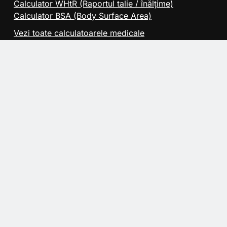
Calculator WHtR (Raportul talie / înălțime)
Calculator BSA (Body Surface Area)
Vezi toate calculatoarele medicale
Pentru Companii
Publicitate
Comunicate de presa
Activitati CSR
Contact
Linkuri utile
Agentia Nationala de Transplant
Colegiul Medicilor din Bucuresti
Asociatia StartEvo