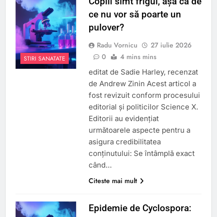
Copiii simt frigul, așa că de
ce nu vor să poarte un
pulover?
Radu Vornicu
27 iulie 2026
0
4 mins mins
STIRI SANATATE
editat de Sadie Harley, recenzat
de Andrew Zinin Acest articol a
fost revizuit conform procesului
editorial și politicilor Science X.
Editorii au evidențiat
următoarele aspecte pentru a
asigura credibilitatea
conținutului: Se întâmplă exact
când…
Citeste mai mult
Epidemie de Cyclospora: