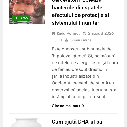
bacteriile din spatele
efectului de protecție al
LIFESPAN
sistemului imunitar
Radu Vornicu
2 august 2026
0
3 mins mins
Este cunoscut sub numele de
‘hipoteza igienei’. Și, pe măsură
ce ratele de alergii, astm și febră
de fân au crescut drastic în
țările industrializate din
Occident, oamenii de știință au
observat că același lucru nu s-a
întâmplat cu copiii crescuți…
Citeste mai mult
Cum ajută DHA-ul să