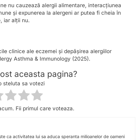
sine nu cauzează alergii alimentare, interacțiunea
imune și expunerea la alergeni ar putea fi cheia în
iar alții nu.
cile clinice ale eczemei și depășirea alergiilor
 Allergy Asthma & Immunology (2025).
 fost aceasta pagina?
o steluta sa votezi
acum. Fii primul care voteaza.
este ca activitatea lui sa aduca speranta milioanelor de oameni