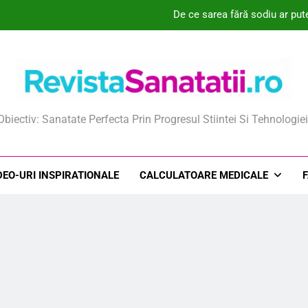
De ce sarea fără sodiu ar put
Știai că aceste plante pot transforma sănătatea femin
Ce este un deodorant natural și cum a
De ce apa termală este sec
ista Sanatatii
Obiectiv: Sanatate Perfecta Prin Progresul Stiintei Si Tehnologiei
De ce sarea fără sodiu ar put
Știai că aceste plante pot transforma sănătatea femin
DEO-URI INSPIRATIONALE
CALCULATOARE MEDICALE
Ce este un deodorant natural și cum a