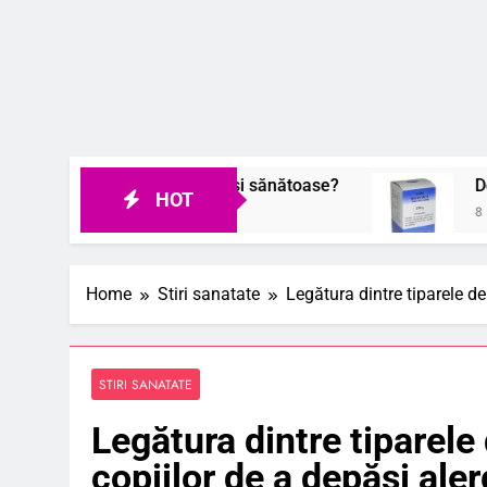
ei pieli perfecte și sănătoase?
De ce sarea fă
HOT
8 August 2026
Home
Stiri sanatate
Legătura dintre tiparele d
STIRI SANATATE
Legătura dintre tiparel
copiilor de a depăși aler