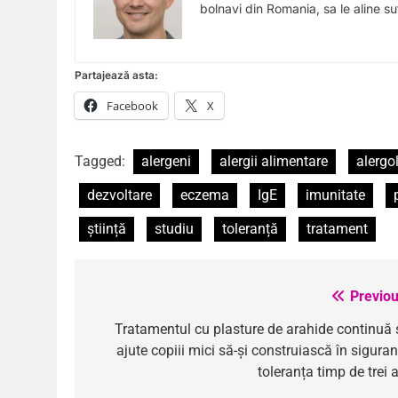
bolnavi din Romania, sa le aline suf
Partajează asta:
Facebook
X
Tagged:
alergeni
alergii alimentare
alergo
dezvoltare
eczema
IgE
imunitate
știință
studiu
toleranță
tratament
Previou
Navigare
în
Tratamentul cu plasture de arahide continuă 
ajute copiii mici să-și construiască în sigura
articole
toleranța timp de trei 