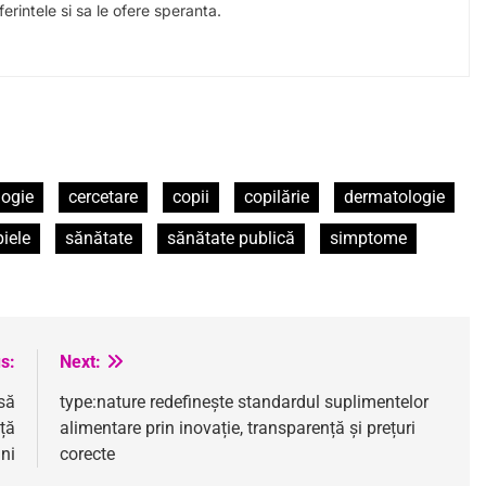
erintele si sa le ofere speranta.
logie
cercetare
copii
copilărie
dermatologie
piele
sănătate
sănătate publică
simptome
s:
Next:
să
type:nature redefinește standardul suplimentelor
nță
alimentare prin inovație, transparență și prețuri
ani
corecte