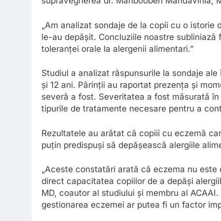
supravegherea dr. Mahboobeh Mahdavinia, MD
„Am analizat sondaje de la copii cu o istorie 
le-au depășit. Concluziile noastre subliniază
toleranței orale la alergenii alimentari.”
Studiul a analizat răspunsurile la sondaje ale î
și 12 ani. Părinții au raportat prezența și mo
severă a fost. Severitatea a fost măsurată în 
tipurile de tratamente necesare pentru a cont
Rezultatele au arătat că copiii cu eczemă car
puțin predispuși să depășească alergiile alim
„Aceste constatări arată că eczema nu este d
direct capacitatea copiilor de a depăși alergi
MD, coautor al studiului și membru al ACAAI
gestionarea eczemei ar putea fi un factor impo