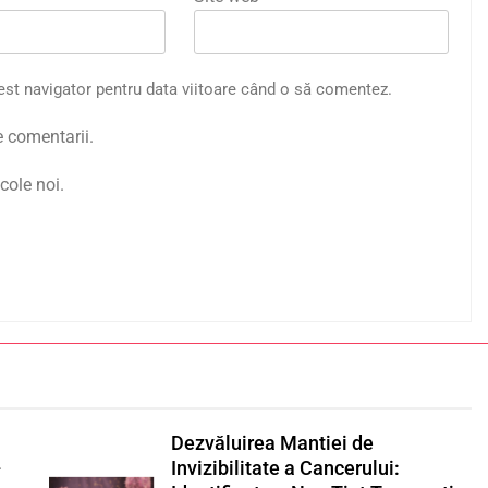
est navigator pentru data viitoare când o să comentez.
e comentarii.
cole noi.
Dezvăluirea Mantiei de
-
Invizibilitate a Cancerului: