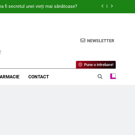
ea fi secretul unei vieți mai sănătoase?
ină și combate disconfortul menstrual?
jută la combaterea mirosului neplăcut?
NEWSLETTER
retul unei pieli perfecte și sănătoase?
!
ea fi secretul unei vieți mai sănătoase?
Pune o intrebare!
ină și combate disconfortul menstrual?
FARMACIE
CONTACT
jută la combaterea mirosului neplăcut?