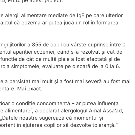
, Ph.D. pe acest proiect.
de alergii alimentare mediate de IgE pe care ulterior
 faptul că eczema ar putea juca un rol în formarea
ngrijitorilor a 855 de copii cu vârste cuprinse între 0
mentul apariției eczemei, când s-a rezolvat și cât de
funcție de cât de multă piele a fost afectată și de
rola simptomele, evaluate pe o scară de la 0 la 6.
e a persistat mai mult și a fost mai severă au fost mai
entare. Mai exact:
oar o condiție concomitentă – ar putea influența
ile alimentare”, a declarat alergologul Amal Assa’ad,
. „Datele noastre sugerează că momentul și
rtant în ajutarea copiilor să dezvolte toleranță.”