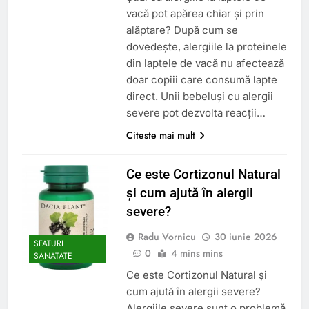
vacă pot apărea chiar și prin
alăptare? După cum se
dovedește, alergiile la proteinele
din laptele de vacă nu afectează
doar copiii care consumă lapte
direct. Unii bebeluși cu alergii
severe pot dezvolta reacții…
Citeste mai mult
Ce este Cortizonul Natural
și cum ajută în alergii
severe?
Radu Vornicu
30 iunie 2026
SFATURI
0
4 mins mins
SANATATE
Ce este Cortizonul Natural și
cum ajută în alergii severe?
Alergiile severe sunt o problemă