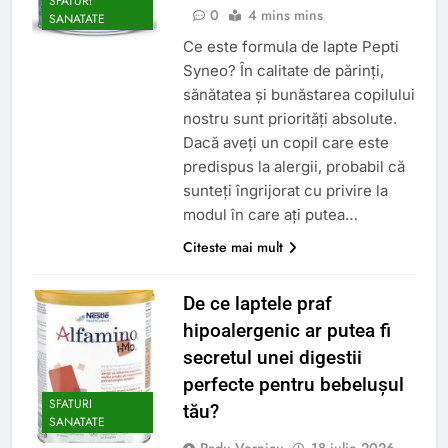
SFATURI
0
4 mins mins
SANATATE
Ce este formula de lapte Pepti
Syneo? În calitate de părinți,
sănătatea și bunăstarea copilului
nostru sunt priorități absolute.
Dacă aveți un copil care este
predispus la alergii, probabil că
sunteți îngrijorat cu privire la
modul în care ați putea…
Citeste mai mult
De ce laptele praf
hipoalergenic ar putea fi
secretul unei digestii
perfecte pentru bebelușul
SFATURI
tău?
SANATATE
Radu Vornicu
18 iulie 2026