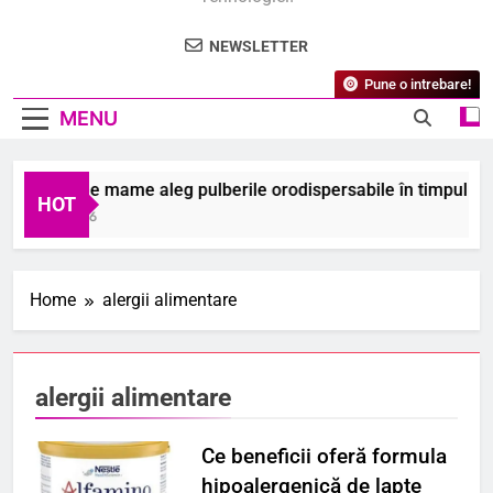
NEWSLETTER
Pune o intrebare!
MENU
 ce unele mame aleg pulberile orodispersabile în timpul sarcini
HOT
ugust 2026
Home
alergii alimentare
alergii alimentare
Ce beneficii oferă formula
hipoalergenică de lapte