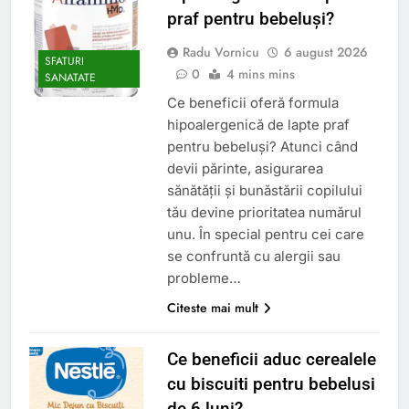
praf pentru bebeluși?
Radu Vornicu
6 august 2026
SFATURI
0
4 mins mins
SANATATE
Ce beneficii oferă formula
hipoalergenică de lapte praf
pentru bebeluși? Atunci când
devii părinte, asigurarea
sănătății și bunăstării copilului
tău devine prioritatea numărul
unu. În special pentru cei care
se confruntă cu alergii sau
probleme…
Citeste mai mult
Ce beneficii aduc cerealele
cu biscuiti pentru bebelusi
de 6 luni?