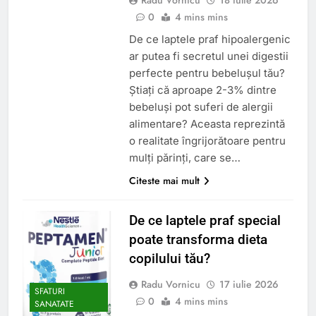
0
4 mins mins
De ce laptele praf hipoalergenic
ar putea fi secretul unei digestii
perfecte pentru bebelușul tău?
Știați că aproape 2-3% dintre
bebeluși pot suferi de alergii
alimentare? Aceasta reprezintă
o realitate îngrijorătoare pentru
mulți părinți, care se…
Citeste mai mult
De ce laptele praf special
poate transforma dieta
copilului tău?
Radu Vornicu
17 iulie 2026
SFATURI
0
4 mins mins
SANATATE