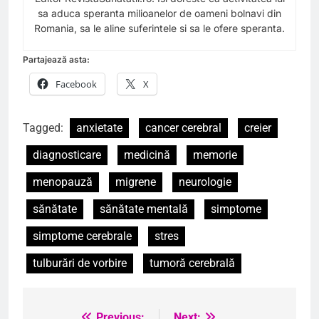
sa aduca speranta milioanelor de oameni bolnavi din
Romania, sa le aline suferintele si sa le ofere speranta.
Partajează asta:
Facebook
X
Tagged:
anxietate
cancer cerebral
creier
diagnosticare
medicină
memorie
menopauză
migrene
neurologie
sănătate
sănătate mentală
simptome
simptome cerebrale
stres
tulburări de vorbire
tumoră cerebrală
Previous:
Next: