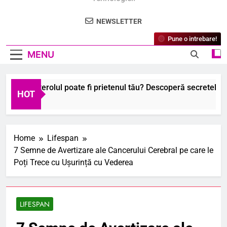
NEWSLETTER
Pune o intrebare!
MENU
ce colesterolul poate fi prietenul tău? Descoperă secretele sal
HOT
gust 2026
Home
Lifespan
7 Semne de Avertizare ale Cancerului Cerebral pe care le
Poți Trece cu Ușurință cu Vederea
LIFESPAN