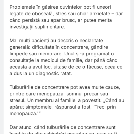
Problemele în găsirea cuvintelor pot fi uneori
legate de oboseală, stres sau chiar anxietate – dar
când persistă sau apar brusc, ar putea merita
investigații suplimentare.
Mai mulți pacienți au descris o neclaritate
generală: dificultate în concentrare, gândire
limpede sau memorare. Unul și-a programat o
consultație la medicul de familie, dar până când
aceasta a avut loc, uitase de ce o făcuse, ceea ce
a dus la un diagnostic ratat.
Tulburările de concentrare pot avea multe cauze,
printre care menopauza, somnul precar sau
stresul. Un membru al familiei a povestit: „Când au
apărut simptomele, răspunsul a fost, ‘Treci prin
menopauză.'”
Dar atunci când tulburările de concentrare sunt
însoțite de alte schimbări neurologice, cum ar fi