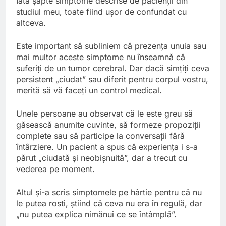
Iată șapte simptome descrise de pacienții din
studiul meu, toate fiind ușor de confundat cu
altceva.
Este important să subliniem că prezența unuia sau
mai multor aceste simptome nu înseamnă că
suferiți de un tumor cerebral. Dar dacă simțiți ceva
persistent „ciudat” sau diferit pentru corpul vostru,
merită să vă faceți un control medical.
Unele persoane au observat că le este greu să
găsească anumite cuvinte, să formeze propoziții
complete sau să participe la conversații fără
întârziere. Un pacient a spus că experiența i s-a
părut „ciudată și neobișnuită”, dar a trecut cu
vederea pe moment.
Altul și-a scris simptomele pe hârtie pentru că nu
le putea rosti, știind că ceva nu era în regulă, dar
„nu putea explica nimănui ce se întâmplă”.