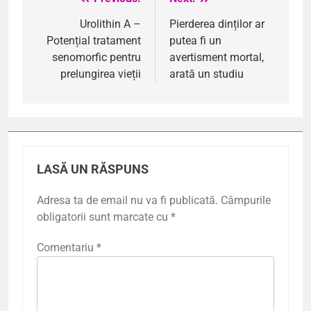
Navigare
în
Urolithin A –
Pierderea dinților ar
Potențial tratament
putea fi un
articole
senomorfic pentru
avertisment mortal,
prelungirea vieții
arată un studiu
LASĂ UN RĂSPUNS
Adresa ta de email nu va fi publicată.
Câmpurile
obligatorii sunt marcate cu
*
Comentariu
*