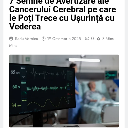
7 Semne de Avertizare ale
Cancerului Cerebral pe care
le Poți Trece cu Ușurință cu
Vederea
0
Radu Vornicu
19 Octombrie 2025
3 Mins
Mins