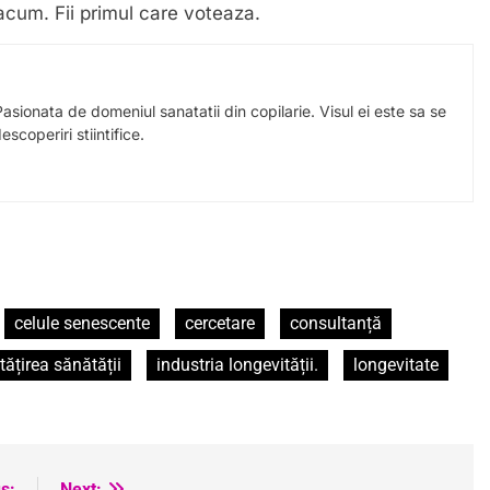
acum. Fii primul care voteaza.
Pasionata de domeniul sanatatii din copilarie. Visul ei este sa se
scoperiri stiintifice.
celule senescente
cercetare
consultanță
ățirea sănătății
industria longevității.
longevitate
s:
Next: