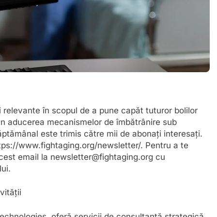
i relevante în scopul de a pune capăt tuturor bolilor
 prin aducerea mecanismelor de îmbătrânire sub
ptămânal este trimis către mii de abonați interesați.
ttps://www.fightaging.org/newsletter/. Pentru a te
cest email la newsletter@fightaging.org cu
ui.
ității
technologies, oferă servicii de consultanță strategică