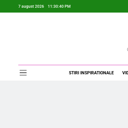
Skip
7 august 2026
11:30:41 PM
to
content
Rev
STIRI INSPIRATIONALE
VI