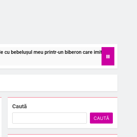
 printr-un biberon care imită naturalul
Colec
6 Aug
Caută
CAUTĂ