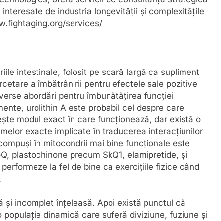
e interesate de industria longevității și complexitățile
w.fightaging.org/services/
iile intestinale, folosit pe scară largă ca supliment
rcetare a îmbătrânirii pentru efectele sale pozitive
iverse abordări pentru îmbunătățirea funcției
mente, urolithin A este probabil cel despre care
vește modul exact în care funcționează, dar există o
elor exacte implicate în traducerea interacțiunilor
 compuși în mitocondrii mai bine funcționale este
Q, plastochinone precum SkQ1, elamipretide, și
 performeze la fel de bine ca exercițiile fizice când
.
 și incomplet înțeleasă. Apoi există punctul că
 o populație dinamică care suferă diviziune, fuziune și