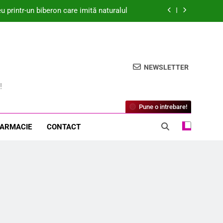
printr-un biberon care imită naturalul
dică Îngrijorări Legate de Biosecuritate
idat de Medicament Modificator al Bolii
pentru Osteoartrită
NEWSLETTER
? Descoperă beneficiile surprinzătoare!
!
printr-un biberon care imită naturalul
Pune o intrebare!
dică Îngrijorări Legate de Biosecuritate
FARMACIE
CONTACT
idat de Medicament Modificator al Bolii
pentru Osteoartrită