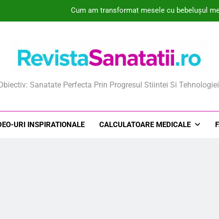
Cum am transformat mesele cu bebelușul meu 
Colecțiile de Genomuri Virale Create de IA Ri
Descoperiri în Genomică și Inteligență Artificială Identifică un Cand
De ce unele mame aleg pulberile orodispersabile în timpul sarcinii
ista Sanatatii
Obiectiv: Sanatate Perfecta Prin Progresul Stiintei Si Tehnologiei
Cum am transformat mesele cu bebelușul meu 
Colecțiile de Genomuri Virale Create de IA Ri
DEO-URI INSPIRATIONALE
CALCULATOARE MEDICALE
Descoperiri în Genomică și Inteligență Artificială Identifică un Cand