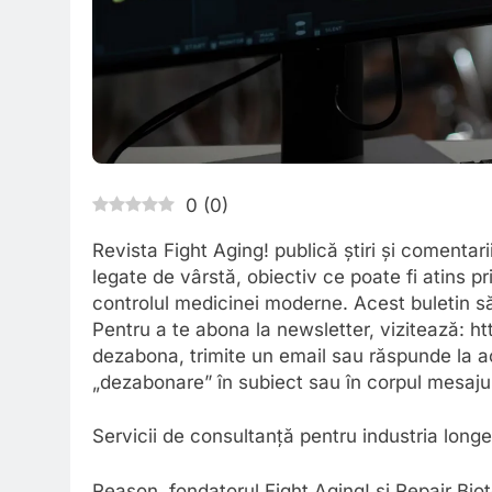
0
(
0
)
Revista Fight Aging! publică știri și comentari
legate de vârstă, obiectiv ce poate fi atins
controlul medicinei moderne. Acest buletin să
Pentru a te abona la newsletter, vizitează: h
dezabona, trimite un email sau răspunde la a
„dezabonare” în subiect sau în corpul mesajul
Servicii de consultanță pentru industria longev
Reason, fondatorul Fight Aging! și Repair Bio