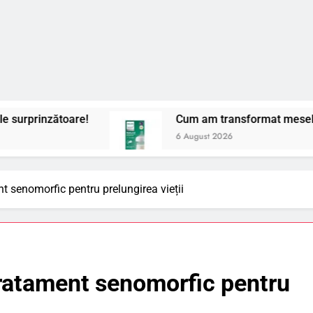
!
Cum am transformat mesele cu bebelușul meu
6 August 2026
nt senomorfic pentru prelungirea vieții
 tratament senomorfic pentru