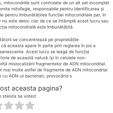
s, mitocondriile sunt controlate de un alt set incomplet
umite mitofagie, responsabile pentru identificarea și
ile pentru îmbunătățirea funcției mitocondriale par, în
 nu este deloc clar de ce se întâmplă acest lucru sau
cția mitocondrială este îmbunătățită.
tătorii se concentrează pe proprietățile
i că aceasta apare în parte prin reglarea în jos a
e senescente. Acest lucru se leagă de funcția
orie de această natură (și în celulele non-
tă mislocalizării fragmentelor de ADN mitocondrial.
ot mai multe astfel de fragmente de ADN mitocondrial
te cu ADN-ul bacterian, provocând s
 fost aceasta pagina?
o steluta sa votezi