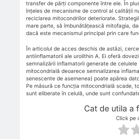
transfer de părți componente între ele. În plu
înțeles de mecanisme de control al calității n
reciclarea mitocondriilor deteriorate. Strategi
mare parte, să îmbunătățească mitofagia, dar
dacă este mecanismul principal prin care fun
În articolul de acces deschis de astăzi, cerce
antiinflamatorii ale urolithin A. Ei oferă dovez
semnalizării inflamatorii generate de celulel
mitocondrială deoarece semnalizarea inflamat
senescente de asemenea) poate apărea datori
Pe măsură ce funcția mitocondrială scade, t
sunt eliberate în celulă, unde sunt confunda
Cat de utila a
Click pe 