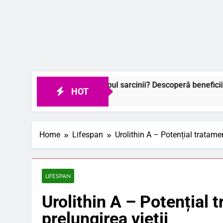
abile în timpul sarcinii? Descoperă beneficiile surprinzătoare
HOT
Home
Lifespan
Urolithin A – Potențial tratame
LIFESPAN
Urolithin A – Potențial
prelungirea vieții