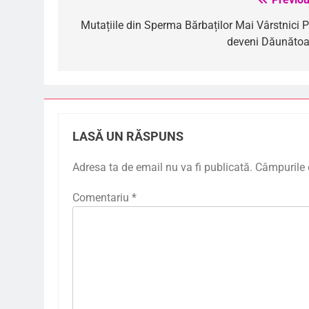
Navigare
în
Mutațiile din Sperma Bărbaților Mai Vârstnici P
deveni Dăunătoa
articole
LASĂ UN RĂSPUNS
Adresa ta de email nu va fi publicată.
Câmpurile 
Comentariu
*