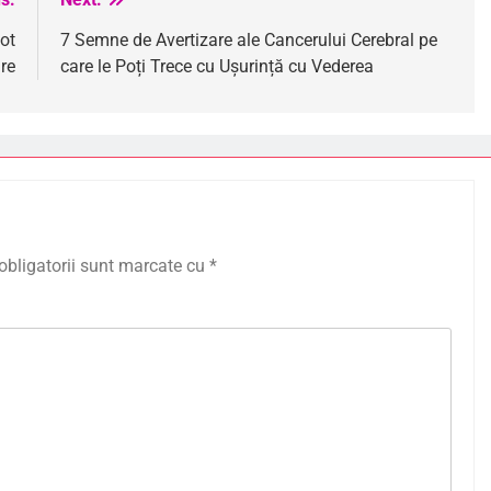
ot
7 Semne de Avertizare ale Cancerului Cerebral pe
re
care le Poți Trece cu Ușurință cu Vederea
obligatorii sunt marcate cu
*