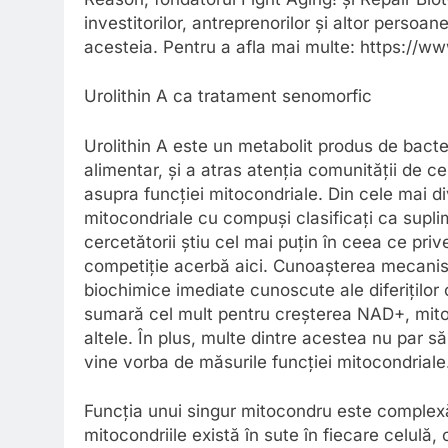
investitorilor, antreprenorilor și altor persoan
acesteia. Pentru a afla mai multe: https://ww
Urolithin A ca tratament senomorfic
Urolithin A este un metabolit produs de bacter
alimentar, și a atras atenția comunității de ce
asupra funcției mitocondriale. Din cele mai d
mitocondriale cu compuși clasificați ca supli
cercetătorii știu cel mai puțin în ceea ce pri
competiție acerbă aici. Cunoașterea mecanism
biochimice imediate cunoscute ale diferiților
sumară cel mult pentru creșterea NAD+, mito
altele. În plus, multe dintre acestea nu par să
vine vorba de măsurile funcției mitocondriale
Funcția unui singur mitocondru este complexă
mitocondriile există în sute în fiecare celulă,