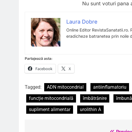
Nu sunt voturi pana 
Laura Dobre
Online Editor RevistaSanatatii.ro. 
eradicheze batranetea prin noile de
Partajează asta:
Facebook
X
Tagged:
ADN mitocondrial
antiinflamatoriu
funcție mitocondrială
îmbătrânire
îmbunăt
supliment alimentar
urolithin A
Previou