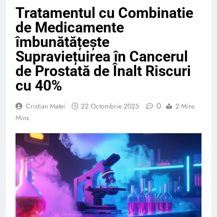
Tratamentul cu Combinatie
de Medicamente
îmbunătățește
Supraviețuirea în Cancerul
de Prostată de Înalt Riscuri
cu 40%
0
Cristian Matei
22 Octombrie 2025
2 Mins
Mins