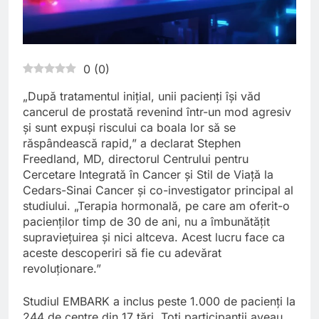
0
(
0
)
„După tratamentul inițial, unii pacienți își văd
cancerul de prostată revenind într-un mod agresiv
și sunt expuși riscului ca boala lor să se
răspândească rapid,” a declarat Stephen
Freedland, MD, directorul Centrului pentru
Cercetare Integrată în Cancer și Stil de Viață la
Cedars-Sinai Cancer și co-investigator principal al
studiului. „Terapia hormonală, pe care am oferit-o
pacienților timp de 30 de ani, nu a îmbunătățit
supraviețuirea și nici altceva. Acest lucru face ca
aceste descoperiri să fie cu adevărat
revoluționare.”
Studiul EMBARK a inclus peste 1.000 de pacienți la
244 de centre din 17 țări. Toți participanții aveau