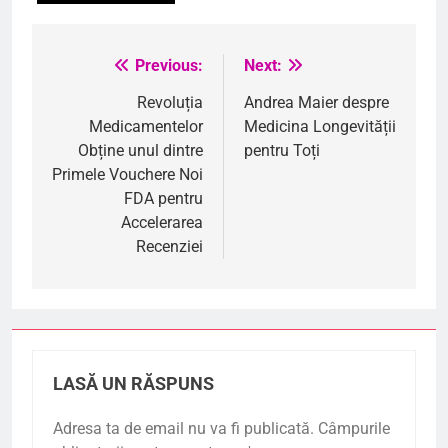
Previous:
Next:
Navigare
în
Revoluția
Andrea Maier despre
Medicamentelor
Medicina Longevității
articole
Obține unul dintre
pentru Toți
Primele Vouchere Noi
FDA pentru
Accelerarea
Recenziei
LASĂ UN RĂSPUNS
Adresa ta de email nu va fi publicată.
Câmpurile