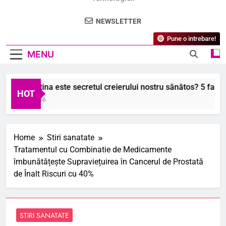
NEWSLETTER
Pune o intrebare!
MENU
 ce lecitina este secretul creierului nostru sănătos? 5 fapte su
HOT
August 2026
Home
Stiri sanatate
Tratamentul cu Combinatie de Medicamente
îmbunătățește Supraviețuirea în Cancerul de Prostată
de Înalt Riscuri cu 40%
STIRI SANATATE