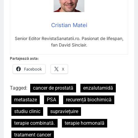
Cristian Matei
Senior Editor RevistaSanatatii.ro. Pasionat de lifespan,
fan David Sinclair.
Partajează asta:
Facebook
X
Tagged:
cancer de prostată
enzalutamidă
metastaze
PSA
recurență biochimică
studiu clinic
supraviețuire
terapie combinată.
terapie hormonală
tratament cancer