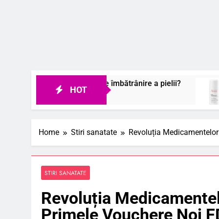
bate semnele de îmbătrânire a pielii?
De ce a
HOT
8 August
Home
Stiri sanatate
Revoluția Medicamentelor 
STIRI SANATATE
Revoluția Medicamentelo
Primele Vouchere Noi F