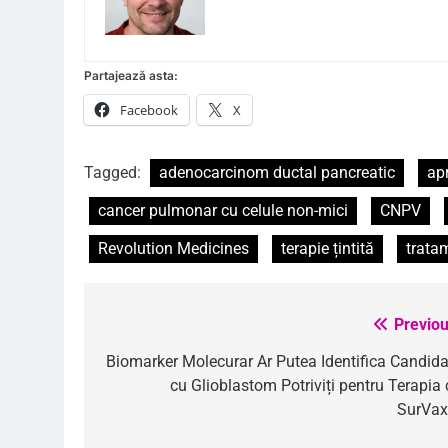
Partajează asta:
Facebook
X
Tagged:
adenocarcinom ductal pancreatic
ap
cancer pulmonar cu celule non-mici
CNPV
Revolution Medicines
terapie țintită
trata
Previou
Navigare
în
Biomarker Molecurar Ar Putea Identifica Candidaț
cu Glioblastom Potriviți pentru Terapia 
articole
SurVa