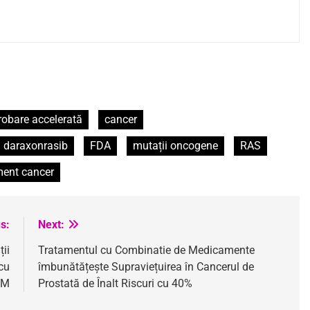
robare accelerată
cancer
daraxonrasib
FDA
mutații oncogene
RAS
ment cancer
s:
Next:
ii
Tratamentul cu Combinatie de Medicamente
cu
îmbunătățește Supraviețuirea în Cancerul de
xM
Prostată de Înalt Riscuri cu 40%