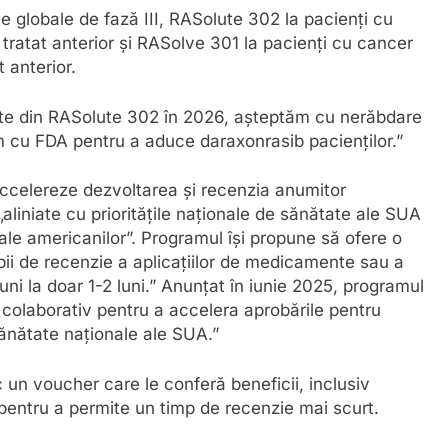
ce globale de fază III, RASolute 302 la pacienți cu
ratat anterior și RASolve 301 la pacienți cu cancer
 anterior.
ate din RASolute 302 în 2026, așteptăm cu nerăbdare
 cu FDA pentru a aduce daraxonrasib pacienților.”
ccelereze dezvoltarea și recenzia anumitor
liniate cu prioritățile naționale de sănătate ale SUA
le americanilor”. Programul își propune să ofere o
ii de recenzie a aplicațiilor de medicamente sau a
uni la doar 1-2 luni.” Anunțat în iunie 2025, programul
 colaborativ pentru a accelera aprobările pentru
 sănătate naționale ale SUA.”
un voucher care le conferă beneficii, inclusiv
pentru a permite un timp de recenzie mai scurt.