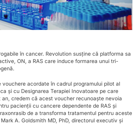
drogabile în cancer. Revolution susține că platforma sa
i active, ON, a RAS care induce formarea unui tri-
ogenă.
 vouchere acordate în cadrul programului pilot al
l ca și cu Designarea Terapiei Inovatoare pe care
st an, credem că acest voucher recunoaște nevoia
ntru pacienții cu cancere dependente de RAS și
araxonrasib de a transforma tratamentul pentru aceste
t Mark A. Goldsmith MD, PhD, directorul executiv și