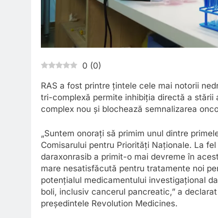
0
(
0
)
RAS a fost printre țintele cele mai notorii ne
tri-complexă permite inhibiția directă a stări
complex nou și blochează semnalizarea onc
„Suntem onorați să primim unul dintre primele
Comisarului pentru Priorități Naționale. La fe
daraxonrasib a primit-o mai devreme în ace
mare nesatisfăcută pentru tratamente noi pe
potențialul medicamentului investigațional d
boli, inclusiv cancerul pancreatic,” a declara
președintele Revolution Medicines.