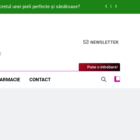
retul unei pieli perfecte și sănătoase?
ea fi secretul unei vieți mai sănătoase?
ină și combate disconfortul menstrual?
NEWSLETTER
mbate semnele de îmbătrânire a pielii?
!
retul unei pieli perfecte și sănătoase?
Pune o intrebare!
ea fi secretul unei vieți mai sănătoase?
FARMACIE
CONTACT
ină și combate disconfortul menstrual?