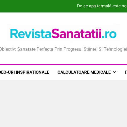
De ce apa termală este sec
De ce sarea fără sodiu ar put
Știai că aceste plante pot transforma sănătatea femin
Ce este crema revoluționară care co
ista Sanatatii
Obiectiv: Sanatate Perfecta Prin Progresul Stiintei Si Tehnologiei
De ce apa termală este sec
De ce sarea fără sodiu ar put
DEO-URI INSPIRATIONALE
CALCULATOARE MEDICALE
Știai că aceste plante pot transforma sănătatea femin