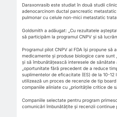
Daraxonrasib este studiat în două studii clini
adenocarcinom ductal pancreatic metastatic t
pulmonar cu celule non-mici metastatic tratat
Goldsmith a adăugat: „Cu rezultatele aștept
să participăm la programul CNPV și să lucrăm
Programul pilot CNPV al FDA își propune să a
medicamente și produse biologice care sunt „a
și să îmbunătățească interesele de sănătate a
„oportunitate fără precedent de a reduce timp
suplimentelor de eficacitate (ES) de la 10-12 l
utilizează un proces de recenzie de tip board
companiile aliniate cu „prioritățile critice de
Companiile selectate pentru program primesc 
comunicări îmbunătățite și recenzii continue 