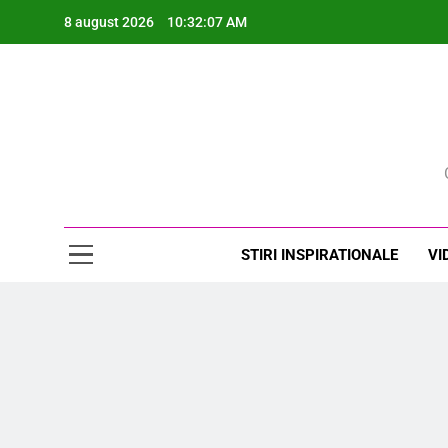
Skip
8 august 2026
10:32:08 AM
to
content
Rev
STIRI INSPIRATIONALE
VI