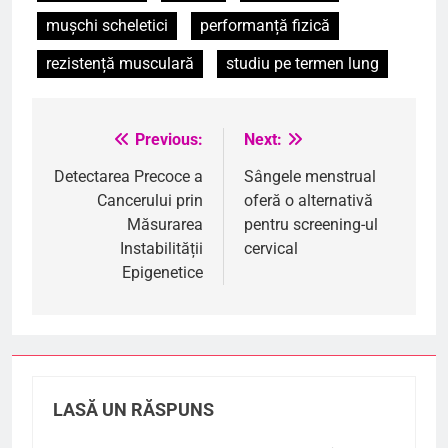
mușchi scheletici
performanță fizică
rezistență musculară
studiu pe termen lung
Previous:
Next:
Navigare
în
Detectarea Precoce a
Sângele menstrual
Cancerului prin
oferă o alternativă
articole
Măsurarea
pentru screening-ul
Instabilității
cervical
Epigenetice
LASĂ UN RĂSPUNS