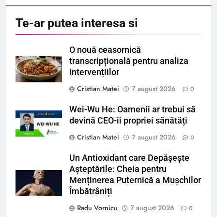
Te-ar putea interesa si
O nouă ceasornică
transcripțională pentru analiza
intervențiilor
Cristian Matei
7 august 2026
0
Wei-Wu He: Oamenii ar trebui să
devină CEO-ii propriei sănătăți
Cristian Matei
7 august 2026
0
Un Antioxidant care Depășește
Așteptările: Cheia pentru
Menținerea Puternică a Mușchilor
Îmbătrâniți
Radu Vornicu
7 august 2026
0