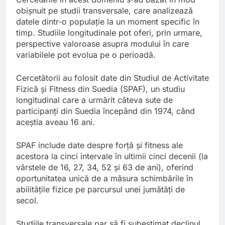
obișnuit pe studii transversale, care analizează
datele dintr-o populație la un moment specific în
timp. Studiile longitudinale pot oferi, prin urmare,
perspective valoroase asupra modului în care
variabilele pot evolua pe o perioadă.
Cercetătorii au folosit date din Studiul de Activitate
Fizică și Fitness din Suedia (SPAF), un studiu
longitudinal care a urmărit câteva sute de
participanți din Suedia începând din 1974, când
aceștia aveau 16 ani.
SPAF include date despre forță și fitness ale
acestora la cinci intervale în ultimii cinci decenii (la
vârstele de 16, 27, 34, 52 și 63 de ani), oferind
oportunitatea unică de a măsura schimbările în
abilitățile fizice pe parcursul unei jumătăți de
secol.
Studiile transversale par să fi subestimat declinul