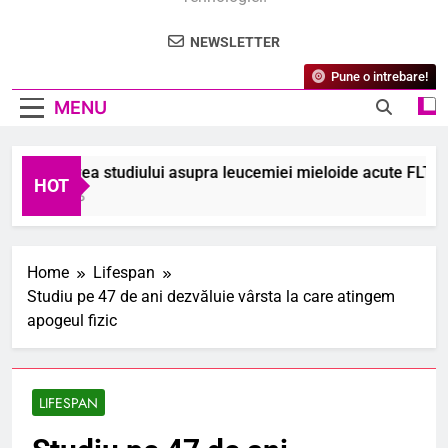
NEWSLETTER
Pune o intrebare!
MENU
coperirea studiului asupra leucemiei mieloide acute FLT3-mut
HOT
gust 2026
Home
Lifespan
Studiu pe 47 de ani dezvăluie vârsta la care atingem
apogeul fizic
LIFESPAN