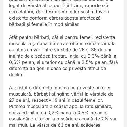
legat de vârstă al capacității fizice, raportează
cercetătorii, dar descoperirile lor susțin dovezi
existente conform cărora acesta afectează
bărbații și femeile în mod similar.
Atât pentru bărbați, cât și pentru femei, rezistența
musculară și capacitatea aerobă maximă estimată
au atins un vârf între vârstele de 26 și 36 de ani
înainte de a scădea treptat, inițial cu 0,3% până la
0,6% pe an, și ulterior cu până la 2,5% pe an, fără
diferențe de gen în ceea ce privește ritmul de
declin.
A existat o diferență în ceea ce privește puterea
musculară, bărbații atingând vârful la vârstele de
27 de ani, respectiv 19 ani în cazul femeilor.
Puterea musculară a scăzut apoi la rate similare,
scăzând inițial cu 0,2% până la 0,5% pe an, și
escaladând ulterior la o scădere anuală de 2% sau
mai mult. La vârsta de 63 de ani, scăderea