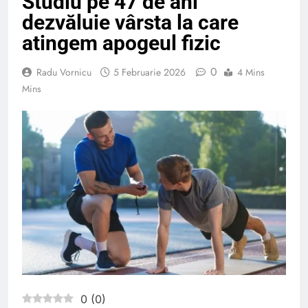
Studiu pe 47 de ani
dezvăluie vârsta la care
atingem apogeul fizic
0
Radu Vornicu
5 Februarie 2026
4 Mins
Mins
0
(
0
)