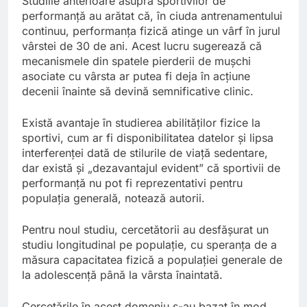
Studiile anterioare asupra sportivilor de
performanță au arătat că, în ciuda antrenamentului
continuu, performanța fizică atinge un vârf în jurul
vârstei de 30 de ani. Acest lucru sugerează că
mecanismele din spatele pierderii de mușchi
asociate cu vârsta ar putea fi deja în acțiune
decenii înainte să devină semnificative clinic.
Există avantaje în studierea abilităților fizice la
sportivi, cum ar fi disponibilitatea datelor și lipsa
interferenței dată de stilurile de viață sedentare,
dar există și „dezavantajul evident” că sportivii de
performanță nu pot fi reprezentativi pentru
populația generală, notează autorii.
Pentru noul studiu, cercetătorii au desfășurat un
studiu longitudinal pe populație, cu speranța de a
măsura capacitatea fizică a populației generale de
la adolescență până la vârsta înaintată.
Cercetările în acest domeniu s-au bazat în mod