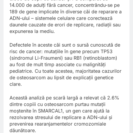
14.000 de adulți fără cancer, concentrându-se pe
189 de gene implicate în diverse căi de reparare a
ADN-ului – sistemele celulare care corectează
daunele cauzate de erori de replicare, radiații sau
expunerea la mediu.
Defectele în aceste căi sunt o sursă cunoscută de
risc de cancer: mutațiile în gene precum TP53
(sindromul Li-Fraumeni) sau RB1 (retinoblastom)
au fost de mult timp asociate cu malignități
pediatrice. Cu toate acestea, majoritatea cazurilor
de osteosarcom au lipsit de explicații genetice
clare.
Această analiză pe scară largă a relevat că 2.6%
dintre copiii cu osteosarcom purtau mutații
moștenite în SMARCAL1, un gen care ajută la
rezolvarea stresului de replicare a ADN-ului și
prevenirea rearanjamentelor cromozomiale
dăunătoare.