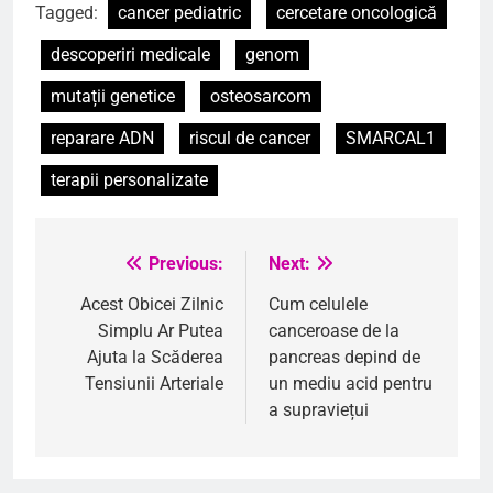
Tagged:
cancer pediatric
cercetare oncologică
descoperiri medicale
genom
mutații genetice
osteosarcom
reparare ADN
riscul de cancer
SMARCAL1
terapii personalizate
Previous:
Next:
Navigare
în
Acest Obicei Zilnic
Cum celulele
Simplu Ar Putea
canceroase de la
articole
Ajuta la Scăderea
pancreas depind de
Tensiunii Arteriale
un mediu acid pentru
a supraviețui