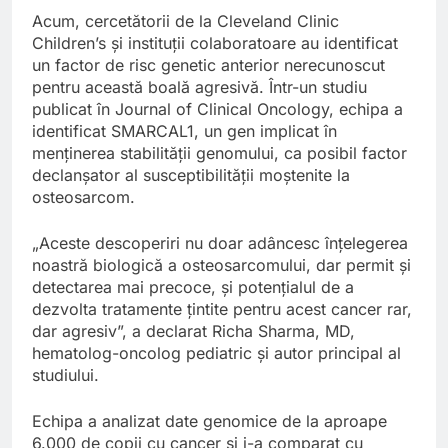
Acum, cercetătorii de la Cleveland Clinic
Children’s și instituții colaboratoare au identificat
un factor de risc genetic anterior nerecunoscut
pentru această boală agresivă. Într-un studiu
publicat în Journal of Clinical Oncology, echipa a
identificat SMARCAL1, un gen implicat în
menținerea stabilității genomului, ca posibil factor
declanșator al susceptibilității moștenite la
osteosarcom.
„Aceste descoperiri nu doar adâncesc înțelegerea
noastră biologică a osteosarcomului, dar permit și
detectarea mai precoce, și potențialul de a
dezvolta tratamente țintite pentru acest cancer rar,
dar agresiv”, a declarat Richa Sharma, MD,
hematolog-oncolog pediatric și autor principal al
studiului.
Echipa a analizat date genomice de la aproape
6.000 de copii cu cancer și i-a comparat cu