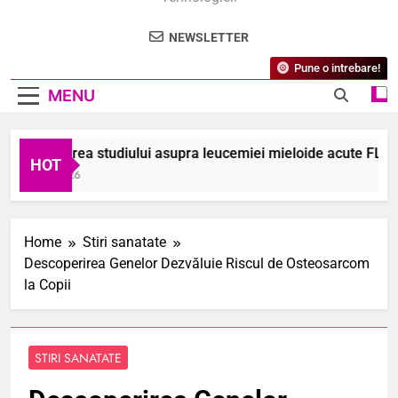
NEWSLETTER
Pune o intrebare!
MENU
escoperirea studiului asupra leucemiei mieloide acute FLT3-m
HOT
 August 2026
Home
Stiri sanatate
Descoperirea Genelor Dezvăluie Riscul de Osteosarcom
la Copii
STIRI SANATATE