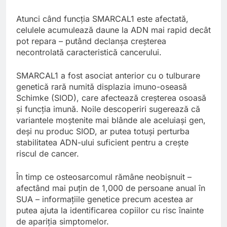
Atunci când funcția SMARCAL1 este afectată,
celulele acumulează daune la ADN mai rapid decât
pot repara – putând declanșa creșterea
necontrolată caracteristică cancerului.
SMARCAL1 a fost asociat anterior cu o tulburare
genetică rară numită displazia imuno-oseasă
Schimke (SIOD), care afectează creșterea osoasă
și funcția imună. Noile descoperiri sugerează că
variantele moștenite mai blânde ale aceluiași gen,
deși nu produc SIOD, ar putea totuși perturba
stabilitatea ADN-ului suficient pentru a crește
riscul de cancer.
În timp ce osteosarcomul rămâne neobișnuit –
afectând mai puțin de 1,000 de persoane anual în
SUA – informațiile genetice precum acestea ar
putea ajuta la identificarea copiilor cu risc înainte
de apariția simptomelor.