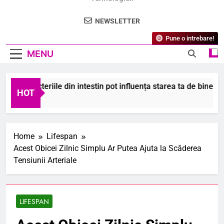
NEWSLETTER
Pune o intrebare!
MENU
i că bacteriile din intestin pot influența starea ta de bine?
HOT
gust 2026
Home
Lifespan
Acest Obicei Zilnic Simplu Ar Putea Ajuta la Scăderea
Tensiunii Arteriale
LIFESPAN