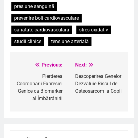
presiune sanguină
prevenire boli cardiovasculare
sănătate cardiovasculară
stres oxidativ
studii clinice
tensiune arterială
Previous:
Next:
Navigare
în
Pierderea
Descoperirea Genelor
Coordonării Expresiei
Dezvăluie Riscul de
articole
Genice ca Biomarker
Osteosarcom la Copii
al Îmbătrânirii