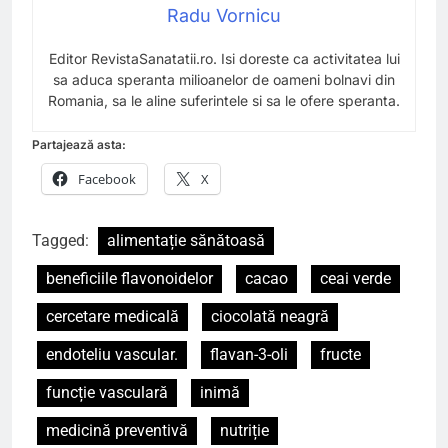
Radu Vornicu
Editor RevistaSanatatii.ro. Isi doreste ca activitatea lui
sa aduca speranta milioanelor de oameni bolnavi din
Romania, sa le aline suferintele si sa le ofere speranta.
Partajează asta:
Facebook
X
Tagged:
alimentație sănătoasă
beneficiile flavonoidelor
cacao
ceai verde
cercetare medicală
ciocolată neagră
endoteliu vascular.
flavan-3-oli
fructe
funcție vasculară
inimă
medicină preventivă
nutriție