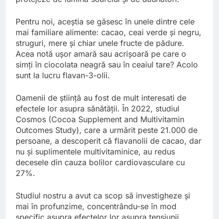
Pentru noi, aceștia se găsesc în unele dintre cele
mai familiare alimente: cacao, ceai verde și negru,
struguri, mere și chiar unele fructe de pădure.
Acea notă ușor amară sau acrișoară pe care o
simți în ciocolata neagră sau în ceaiul tare? Acolo
sunt la lucru flavan-3-olii.
Oamenii de știință au fost de mult interesati de
efectele lor asupra sănătății. În 2022, studiul
Cosmos (Cocoa Supplement and Multivitamin
Outcomes Study), care a urmărit peste 21.000 de
persoane, a descoperit că flavanolii de cacao, dar
nu și suplimentele multivitaminice, au redus
decesele din cauza bolilor cardiovasculare cu
27%.
Studiul nostru a avut ca scop să investigheze și
mai în profunzime, concentrându-se în mod
specific asupra efectelor lor asupra tensiunii