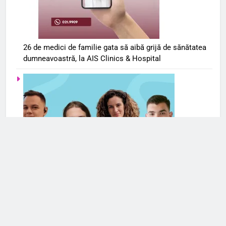
26 de medici de familie gata să aibă grijă de sănătatea
dumneavoastră, la AIS Clinics & Hospital
Serviciile de terapie online se extind și în România. Cele
mai frecvente cereri de ajutor din partea românilor
vizează anxietatea și problemele de cuplu/relaționale