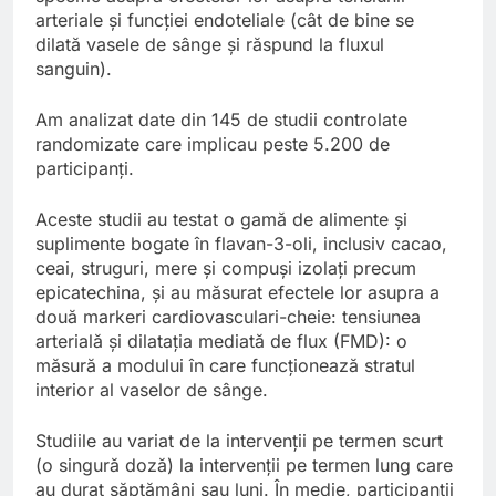
arteriale și funcției endoteliale (cât de bine se
dilată vasele de sânge și răspund la fluxul
sanguin).
Am analizat date din 145 de studii controlate
randomizate care implicau peste 5.200 de
participanți.
Aceste studii au testat o gamă de alimente și
suplimente bogate în flavan-3-oli, inclusiv cacao,
ceai, struguri, mere și compuși izolați precum
epicatechina, și au măsurat efectele lor asupra a
două markeri cardiovasculari-cheie: tensiunea
arterială și dilatația mediată de flux (FMD): o
măsură a modului în care funcționează stratul
interior al vaselor de sânge.
Studiile au variat de la intervenții pe termen scurt
(o singură doză) la intervenții pe termen lung care
au durat săptămâni sau luni. În medie, participanții