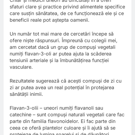
sfaturi clare și practice privind alimentele specifice
care susțin sănătatea, de ce funcționează ele și ce
beneficii reale pot aștepta oamenii.
Un număr tot mai mare de cercetări începe să
ofere niște răspunsuri. Împreună cu colegii mei,
am cercetat dacă un grup de compuși vegetali
numiți flavan-3-oli ar putea ajuta la scăderea
tensiunii arteriale și la îmbunătățirea funcției
vasculare.
Rezultatele sugerează că acești compuși de zi cu
zi ar putea avea un real potențial în protejarea
sănătății inimii.
Flavan-3-olii – uneori numiți flavanoli sau
catechine – sunt compuși naturali vegetali care fac
parte din familia flavonoidelor. Ei fac parte din
ceea ce oferă plantelor culoare și îi ajută să se
protejeze de lumina soarelui și de dăunători.