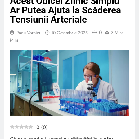
Acest Obicei Zilnic Simplu
Ar Putea Ajuta la Scăderea
Tensiunii Arteriale
0
Radu Vornicu
10 Octombrie 2025
3 Mins
Mins
0
(
0
)
Chiar și medicii uneori au dificultăți în a oferi