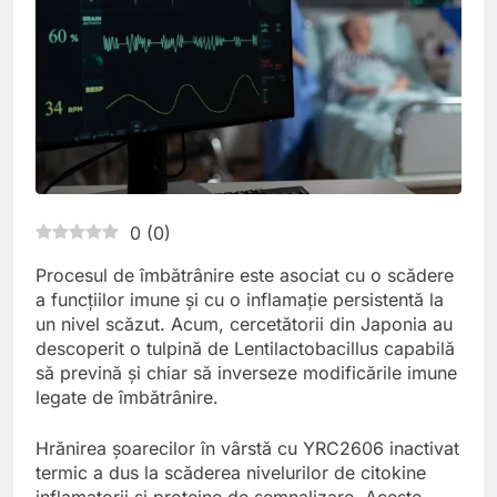
0
(
0
)
Procesul de îmbătrânire este asociat cu o scădere
a funcțiilor imune și cu o inflamație persistentă la
un nivel scăzut. Acum, cercetătorii din Japonia au
descoperit o tulpină de Lentilactobacillus capabilă
să prevină și chiar să inverseze modificările imune
legate de îmbătrânire.
Hrănirea șoarecilor în vârstă cu YRC2606 inactivat
termic a dus la scăderea nivelurilor de citokine
inflamatorii și proteine de semnalizare. Aceste