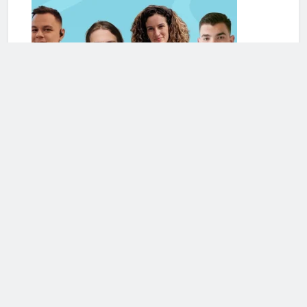
Serviciile de terapie online se extind și în România. Cele
mai frecvente cereri de ajutor din partea românilor
vizează anxietatea și problemele de cuplu/relaționale
Mai multe articole din Romania
Calculeaza-ti Sanatatea!