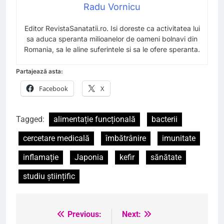
Radu Vornicu
Editor RevistaSanatatii.ro. Isi doreste ca activitatea lui
sa aduca speranta milioanelor de oameni bolnavi din
Romania, sa le aline suferintele si sa le ofere speranta.
Partajează asta:
Facebook
X
Tagged:
alimentație funcțională
bacterii
cercetare medicală
îmbătrânire
imunitate
inflamație
Japonia
kefir
sănătate
studiu științific
Previous:
Next:
Navigare