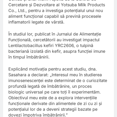
Cercetare și Dezvoltare al Yotsuba Milk Products
Co., Ltd., pentru a investiga potențialul unui nou
aliment funcțional capabil să prevină procesele
inflamatorii legate de vârstă.
În studiul lor, publicat în Jurnalul de Alimentație
Funcțională, cercetătorii au investigat impactul
Lentilactobacillus kefiri YRC2606, o tulpină
bacteriană izolată din kefir, asupra funcției imune
în timpul îmbătrânirii.
Explicând motivația pentru acest studiu, dna.
Sasahara a declarat: „Interesul meu în studierea
imunosenescenței este determinat de o curiozitate
profundă legată de îmbătrânire, un proces
biologic universal pe care toți îl experimentăm.
Obiectivul meu este de a explora intervențiile
funcționale derivate din alimentele de zi cu zi și
potențialul lor de a deveni strategii bazate pe
dovezi împotriva îmbătrânirii.”