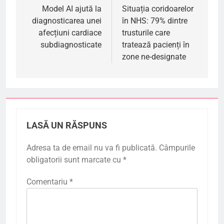
în
Model AI ajută la
Situația coridoarelor
diagnosticarea unei
în NHS: 79% dintre
articole
afecțiuni cardiace
trusturile care
subdiagnosticate
tratează pacienți în
zone ne-designate
LASĂ UN RĂSPUNS
Adresa ta de email nu va fi publicată.
Câmpurile
obligatorii sunt marcate cu
*
Comentariu
*