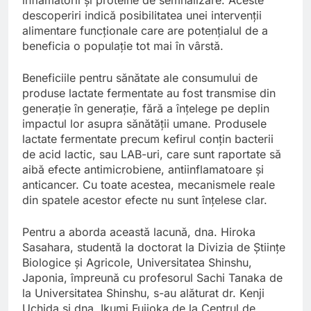
descoperiri indică posibilitatea unei intervenții
alimentare funcționale care are potențialul de a
beneficia o populație tot mai în vârstă.
Beneficiile pentru sănătate ale consumului de
produse lactate fermentate au fost transmise din
generație în generație, fără a înțelege pe deplin
impactul lor asupra sănătății umane. Produsele
lactate fermentate precum kefirul conțin bacterii
de acid lactic, sau LAB-uri, care sunt raportate să
aibă efecte antimicrobiene, antiinflamatoare și
anticancer. Cu toate acestea, mecanismele reale
din spatele acestor efecte nu sunt înțelese clar.
Pentru a aborda această lacună, dna. Hiroka
Sasahara, studentă la doctorat la Divizia de Științe
Biologice și Agricole, Universitatea Shinshu,
Japonia, împreună cu profesorul Sachi Tanaka de
la Universitatea Shinshu, s-au alăturat dr. Kenji
Uchida și dna. Ikumi Fujioka de la Centrul de