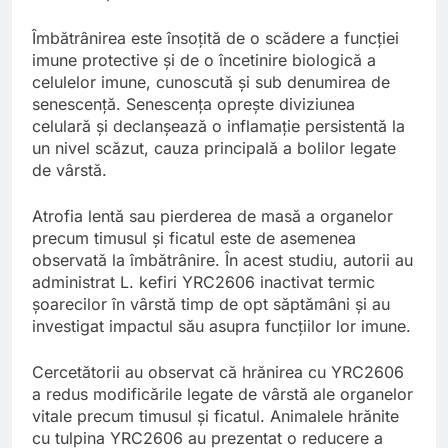
Îmbătrânirea este însoțită de o scădere a funcției
imune protective și de o încetinire biologică a
celulelor imune, cunoscută și sub denumirea de
senescență. Senescența oprește diviziunea
celulară și declanșează o inflamație persistentă la
un nivel scăzut, cauza principală a bolilor legate
de vârstă.
Atrofia lentă sau pierderea de masă a organelor
precum timusul și ficatul este de asemenea
observată la îmbătrânire. În acest studiu, autorii au
administrat L. kefiri YRC2606 inactivat termic
șoarecilor în vârstă timp de opt săptămâni și au
investigat impactul său asupra funcțiilor lor imune.
Cercetătorii au observat că hrănirea cu YRC2606
a redus modificările legate de vârstă ale organelor
vitale precum timusul și ficatul. Animalele hrănite
cu tulpina YRC2606 au prezentat o reducere a