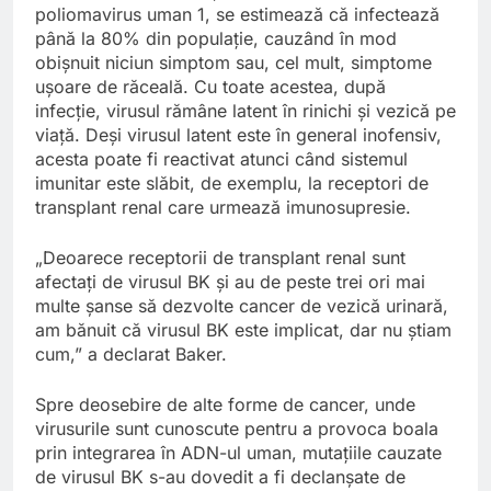
poliomavirus uman 1, se estimează că infectează
până la 80% din populație, cauzând în mod
obișnuit niciun simptom sau, cel mult, simptome
ușoare de răceală. Cu toate acestea, după
infecție, virusul rămâne latent în rinichi și vezică pe
viață. Deși virusul latent este în general inofensiv,
acesta poate fi reactivat atunci când sistemul
imunitar este slăbit, de exemplu, la receptori de
transplant renal care urmează imunosupresie.
„Deoarece receptorii de transplant renal sunt
afectați de virusul BK și au de peste trei ori mai
multe șanse să dezvolte cancer de vezică urinară,
am bănuit că virusul BK este implicat, dar nu știam
cum,” a declarat Baker.
Spre deosebire de alte forme de cancer, unde
virusurile sunt cunoscute pentru a provoca boala
prin integrarea în ADN-ul uman, mutațiile cauzate
de virusul BK s-au dovedit a fi declanșate de