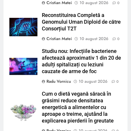
Cristian Matei
10 august 2026
0
Reconstituirea Completă a
Genomului Uman Diploid de către
Consorțiul T2T
Cristian Matei
10 august 2026
0
Studiu nou: Infecțiile bacteriene
afectează aproximativ 1 din 20 de
adulți spitalizați cu leziuni
cauzate de arme de foc
Radu Vornicu
10 august 2026
0
Cum o dietă vegană săracă în
grăsimi reduce densitatea
energetică a alimentelor cu
aproape o treime, ajutând la
explicarea pierderii în greutate
Radu Vornicu
10 august 2026