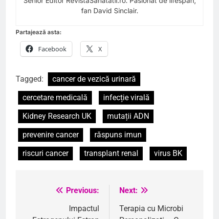
Senior Editor RevistaSanatatii.ro. Pasionat de lifespan,
fan David Sinclair.
Partajează asta:
Facebook
X
Tagged:
cancer de vezică urinară
cercetare medicală
infecție virală
Kidney Research UK
mutații ADN
prevenire cancer
răspuns imun
riscuri cancer
transplant renal
virus BK
Previous:
Next:
Navigare
în
Impactul
Terapia cu Microbi