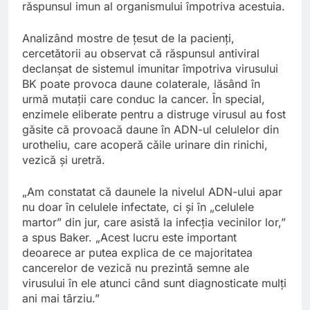
răspunsul imun al organismului împotriva acestuia.
Analizând mostre de țesut de la pacienți,
cercetătorii au observat că răspunsul antiviral
declanșat de sistemul imunitar împotriva virusului
BK poate provoca daune colaterale, lăsând în
urmă mutații care conduc la cancer. În special,
enzimele eliberate pentru a distruge virusul au fost
găsite că provoacă daune în ADN-ul celulelor din
urotheliu, care acoperă căile urinare din rinichi,
vezică și uretră.
„Am constatat că daunele la nivelul ADN-ului apar
nu doar în celulele infectate, ci și în „celulele
martor” din jur, care asistă la infecția vecinilor lor,”
a spus Baker. „Acest lucru este important
deoarece ar putea explica de ce majoritatea
cancerelor de vezică nu prezintă semne ale
virusului în ele atunci când sunt diagnosticate mulți
ani mai târziu.”