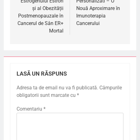
Estrogenului Estron
Personalizati – O
articole
și al Obezității
Nouă Aproximare în
Postmenopauzale în
Imunoterapia
Cancerul de Sân ER+
Cancerului
Mortal
LASĂ UN RĂSPUNS
Adresa ta de email nu va fi publicată.
Câmpurile
obligatorii sunt marcate cu
*
Comentariu
*