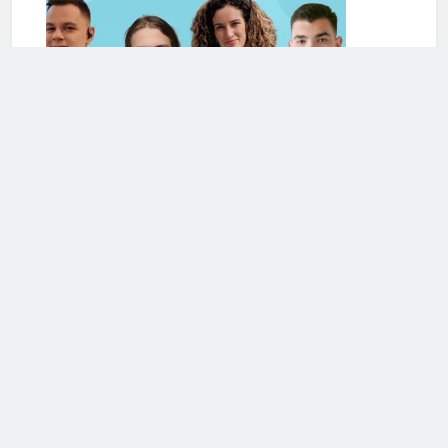
Serviciile de terapie online se extind și în România. Cele
mai frecvente cereri de ajutor din partea românilor
vizează anxietatea și problemele de cuplu/relaționale
Mai multe articole din Romania
Calculeaza-ti Sanatatea!
Calculator BMI (Body Mass Index)