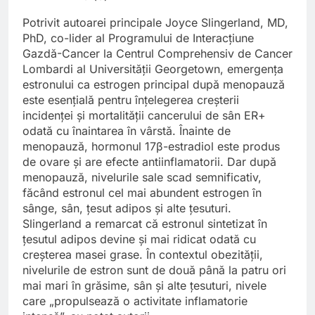
Potrivit autoarei principale Joyce Slingerland, MD,
PhD, co-lider al Programului de Interacțiune
Gazdă-Cancer la Centrul Comprehensiv de Cancer
Lombardi al Universității Georgetown, emergența
estronului ca estrogen principal după menopauză
este esențială pentru înțelegerea creșterii
incidenței și mortalității cancerului de sân ER+
odată cu înaintarea în vârstă. Înainte de
menopauză, hormonul 17β-estradiol este produs
de ovare și are efecte antiinflamatorii. Dar după
menopauză, nivelurile sale scad semnificativ,
făcând estronul cel mai abundent estrogen în
sânge, sân, țesut adipos și alte țesuturi.
Slingerland a remarcat că estronul sintetizat în
țesutul adipos devine și mai ridicat odată cu
creșterea masei grase. În contextul obezității,
nivelurile de estron sunt de două până la patru ori
mai mari în grăsime, sân și alte țesuturi, nivele
care „propulsează o activitate inflamatorie