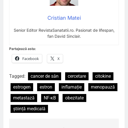
Cristian Matei
Senior Editor RevistaSanatatii.ro. Pasionat de lifespan,
fan David Sinclair.
Partajează asta:
Facebook
X
Tagged:
cancer de sân
cercetare
citokine
estrogen
estron
inflamație
menopauză
metastază
NF-κB
obezitate
știință medicală