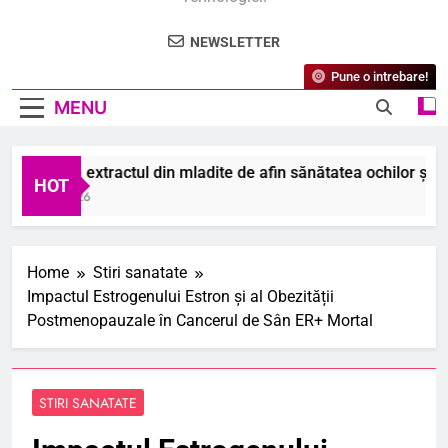
NEWSLETTER
Pune o intrebare!
MENU
um ajută extractul din mladite de afin sănătatea ochilor și dige
HOT
 August 2026
Home
Stiri sanatate
Impactul Estrogenului Estron și al Obezității
Postmenopauzale în Cancerul de Sân ER+ Mortal
STIRI SANATATE