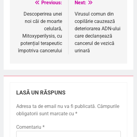
Previous:
Next:
Navigare
în
Descoperirea unei
Virusul comun din
noi căi de moarte
copilărie cauzează
articole
celulară,
deteriorarea ADN-ului
Mitoxyperilysis, cu
care declanșează
potențial terapeutic
cancerul de vezică
împotriva cancerului
urinară
LASĂ UN RĂSPUNS
Adresa ta de email nu va fi publicată.
Câmpurile
obligatorii sunt marcate cu
*
Comentariu
*