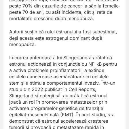
peste 70% din cazurile de cancer la sân la femeile
peste 70 de ani, cu atât incidența, cât și rata de
mortalitate crescând după menopauză.
Autorii susțin că rolul estronului a fost subestimat,
deși acesta este estrogenul dominant după
menopauză.
Lucrarea anterioară a lui Slingerland a arătat că
estronul acționează în conjuncție cu NF-κB pentru
a activa citokinele proinflamatorii, a extinde
celulele canceroase asemănătoare cu celulele
stem și a stimula comportamentul invaziv. Într-un
studiu din 2022 publicat în Cell Reports,
Slingerland și colegii săi au arătat că estronul
joacă un rol în promovarea metastazelor prin
activarea programelor genetice de tranziție
epitelial-mesenchimală (EMT). În acel studiu, s-a
demonstrat că estronul accelerează creșterea
tumorii și provoacă o metastazare rapidă în