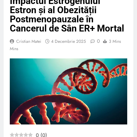
Impactul Estrogenului
Estron și al Obezității
Postmenopauzale în
Cancerul de Sân ER+ Mortal
0
Cristian Matei
4 Decembrie 2025
3 Mins
Mins
0
(
0
)