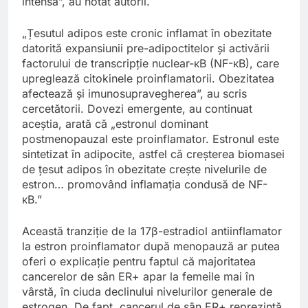
intensă”, au notat autorii.
„Țesutul adipos este cronic inflamat în obezitate
datorită expansiunii pre-adipoctitelor și activării
factorului de transcripție nuclear-κB (NF-κB), care
upreglează citokinele proinflamatorii. Obezitatea
afectează și imunosupravegherea”, au scris
cercetătorii. Dovezi emergente, au continuat
aceștia, arată că „estronul dominant
postmenopauzal este proinflamator. Estronul este
sintetizat în adipocite, astfel că creșterea biomasei
de țesut adipos în obezitate crește nivelurile de
estron… promovând inflamația condusă de NF-
κB.”
Această tranziție de la 17β-estradiol antiinflamator
la estron proinflamator după menopauză ar putea
oferi o explicație pentru faptul că majoritatea
cancerelor de sân ER+ apar la femeile mai în
vârstă, în ciuda declinului nivelurilor generale de
estrogen. De fapt, cancerul de sân ER+ reprezintă