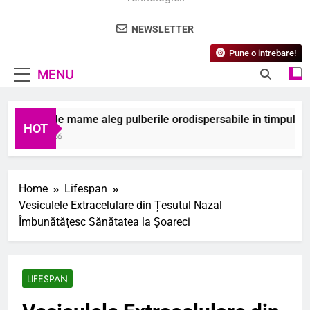
NEWSLETTER
Pune o intrebare!
MENU
 ce unele mame aleg pulberile orodispersabile în timpul sarcin
HOT
August 2026
Home
Lifespan
Vesiculele Extracelulare din Țesutul Nazal
Îmbunătățesc Sănătatea la Șoareci
LIFESPAN