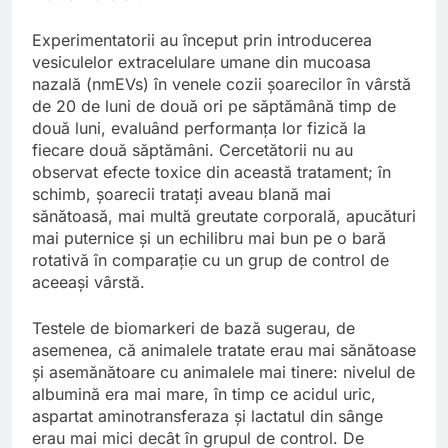
Experimentatorii au început prin introducerea
vesiculelor extracelulare umane din mucoasa
nazală (nmEVs) în venele cozii șoarecilor în vârstă
de 20 de luni de două ori pe săptămână timp de
două luni, evaluând performanța lor fizică la
fiecare două săptămâni. Cercetătorii nu au
observat efecte toxice din această tratament; în
schimb, șoarecii tratați aveau blană mai
sănătoasă, mai multă greutate corporală, apucături
mai puternice și un echilibru mai bun pe o bară
rotativă în comparație cu un grup de control de
aceeași vârstă.
Testele de biomarkeri de bază sugerau, de
asemenea, că animalele tratate erau mai sănătoase
și asemănătoare cu animalele mai tinere: nivelul de
albumină era mai mare, în timp ce acidul uric,
aspartat aminotransferaza și lactatul din sânge
erau mai mici decât în grupul de control. De