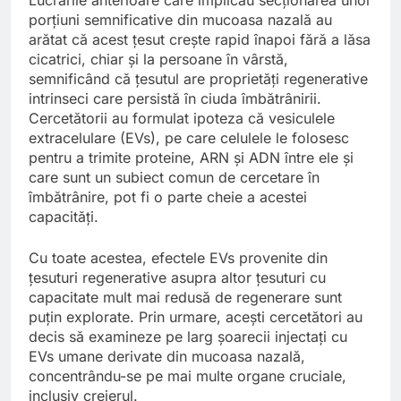
porțiuni semnificative din mucoasa nazală au
arătat că acest țesut crește rapid înapoi fără a lăsa
cicatrici, chiar și la persoane în vârstă,
semnificând că țesutul are proprietăți regenerative
intrinseci care persistă în ciuda îmbătrânirii.
Cercetătorii au formulat ipoteza că vesiculele
extracelulare (EVs), pe care celulele le folosesc
pentru a trimite proteine, ARN și ADN între ele și
care sunt un subiect comun de cercetare în
îmbătrânire, pot fi o parte cheie a acestei
capacități.
Cu toate acestea, efectele EVs provenite din
țesuturi regenerative asupra altor țesuturi cu
capacitate mult mai redusă de regenerare sunt
puțin explorate. Prin urmare, acești cercetători au
decis să examineze pe larg șoarecii injectați cu
EVs umane derivate din mucoasa nazală,
concentrându-se pe mai multe organe cruciale,
inclusiv creierul.