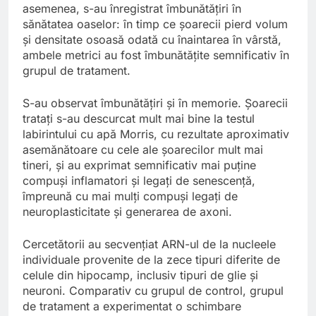
asemenea, s-au înregistrat îmbunătățiri în
sănătatea oaselor: în timp ce șoarecii pierd volum
și densitate osoasă odată cu înaintarea în vârstă,
ambele metrici au fost îmbunătățite semnificativ în
grupul de tratament.
S-au observat îmbunătățiri și în memorie. Șoarecii
tratați s-au descurcat mult mai bine la testul
labirintului cu apă Morris, cu rezultate aproximativ
asemănătoare cu cele ale șoarecilor mult mai
tineri, și au exprimat semnificativ mai puține
compuși inflamatori și legați de senescență,
împreună cu mai mulți compuși legați de
neuroplasticitate și generarea de axoni.
Cercetătorii au secvențiat ARN-ul de la nucleele
individuale provenite de la zece tipuri diferite de
celule din hipocamp, inclusiv tipuri de glie și
neuroni. Comparativ cu grupul de control, grupul
de tratament a experimentat o schimbare