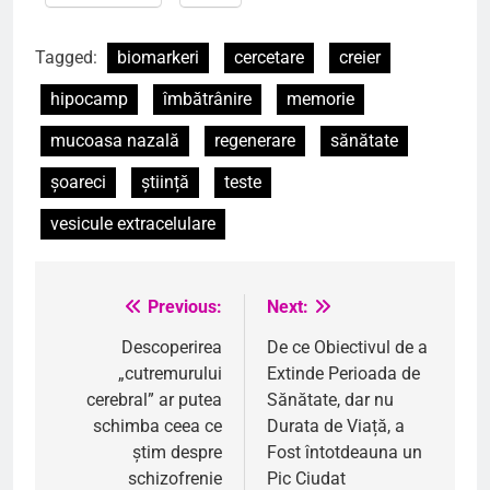
Tagged:
biomarkeri
cercetare
creier
hipocamp
îmbătrânire
memorie
mucoasa nazală
regenerare
sănătate
șoareci
știință
teste
vesicule extracelulare
Previous:
Next:
Navigare
în
Descoperirea
De ce Obiectivul de a
„cutremurului
Extinde Perioada de
articole
cerebral” ar putea
Sănătate, dar nu
schimba ceea ce
Durata de Viață, a
știm despre
Fost întotdeauna un
schizofrenie
Pic Ciudat