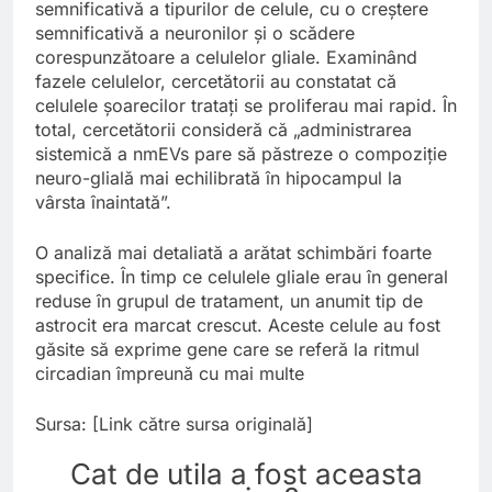
semnificativă a tipurilor de celule, cu o creștere
semnificativă a neuronilor și o scădere
corespunzătoare a celulelor gliale. Examinând
fazele celulelor, cercetătorii au constatat că
celulele șoarecilor tratați se proliferau mai rapid. În
total, cercetătorii consideră că „administrarea
sistemică a nmEVs pare să păstreze o compoziție
neuro-glială mai echilibrată în hipocampul la
vârsta înaintată”.
O analiză mai detaliată a arătat schimbări foarte
specifice. În timp ce celulele gliale erau în general
reduse în grupul de tratament, un anumit tip de
astrocit era marcat crescut. Aceste celule au fost
găsite să exprime gene care se referă la ritmul
circadian împreună cu mai multe
Sursa: [Link către sursa originală]
Cat de utila a fost aceasta