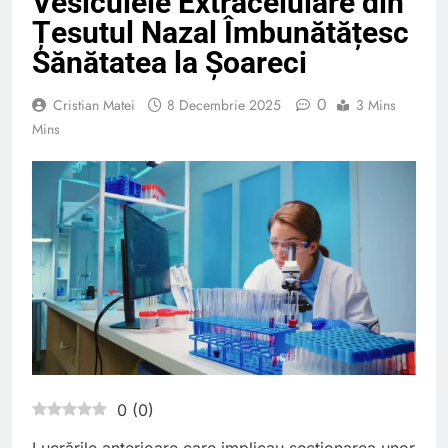
Vesiculele Extracelulare din
Țesutul Nazal Îmbunătățesc
Sănătatea la Șoareci
0
Cristian Matei
8 Decembrie 2025
3 Mins
Mins
0
(
0
)
Lucrările anterioare care implicau secționarea unor