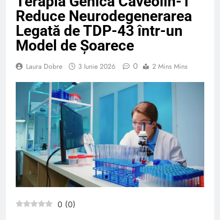
Terapia Genică Caveolin-1
Reduce Neurodegenerarea
Legată de TDP-43 într-un
Model de Șoarece
0
Laura Dobre
3 Iunie 2026
2 Mins Mins
0
(
0
)