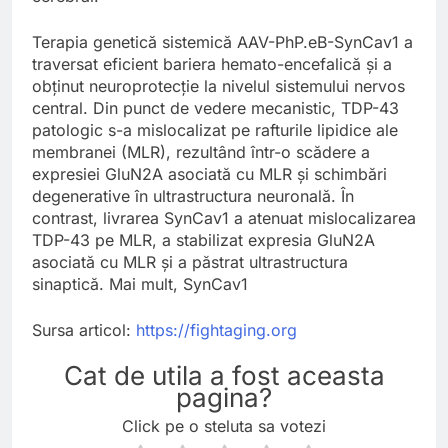
Terapia genetică sistemică AAV-PhP.eB-SynCav1 a
traversat eficient bariera hemato-encefalică și a
obținut neuroprotecție la nivelul sistemului nervos
central. Din punct de vedere mecanistic, TDP-43
patologic s-a mislocalizat pe rafturile lipidice ale
membranei (MLR), rezultând într-o scădere a
expresiei GluN2A asociată cu MLR și schimbări
degenerative în ultrastructura neuronală. În
contrast, livrarea SynCav1 a atenuat mislocalizarea
TDP-43 pe MLR, a stabilizat expresia GluN2A
asociată cu MLR și a păstrat ultrastructura
sinaptică. Mai mult, SynCav1
Sursa articol:
https://fightaging.org
Cat de utila a fost aceasta
pagina?
Click pe o steluta sa votezi