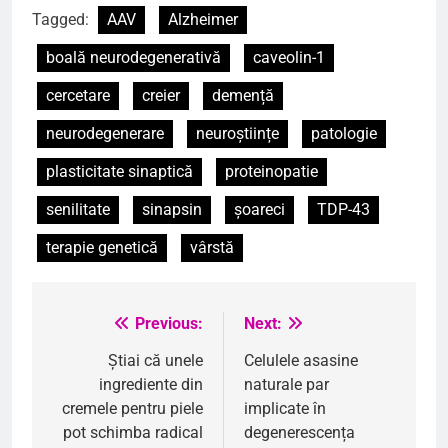
Tagged:
AAV
Alzheimer
boală neurodegenerativă
caveolin-1
cercetare
creier
demență
neurodegenerare
neuroștiințe
patologie
plasticitate sinaptică
proteinopatie
senilitate
sinapsin
șoareci
TDP-43
terapie genetică
vârstă
Previous:
Next:
Navigare
în
Știai că unele
Celulele asasine
ingrediente din
naturale par
articole
cremele pentru piele
implicate în
pot schimba radical
degenerescența