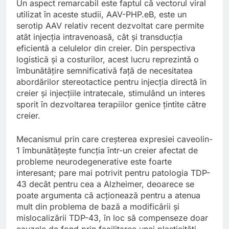
Un aspect remarcabil este faptul că vectorul viral
utilizat în aceste studii, AAV-PHP.eB, este un
serotip AAV relativ recent dezvoltat care permite
atât injecția intravenoasă, cât și transducția
eficientă a celulelor din creier. Din perspectiva
logistică și a costurilor, acest lucru reprezintă o
îmbunătățire semnificativă față de necesitatea
abordărilor stereotactice pentru injecția directă în
creier și injecțiile intratecale, stimulând un interes
sporit în dezvoltarea terapiilor genice țintite către
creier.
Mecanismul prin care creșterea expresiei caveolin-
1 îmbunătățește funcția într-un creier afectat de
probleme neurodegenerative este foarte
interesant; pare mai potrivit pentru patologia TDP-
43 decât pentru cea a Alzheimer, deoarece se
poate argumenta că acționează pentru a atenua
mult din problema de bază a modificării și
mislocalizării TDP-43, în loc să compenseze doar
cauzele de fond prin facilitarea unei plasticități