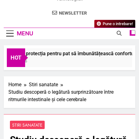
NEWSLETTER
Pune o intrebare!
MENU
m ajută protecția pentru pat să îmbunătățească confortul pers
HOT
ugust 2026
Home
Stiri sanatate
Studiu descoperă o legătură surprinzătoare între
ritmurile intestinale și cele cerebrale
STIRI SANATATE