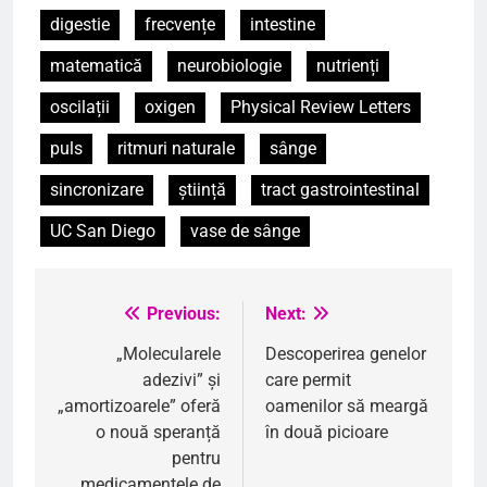
digestie
frecvențe
intestine
matematică
neurobiologie
nutrienți
oscilații
oxigen
Physical Review Letters
puls
ritmuri naturale
sânge
sincronizare
știință
tract gastrointestinal
UC San Diego
vase de sânge
Previous:
Next:
Navigare
în
„Molecularele
Descoperirea genelor
adezivi” și
care permit
articole
„amortizoarele” oferă
oamenilor să meargă
o nouă speranță
în două picioare
pentru
medicamentele de