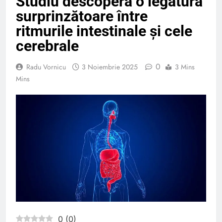
Studiu descoperă o legătură
surprinzătoare între
ritmurile intestinale și cele
cerebrale
0
Radu Vornicu
3 Noiembrie 2025
3 Mins
Mins
0
(
0
)