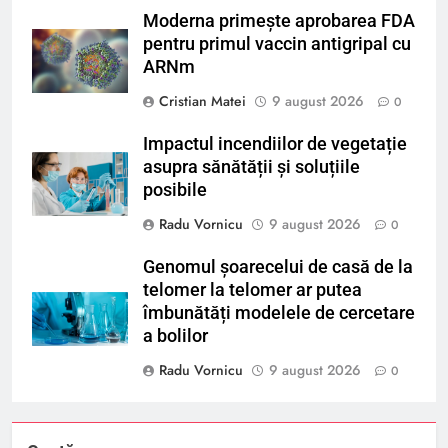
Moderna primește aprobarea FDA
pentru primul vaccin antigripal cu
ARNm
Cristian Matei
9 august 2026
0
Impactul incendiilor de vegetație
asupra sănătății și soluțiile
posibile
Radu Vornicu
9 august 2026
0
Genomul șoarecelui de casă de la
telomer la telomer ar putea
îmbunătăți modelele de cercetare
a bolilor
Radu Vornicu
9 august 2026
0