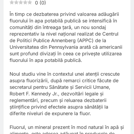
0
(
0
)
În timp ce dezbaterea privind valoarea adăugării
fluorului în apa potabilă publică se intensifică în
comunități din întreaga țară, un nou sondaj
reprezentativ la nivel național realizat de Centrul
de Politici Publice Annenberg (APPC) de la
Universitatea din Pennsylvania arată că americanii
sunt profund divizați în ceea ce privește utilizarea
fluorului în apa potabilă publică.
Noul studiu vine în contextul unei atenții crescute
asupra fluorizării, după remarci critice făcute de
secretarul pentru Sănătate și Servicii Umane,
Robert F. Kennedy Jr., dezvoltări legale și
reglementări, precum și reluarea dezbaterii
științifice privind efectele asupra sănătății la
diferite niveluri de expunere la fluor.
Fluorul, un mineral prezent în mod natural în apă și
alimente, este adesea adăugat în produsele de