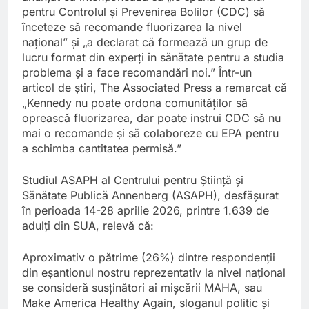
pentru Controlul și Prevenirea Bolilor (CDC) să
înceteze să recomande fluorizarea la nivel
național” și „a declarat că formează un grup de
lucru format din experți în sănătate pentru a studia
problema și a face recomandări noi.” Într-un
articol de știri, The Associated Press a remarcat că
„Kennedy nu poate ordona comunităților să
oprească fluorizarea, dar poate instrui CDC să nu
mai o recomande și să colaboreze cu EPA pentru
a schimba cantitatea permisă.”
Studiul ASAPH al Centrului pentru Știință și
Sănătate Publică Annenberg (ASAPH), desfășurat
în perioada 14-28 aprilie 2026, printre 1.639 de
adulți din SUA, relevă că:
Aproximativ o pătrime (26%) dintre respondenții
din eșantionul nostru reprezentativ la nivel național
se consideră susținători ai mișcării MAHA, sau
Make America Healthy Again, sloganul politic și