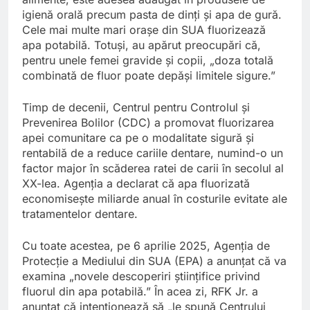
igienă orală precum pasta de dinți și apa de gură.
Cele mai multe mari orașe din SUA fluorizează
apa potabilă. Totuși, au apărut preocupări că,
pentru unele femei gravide și copii, „doza totală
combinată de fluor poate depăși limitele sigure.”
Timp de decenii, Centrul pentru Controlul și
Prevenirea Bolilor (CDC) a promovat fluorizarea
apei comunitare ca pe o modalitate sigură și
rentabilă de a reduce cariile dentare, numind-o un
factor major în scăderea ratei de carii în secolul al
XX-lea. Agenția a declarat că apa fluorizată
economisește miliarde anual în costurile evitate ale
tratamentelor dentare.
Cu toate acestea, pe 6 aprilie 2025, Agenția de
Protecție a Mediului din SUA (EPA) a anunțat că va
examina „novele descoperiri științifice privind
fluorul din apa potabilă.” În acea zi, RFK Jr. a
anunțat că intenționează să „le spună Centrului