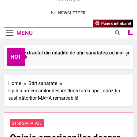
NEWSLETTER
Pune o intrebare!
MENU
ajută extractul din mladite de afin sănătatea ochilor și digest
HOT
gust 2026
Home
Stiri sanatate
Opinia americanilor despre fluorizarea apei; opoziția
susținătorilor MAHA remarcabilă
STIRI SANATATE