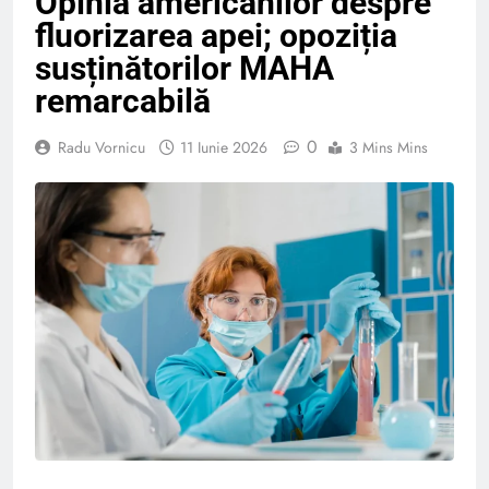
Opinia americanilor despre
fluorizarea apei; opoziția
susținătorilor MAHA
remarcabilă
0
Radu Vornicu
11 Iunie 2026
3 Mins Mins