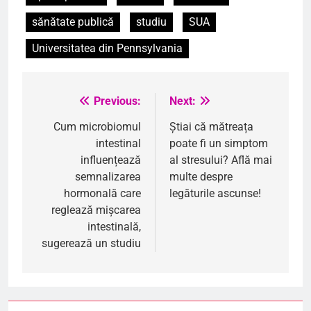
sănătate publică
studiu
SUA
Universitatea din Pennsylvania
Previous:
Next:
Navigare
în
Cum microbiomul
Știai că mătreața
intestinal
poate fi un simptom
articole
influențează
al stresului? Află mai
semnalizarea
multe despre
hormonală care
legăturile ascunse!
reglează mișcarea
intestinală,
sugerează un studiu