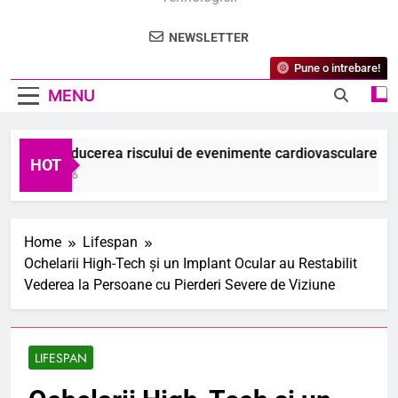
NEWSLETTER
Pune o intrebare!
MENU
udiu: Reducerea riscului de evenimente cardiovasculare majore
HOT
ugust 2026
Home
Lifespan
Ochelarii High-Tech și un Implant Ocular au Restabilit
Vederea la Persoane cu Pierderi Severe de Viziune
LIFESPAN