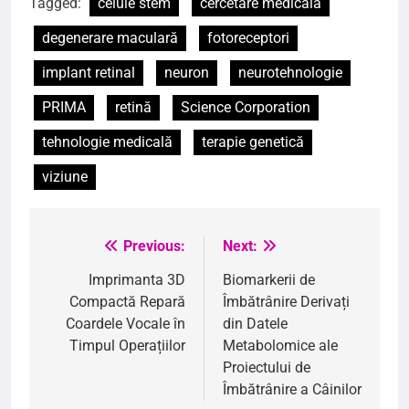
Tagged:
celule stem
cercetare medicală
degenerare maculară
fotoreceptori
implant retinal
neuron
neurotehnologie
PRIMA
retină
Science Corporation
tehnologie medicală
terapie genetică
viziune
Previous:
Next:
Navigare
în
Imprimanta 3D
Biomarkerii de
Compactă Repară
Îmbătrânire Derivați
articole
Coardele Vocale în
din Datele
Timpul Operațiilor
Metabolomice ale
Proiectului de
Îmbătrânire a Câinilor