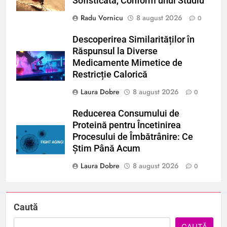
Sofisticată, Conform unui Studiu
Radu Vornicu
8 august 2026
0
Descoperirea Similarităților în
Răspunsul la Diverse
Medicamente Mimetice de
Restricție Calorică
Laura Dobre
8 august 2026
0
Reducerea Consumului de
Proteină pentru Încetinirea
Procesului de Îmbătrânire: Ce
Știm Până Acum
Laura Dobre
8 august 2026
0
Caută
CAUTĂ