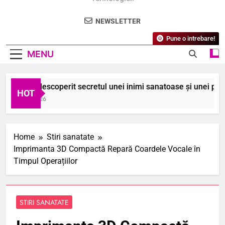
NEWSLETTER
Pune o intrebare!
MENU
m am descoperit secretul unei inimi sanatoase și unei pieli stră
HOT
August 2026
Home
Stiri sanatate
Imprimanta 3D Compactă Repară Coardele Vocale în
Timpul Operațiilor
STIRI SANATATE