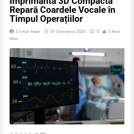
Imprimanta 3D Compactă
Repară Coardele Vocale în
Timpul Operațiilor
0
Cristian Matei
29 Octombrie 2025
3 Mins
Mins