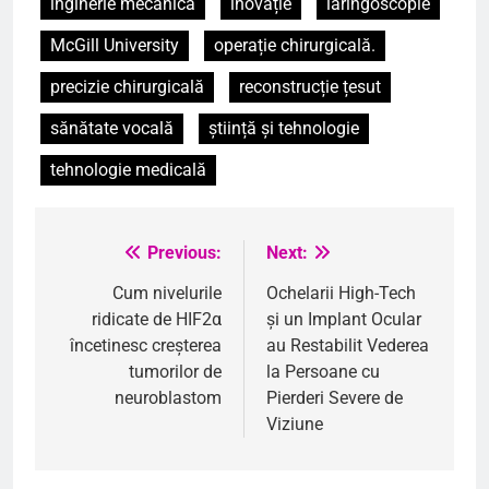
inginerie mecanică
inovație
laringoscopie
McGill University
operație chirurgicală.
precizie chirurgicală
reconstrucție țesut
sănătate vocală
știință și tehnologie
tehnologie medicală
Previous:
Next:
Navigare
în
Cum nivelurile
Ochelarii High-Tech
ridicate de HIF2α
și un Implant Ocular
articole
încetinesc creșterea
au Restabilit Vederea
tumorilor de
la Persoane cu
neuroblastom
Pierderi Severe de
Viziune