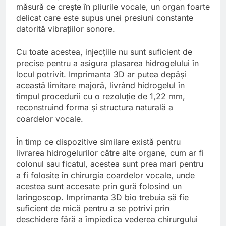
măsură ce crește în pliurile vocale, un organ foarte
delicat care este supus unei presiuni constante
datorită vibrațiilor sonore.
Cu toate acestea, injecțiile nu sunt suficient de
precise pentru a asigura plasarea hidrogelului în
locul potrivit. Imprimanta 3D ar putea depăși
această limitare majoră, livrând hidrogelul în
timpul procedurii cu o rezoluție de 1,22 mm,
reconstruind forma și structura naturală a
coardelor vocale.
În timp ce dispozitive similare există pentru
livrarea hidrogelurilor către alte organe, cum ar fi
colonul sau ficatul, acestea sunt prea mari pentru
a fi folosite în chirurgia coardelor vocale, unde
acestea sunt accesate prin gură folosind un
laringoscop. Imprimanta 3D bio trebuia să fie
suficient de mică pentru a se potrivi prin
deschidere fără a împiedica vederea chirurgului