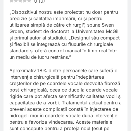
0
(
0
)
„Dispozitivul nostru este proiectat nu doar pentru
precizie și calitatea imprimării, ci și pentru
utilizarea simplă de către chirurgi”, spune Swen
Groen, student de doctorat la Universitatea McGill
și primul autor al studiului. „Designul său compact
și flexibil se integrează cu fluxurile chirurgicale
standard și oferă control manual în timp real într-
un mediu de lucru restrâns.”
Aproximativ 18% dintre persoanele care suferă o
intervenție chirurgicală pentru îndepărtarea
creșterilor de pe coardele vocale dezvoltă fibroză
post-chirurgicală, ceea ce duce la coarde vocale
rigide care pot afecta semnificativ calitatea vocii și
capacitatea de a vorbi. Tratamentul actual pentru a
preveni aceste complicații constă în injectarea de
hidrogeli moi în coardele vocale după intervenție
pentru a favoriza vindecarea. Aceste materiale
sunt concepute pentru a proteja noul țesut pe