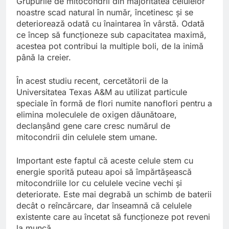
Grupurile de mitocondrii din majoritatea celulelor
noastre scad natural în număr, încetinesc și se
deteriorează odată cu înaintarea în vârstă. Odată
ce încep să funcționeze sub capacitatea maximă,
acestea pot contribui la multiple boli, de la inimă
până la creier.
În acest studiu recent, cercetătorii de la
Universitatea Texas A&M au utilizat particule
speciale în formă de flori numite nanoflori pentru a
elimina moleculele de oxigen dăunătoare,
declanșând gene care cresc numărul de
mitocondrii din celulele stem umane.
Important este faptul că aceste celule stem cu
energie sporită puteau apoi să împărtășească
mitocondriile lor cu celulele vecine vechi și
deteriorate. Este mai degrabă un schimb de baterii
decât o reîncărcare, dar înseamnă că celulele
existente care au încetat să funcționeze pot reveni
la muncă.