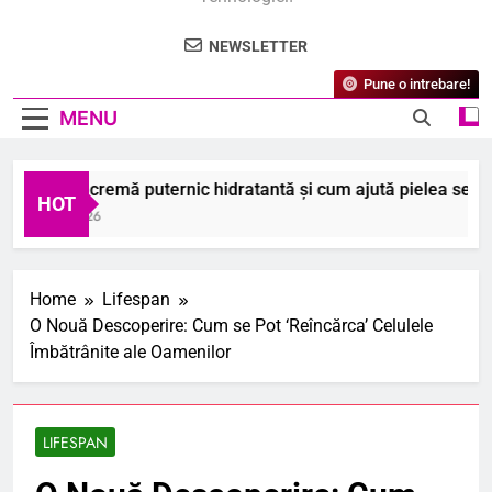
NEWSLETTER
Pune o intrebare!
MENU
 este o cremă puternic hidratantă și cum ajută pielea sensibil
HOT
August 2026
Home
Lifespan
O Nouă Descoperire: Cum se Pot ‘Reîncărca’ Celulele
Îmbătrânite ale Oamenilor
LIFESPAN