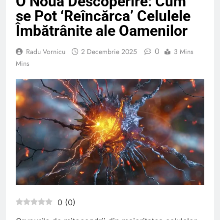
O Nouă Descoperire: Cum
se Pot ‘Reîncărca’ Celulele
Îmbătrânite ale Oamenilor
0
Radu Vornicu
2 Decembrie 2025
3 Mins
Mins
0
(
0
)