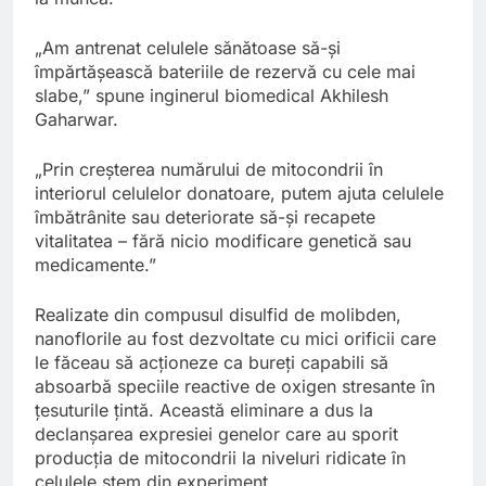
„Am antrenat celulele sănătoase să-și
împărtășească bateriile de rezervă cu cele mai
slabe,” spune inginerul biomedical Akhilesh
Gaharwar.
„Prin creșterea numărului de mitocondrii în
interiorul celulelor donatoare, putem ajuta celulele
îmbătrânite sau deteriorate să-și recapete
vitalitatea – fără nicio modificare genetică sau
medicamente.”
Realizate din compusul disulfid de molibden,
nanoflorile au fost dezvoltate cu mici orificii care
le făceau să acționeze ca bureți capabili să
absoarbă speciile reactive de oxigen stresante în
țesuturile țintă. Această eliminare a dus la
declanșarea expresiei genelor care au sporit
producția de mitocondrii la niveluri ridicate în
celulele stem din experiment.