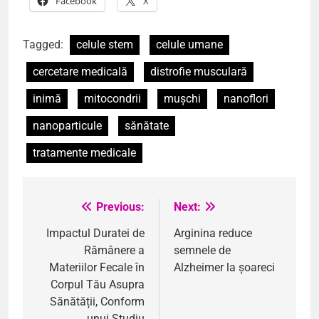
Facebook
X
Tagged:
celule stem
celule umane
cercetare medicală
distrofie musculară
inimă
mitocondrii
mușchi
nanoflori
nanoparticule
sănătate
tratamente medicale
Previous:
Next:
Navigare
în
Impactul Duratei de
Arginina reduce
Rămânere a
semnele de
articole
Materiilor Fecale în
Alzheimer la șoareci
Corpul Tău Asupra
Sănătății, Conform
unui Studiu