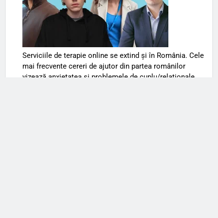
Serviciile de terapie online se extind și în România. Cele
mai frecvente cereri de ajutor din partea românilor
vizează anxietatea și problemele de cuplu/relaționale
Mai multe articole din Romania
Calculeaza-ti Sanatatea!
Calculator BMI (Body Mass Index)
Calculator eGFR
Calculator HbA1c→eAG
Calculator MAP (Mean Arterial Pressure)