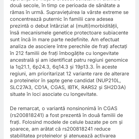
două secole, în timp ce perioada de sănătate a
rămas în urmă. Supraviețuirea la vârste extreme se
concentrează puternic în familii care adesea
prezintă o debut întârziat al (multi)morbidității,
însă mecanismele genetice protectoare subiacente
sunt încă în mare parte nedefinite. Am efectuat
analiza de asociere între perechile de frați afectați
în 212 familii de frați îmbogățite cu longevitate
ancestrală și am identificat patru regiuni genomice
la 1q21.1, 6p24.3, 6q14.3 și 19p13.3. În aceste
regiuni, am prioritarizat 12 variante rare de alterare
a proteinelor în șapte gene candidat (NUP210L,
SLC27A3, CD1A, CGAS, IBTK, RARS2 și SH2D3A)
situate în loci asociate cu longevitate.
De remarcat, o variantă nonsinonimă în CGAS
(rs200818241) a fost prezentă în două familii de
frați. Folosind modele de celule bazate pe om și
șoarece, am arătat că rs200818241 reduce
stabilitatea proteinelor și atenuează activarea