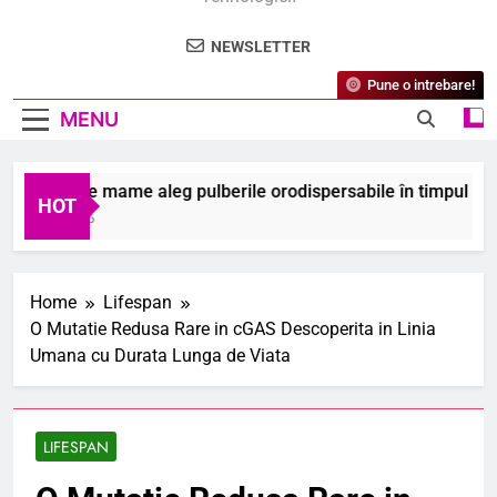
NEWSLETTER
Pune o intrebare!
MENU
ce unele mame aleg pulberile orodispersabile în timpul sarcini
HOT
gust 2026
Home
Lifespan
O Mutatie Redusa Rare in cGAS Descoperita in Linia
Umana cu Durata Lunga de Viata
LIFESPAN