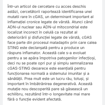
Într-un articol de cercetare cu acces deschis
astăzi, cercetătorii raportează identificarea unei
mutatii rare în cGAS, un determinant important al
inflamației cronice legate de vârstă. Atunci când
ADN-ul nuclear sau ADN-ul mitocondrial este
localizat incorect în celulă ca rezultat al
deteriorării și disfuncției legate de vârstă, cGAS
face parte din procesul maladaptiv prin care calea
STING este declanșată pentru a produce un
răspuns inflamator. Această cale s-a evoluat
pentru a se apăra împotriva patogenilor infecțioși,
deci nu se poate opri pur și simplu semnalizarea
cGAS-STING deoarece este esențială pentru
funcționarea normală a sistemului imunitar și a
sănătății. Prea mult este un lucru rău, totuși, și
important în îmbătrânirea degenerativă. Această
mutație nou descoperită pare să găsească un
echilibru, rezultând într-o longevitate mai mare
fără o funcție evident afectată.