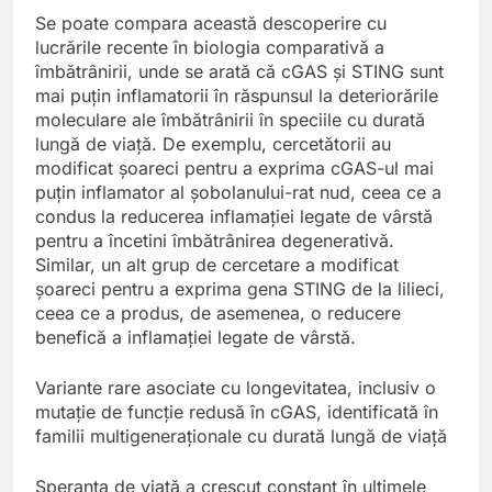
Se poate compara această descoperire cu
lucrările recente în biologia comparativă a
îmbătrânirii, unde se arată că cGAS și STING sunt
mai puțin inflamatorii în răspunsul la deteriorările
moleculare ale îmbătrânirii în speciile cu durată
lungă de viață. De exemplu, cercetătorii au
modificat șoareci pentru a exprima cGAS-ul mai
puțin inflamator al șobolanului-rat nud, ceea ce a
condus la reducerea inflamației legate de vârstă
pentru a încetini îmbătrânirea degenerativă.
Similar, un alt grup de cercetare a modificat
șoareci pentru a exprima gena STING de la lilieci,
ceea ce a produs, de asemenea, o reducere
benefică a inflamației legate de vârstă.
Variante rare asociate cu longevitatea, inclusiv o
mutație de funcție redusă în cGAS, identificată în
familii multigeneraționale cu durată lungă de viață
Speranța de viață a crescut constant în ultimele