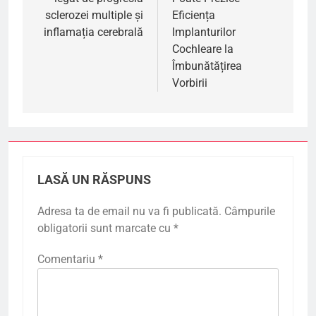
articole
sclerozei multiple și
Eficiența
inflamația cerebrală
Implanturilor
Cochleare la
Îmbunătățirea
Vorbirii
LASĂ UN RĂSPUNS
Adresa ta de email nu va fi publicată.
Câmpurile
obligatorii sunt marcate cu
*
Comentariu
*