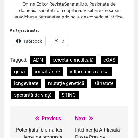
Online Editor RevistaSanatatii.ro. Pasionata de
domeniul sanatatii din copilarie. Visul ei este sa se
eradicheze batranetea prin noile descoperiri stiintifice.
Partajează asta:
Facebook
X
Tagged:
ADN
cercetare medicală
cGAS
genă
îmbătrânire
inflamație cronică
longevitate
mutație genetică
sănătate
speranță de viață
STING
Previous:
Next:
Navigare
în
Potențialul biomarker
Inteligența Artificială
legat de progresia
Poate Prezice