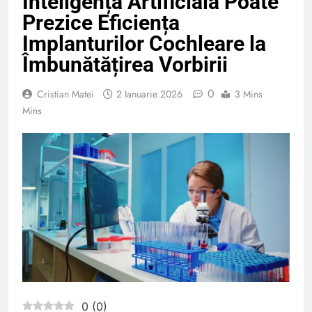
Inteligența Artificială Poate
Prezice Eficiența
Implanturilor Cochleare la
Îmbunătățirea Vorbirii
0
Cristian Matei
2 Ianuarie 2026
3 Mins
Mins
0
(
0
)