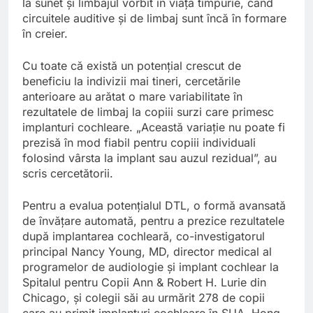
la sunet și limbajul vorbit în viața timpurie, când
circuitele auditive și de limbaj sunt încă în formare
în creier.
Cu toate că există un potențial crescut de
beneficiu la indivizii mai tineri, cercetările
anterioare au arătat o mare variabilitate în
rezultatele de limbaj la copiii surzi care primesc
implanturi cochleare. „Această variație nu poate fi
prezisă în mod fiabil pentru copiii individuali
folosind vârsta la implant sau auzul rezidual”, au
scris cercetătorii.
Pentru a evalua potențialul DTL, o formă avansată
de învățare automată, pentru a prezice rezultatele
după implantarea cochleară, co-investigatorul
principal Nancy Young, MD, director medical al
programelor de audiologie și implant cochlear la
Spitalul pentru Copii Ann & Robert H. Lurie din
Chicago, și colegii săi au urmărit 278 de copii
care au primit implanturi cochleare în SUA, Hong