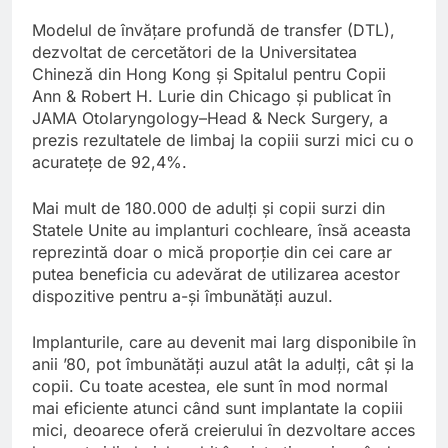
Modelul de învățare profundă de transfer (DTL),
dezvoltat de cercetători de la Universitatea
Chineză din Hong Kong și Spitalul pentru Copii
Ann & Robert H. Lurie din Chicago și publicat în
JAMA Otolaryngology–Head & Neck Surgery, a
prezis rezultatele de limbaj la copiii surzi mici cu o
acuratețe de 92,4%.
Mai mult de 180.000 de adulți și copii surzi din
Statele Unite au implanturi cochleare, însă aceasta
reprezintă doar o mică proporție din cei care ar
putea beneficia cu adevărat de utilizarea acestor
dispozitive pentru a-și îmbunătăți auzul.
Implanturile, care au devenit mai larg disponibile în
anii ’80, pot îmbunătăți auzul atât la adulți, cât și la
copii. Cu toate acestea, ele sunt în mod normal
mai eficiente atunci când sunt implantate la copiii
mici, deoarece oferă creierului în dezvoltare acces