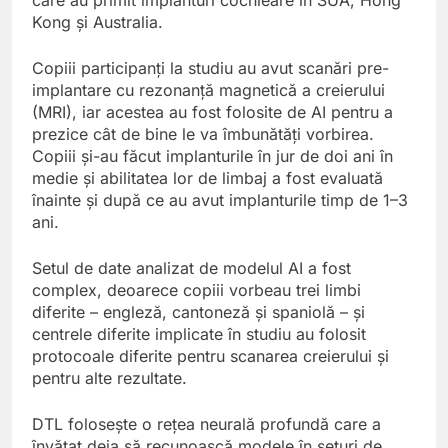
Kong și Australia.
Copiii participanți la studiu au avut scanări pre-
implantare cu rezonanță magnetică a creierului
(MRI), iar acestea au fost folosite de AI pentru a
prezice cât de bine le va îmbunătăți vorbirea.
Copiii și-au făcut implanturile în jur de doi ani în
medie și abilitatea lor de limbaj a fost evaluată
înainte și după ce au avut implanturile timp de 1–3
ani.
Setul de date analizat de modelul AI a fost
complex, deoarece copiii vorbeau trei limbi
diferite – engleză, cantoneză și spaniolă – și
centrele diferite implicate în studiu au folosit
protocoale diferite pentru scanarea creierului și
pentru alte rezultate.
DTL folosește o rețea neurală profundă care a
învățat deja să recunoască modele în seturi de