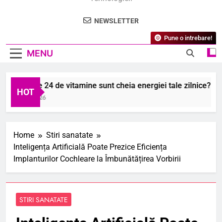
NEWSLETTER
Pune o intrebare!
MENU
 ce cele 24 de vitamine sunt cheia energiei tale zilnice?
HOT
August 2026
Home
Stiri sanatate
Inteligența Artificială Poate Prezice Eficiența
Implanturilor Cochleare la Îmbunătățirea Vorbirii
STIRI SANATATE