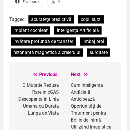
Facebook
X
Tagged:
acuratețe predictivă
copii surzi
implant cochlear
Inteligența Artificială
învățare profundă de transfer
limbaj oral
rezonanță magnetică a creierului
surditate
Previous:
Next:
Navigare
în
O Mutatie Redusa
Cum Inteligența
Rare in cGAS
Artificială
articole
Descoperita in Linia
Anticipează
Umana cu Durata
Oportunități de
Lunga de Viata
Tratament pentru
Bolile de Inimă
Utilizând Imagistica