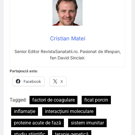
Cristian Matei
Senior Editor RevistaSanatatii.ro. Pasionat de lifespan,
fan David Sinclair.
Partajează asta:
Facebook
X
Tagged:
factori de coagulare
ficat porcin
inflamație
interacțiuni moleculare
proteine acute de fază
sistem imunitar
studiu științific
terapie genetică