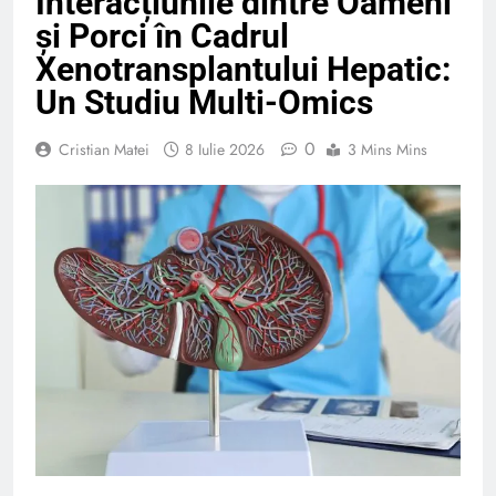
Interacțiunile dintre Oameni
și Porci în Cadrul
Xenotransplantului Hepatic:
Un Studiu Multi-Omics
0
Cristian Matei
8 Iulie 2026
3 Mins Mins