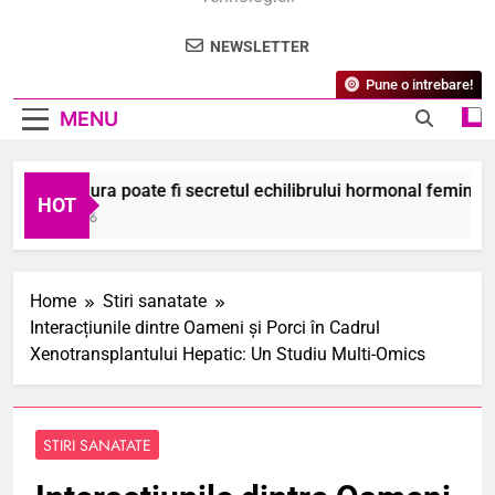
NEWSLETTER
Pune o intrebare!
MENU
 ce zmeura poate fi secretul echilibrului hormonal feminin?
HOT
ugust 2026
Home
Stiri sanatate
Interacțiunile dintre Oameni și Porci în Cadrul
Xenotransplantului Hepatic: Un Studiu Multi-Omics
STIRI SANATATE