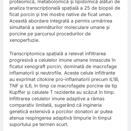
proteomică, metabolomică și lipidomică alături de
analiza transcripțională spațială a 25 de biopsii de
ficat porcin și trei mostre native de ficat uman.
Această abordare integrată a permis urmărirea
simultană a semnăturilor moleculare umane și
porcine pe parcursul procedurilor de
xenoperfuzie.
Transcriptomica spațială a relevat infiltrarea
progresivă a celulelor imune umane innascute în
ficatul xenograft porcin, dominată de macrofage
inflamatorii și neutrofile. Aceste celule infiltrante
au exprimat citokine pro-inflamatorii precum IL1B,
TNF și IL6, în timp ce macrofagele porcine de tip
Kupffer și celulele T rezidente au scăzut în timp.
Infiltrarea celulelor imune adaptive a rămas
comparativ limitată, sugerând că ingineria
genetică extensivă a porcilor donatori ar putea
atenua respingerea adaptivă timpurie în timpul
suportului pe termen scurt.