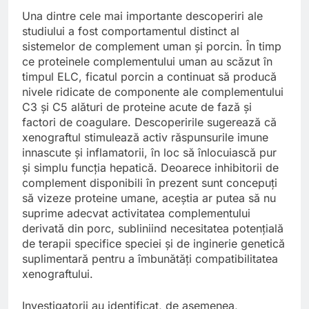
Una dintre cele mai importante descoperiri ale
studiului a fost comportamentul distinct al
sistemelor de complement uman și porcin. În timp
ce proteinele complementului uman au scăzut în
timpul ELC, ficatul porcin a continuat să producă
nivele ridicate de componente ale complementului
C3 și C5 alături de proteine acute de fază și
factori de coagulare. Descoperirile sugerează că
xenograftul stimulează activ răspunsurile imune
innascute și inflamatorii, în loc să înlocuiască pur
și simplu funcția hepatică. Deoarece inhibitorii de
complement disponibili în prezent sunt concepuți
să vizeze proteine umane, aceștia ar putea să nu
suprime adecvat activitatea complementului
derivată din porc, subliniind necesitatea potențială
de terapii specifice speciei și de inginerie genetică
suplimentară pentru a îmbunătăți compatibilitatea
xenograftului.
Investigatorii au identificat, de asemenea,