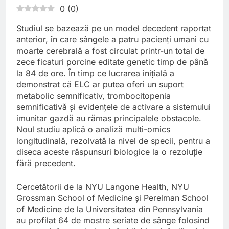
0
(
0
)
Studiul se bazează pe un model decedent raportat
anterior, în care sângele a patru pacienți umani cu
moarte cerebrală a fost circulat printr-un total de
zece ficaturi porcine editate genetic timp de până
la 84 de ore. În timp ce lucrarea inițială a
demonstrat că ELC ar putea oferi un suport
metabolic semnificativ, trombocitopenia
semnificativă și evidențele de activare a sistemului
imunitar gazdă au rămas principalele obstacole.
Noul studiu aplică o analiză multi-omics
longitudinală, rezolvată la nivel de specii, pentru a
diseca aceste răspunsuri biologice la o rezoluție
fără precedent.
Cercetătorii de la NYU Langone Health, NYU
Grossman School of Medicine și Perelman School
of Medicine de la Universitatea din Pennsylvania
au profilat 64 de mostre seriate de sânge folosind