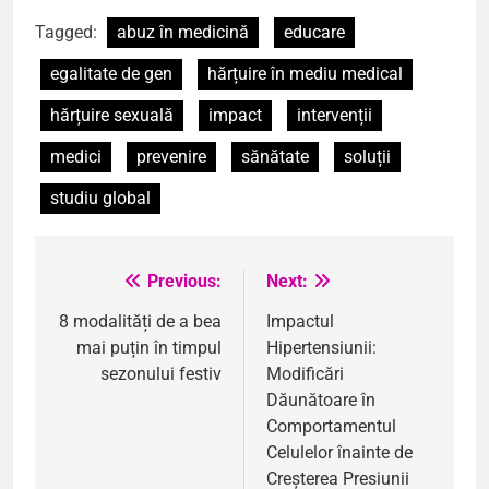
Tagged:
abuz în medicină
educare
egalitate de gen
hărțuire în mediu medical
hărțuire sexuală
impact
intervenții
medici
prevenire
sănătate
soluții
studiu global
Previous:
Next:
Navigare
în
8 modalități de a bea
Impactul
mai puțin în timpul
Hipertensiunii:
articole
sezonului festiv
Modificări
Dăunătoare în
Comportamentul
Celulelor înainte de
Creșterea Presiunii