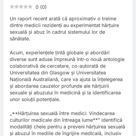
0
(
0
)
Un raport recent arată că aproximativ o treime
dintre medicii rezidenți au experimentat hărțuire
sexuală și abuz în cadrul sistemului lor de
sănătate.
Acum, experiențele țintă globale și abordări
diverse sunt aduse împreună într-o nouă antologie
colaborativă de cercetare, co-autorată de
Universitatea din Glasgow și Universitatea
Națională Australiană, care va ajuta la înțelegerea
și abordarea cauzelor profunde ale hărțuirii
sexuale și abuzului în medicină și la identificarea
unor soluții potențiale.
„**Hărțuirea sexuală între medici: Vindecarea
culturilor medicale din întreaga lume**” identifică
modalități cheie pentru a preveni hărțuirea sexuală
și abuzul în mediile de îngrijire medicală, inclusiv