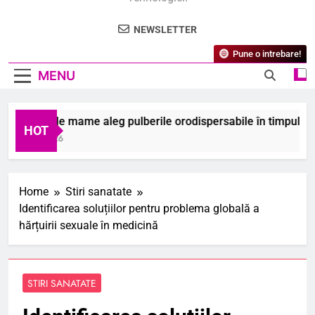
NEWSLETTER
Pune o intrebare!
MENU
 ce unele mame aleg pulberile orodispersabile în timpul sarcin
HOT
ugust 2026
Home
Stiri sanatate
Identificarea soluțiilor pentru problema globală a
hărțuirii sexuale în medicină
STIRI SANATATE