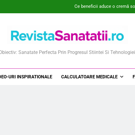
Ce beneficii aduce o cremă so
Ce este Vitreoclar Plus
Știai că un ser eficient poate transforma complet
Stiai ca articulaţiile 
ista Sanatatii
Obiectiv: Sanatate Perfecta Prin Progresul Stiintei Si Tehnologiei
Ce beneficii aduce o cremă so
Ce este Vitreoclar Plus
DEO-URI INSPIRATIONALE
CALCULATOARE MEDICALE
Știai că un ser eficient poate transforma complet