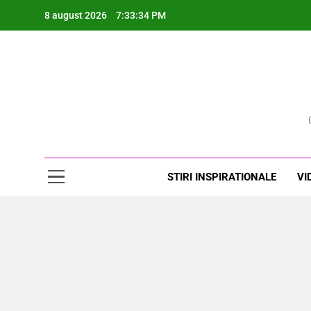
Skip
8 august 2026
7:33:35 PM
to
content
Rev
STIRI INSPIRATIONALE
VI