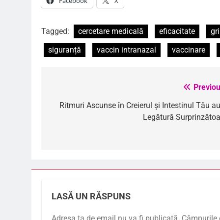
Facebook
X
Tagged:
cercetare medicală
eficacitate
gr
siguranță
vaccin intranazal
vaccinare
Previou
Navigare
în
Ritmuri Ascunse în Creierul și Intestinul Tău au
Legătură Surprinzătoa
articole
LASĂ UN RĂSPUNS
Adresa ta de email nu va fi publicată.
Câmpurile 