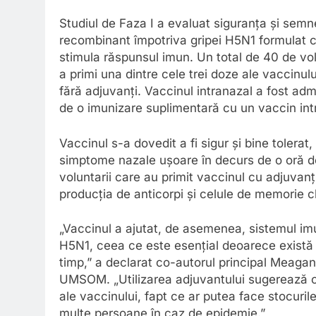
Studiul de Faza I a evaluat siguranța și semne
recombinant împotriva gripei H5N1 formulat
stimula răspunsul imun. Un total de 40 de vol
a primi una dintre cele trei doze ale vaccinu
fără adjuvanți. Vaccinul intranazal a fost adm
de o imunizare suplimentară cu un vaccin intr
Vaccinul s-a dovedit a fi sigur și bine tolera
simptome nazale ușoare în decurs de o oră d
voluntarii care au primit vaccinul cu adjuvan
producția de anticorpi și celule de memorie ch
„Vaccinul a ajutat, de asemenea, sistemul imu
H5N1, ceea ce este esențial deoarece există d
timp,” a declarat co-autorul principal Meaga
UMSOM. „Utilizarea adjuvantului sugerează c
ale vaccinului, fapt ce ar putea face stocuri
multe persoane în caz de epidemie.”