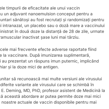
le timpurii de eficacitate ale unui vaccin
 cu un adjuvant nanoemulsion conceput pentru a
untari sănătoși au fost recrutați și randomizați pentru
lui intranazal, un placebo sau o doză mare a vaccinului
inistrat în două doze la distanță de 28 de zile, urmate
amuscular inactivat șase luni mai târziu.
t, cele mai frecvente efecte adverse raportate fiind
e la vaccinare. După imunizarea suplimentară,
ți au prezentat un răspuns imun puternic, implicând
iar și la doze mici de antigen.
nitar să recunoască mai multe versiuni ale virusului
iferite variante ale virusului care se schimbă în
n E. Deming, MD, PhD, profesor asistent de Medicină la
ă această abordare ar putea permite doze mai mici
le noastre actuale de vaccin disponibile pentru mai