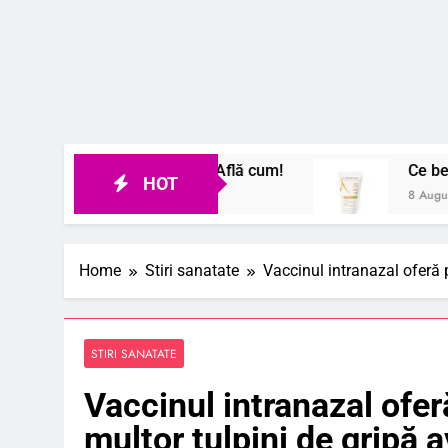
talizate natural? Află cum!
Ce beneficii aduce o
HOT
8 August 2026
Home
Stiri sanatate
Vaccinul intranazal oferă 
STIRI SANATATE
Vaccinul intranazal ofer
multor tulpini de gripă a