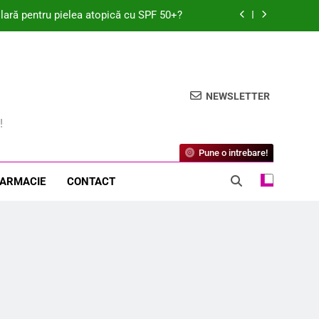
lară pentru pielea atopică cu SPF 50+?
 și cum ajută la îmbunătățirea vederii?
 sănătatea părului tău? Descoperă cum!
NEWSLETTER
tale pot fi revitalizate natural? Află cum!
!
lară pentru pielea atopică cu SPF 50+?
Pune o intrebare!
 și cum ajută la îmbunătățirea vederii?
FARMACIE
CONTACT
 sănătatea părului tău? Descoperă cum!