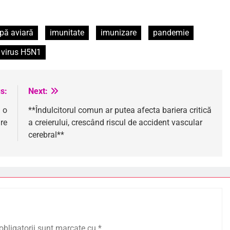
ipă aviară
imunitate
imunizare
pandemie
virus H5N1
s:
Next:
 o
**Îndulcitorul comun ar putea afecta bariera critică
re
a creierului, crescând riscul de accident vascular
cerebral**
obligatorii sunt marcate cu
*