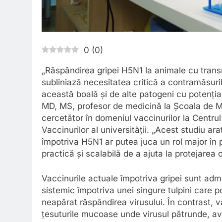
0
(
0
)
„Răspândirea gripei H5N1 la animale cu transm
subliniază necesitatea critică a contramăsuri
această boală și de alte patogeni cu potențial
MD, MS, profesor de medicină la Școala de 
cercetător în domeniul vaccinurilor la Centru
Vaccinurilor al universității. „Acest studiu ara
împotriva H5N1 ar putea juca un rol major în 
practică și scalabilă de a ajuta la protejarea o
Vaccinurile actuale împotriva gripei sunt ad
sistemic împotriva unei singure tulpini care 
neapărat răspândirea virusului. În contrast, v
țesuturile mucoase unde virusul pătrunde, avâ