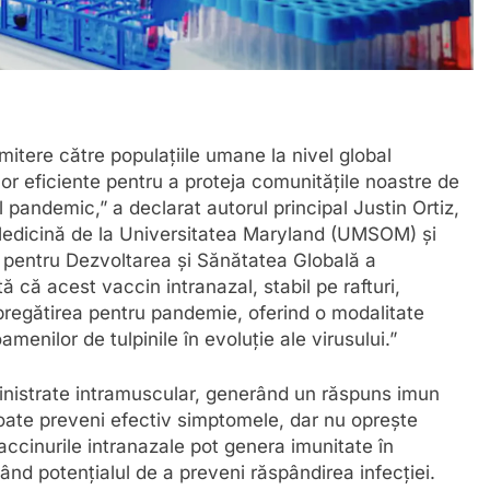
itere către populațiile umane la nivel global
lor eficiente pentru a proteja comunitățile noastre de
 pandemic,” a declarat autorul principal Justin Ortiz,
Medicină de la Universitatea Maryland (UMSOM) și
l pentru Dezvoltarea și Sănătatea Globală a
tă că acest vaccin intranazal, stabil pe rafturi,
pregătirea pentru pandemie, oferind o modalitate
amenilor de tulpinile în evoluție ale virusului.”
ministrate intramuscular, generând un răspuns imun
poate preveni efectiv simptomele, dar nu oprește
accinurile intranazale pot genera imunitate în
nd potențialul de a preveni răspândirea infecției.