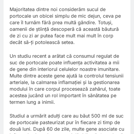
Majoritatea dintre noi considerăm sucul de
portocale un obicei simplu de mic dejun, ceva pe
care îl turnăm fără prea multă gândire. Totuși,
oamenii de știință descoperă că această băutură
de zi cu zi ar putea face mult mai mult în corp
decât să-ți potolească setea.
Un studiu recent a arătat că consumul regulat de
suc de portocale poate influența activitatea a mii
de gene din interiorul celulelor noastre imunitare.
Multe dintre aceste gene ajută la controlul tensiunii
arteriale, la calmarea inflamației și la gestionarea
modului în care corpul procesează zahărul, toate
acestea jucând un rol important în sănătatea pe
termen lung a inimii.
Studiul a urmărit adulți care au băut 500 ml de suc
de portocale pasteurizat pur în fiecare zi timp de
două luni. După 60 de zile, multe gene asociate cu