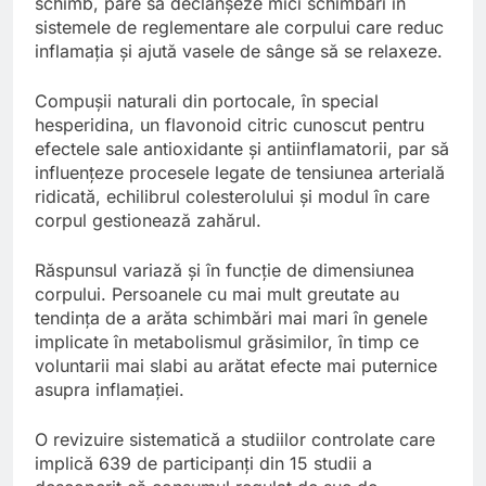
schimb, pare să declanșeze mici schimbări în
sistemele de reglementare ale corpului care reduc
inflamația și ajută vasele de sânge să se relaxeze.
Compușii naturali din portocale, în special
hesperidina, un flavonoid citric cunoscut pentru
efectele sale antioxidante și antiinflamatorii, par să
influențeze procesele legate de tensiunea arterială
ridicată, echilibrul colesterolului și modul în care
corpul gestionează zahărul.
Răspunsul variază și în funcție de dimensiunea
corpului. Persoanele cu mai mult greutate au
tendința de a arăta schimbări mai mari în genele
implicate în metabolismul grăsimilor, în timp ce
voluntarii mai slabi au arătat efecte mai puternice
asupra inflamației.
O revizuire sistematică a studiilor controlate care
implică 639 de participanți din 15 studii a