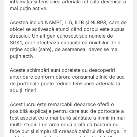
inflamația și tensiunea arterială ridicată deveniseră
mai puțin active.
Acestea includ NAMPT, IL6, IL1B și NLRP3, care de
obicei se activează atunci când corpul este supus
stresului. Un alt gen cunoscut sub numele de
SGK1, care afectează capacitatea rinichilor de a
reține sodiu (sare), de asemenea, devenise mai
puțin activ.
Aceste schimbări sunt corelate cu descoperiri
anterioare conform cărora consumul zilnic de suc
de portocale poate reduce tensiunea arterială la
adulții tineri.
Acest lucru este remarcabil deoarece oferă o
posibilă explicație pentru care suc de portocale a
fost asociat cu o mai bună sănătate a inimii în mai
multe studii. Lucrarea nouă arată că băutura nu
face pur și simplu să crească zahărul din sânge. În