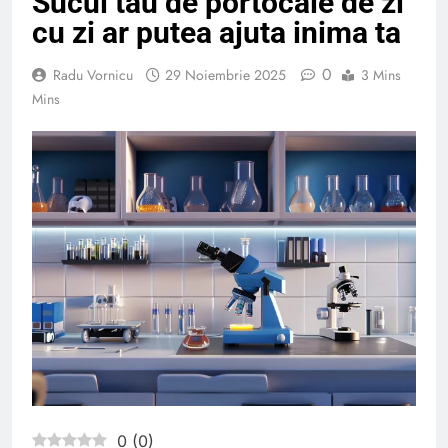
Sucul tău de portocale de zi
cu zi ar putea ajuta inima ta
0
Radu Vornicu
29 Noiembrie 2025
3 Mins
Mins
0
(
0
)