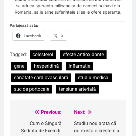
sa aduca speranta milioanelor de oameni bolnavi din
Romania, sa le aline suferintele si sa le ofere speranta.
Partajează asta:
Facebook
X
Tagged:
colesterol
efecte antioxidante
gene
hesperidină
inflamație
sănătate cardiovasculară
studiu medical
suc de portocale
tensiune arterială
Previous:
Next:
Navigare
în
Cum o Singură
Studiu nou arată că
Ședință de Exerciții
nu există o creștere a
articole