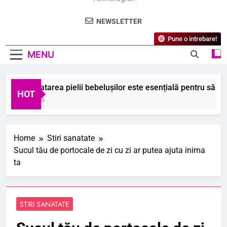
NEWSLETTER
Pune o intrebare!
MENU
 ce hidratarea pielii bebelușilor este esențială pentru sănătate
HOT
ugust 2026
Home
Stiri sanatate
Sucul tău de portocale de zi cu zi ar putea ajuta inima
ta
STIRI SANATATE