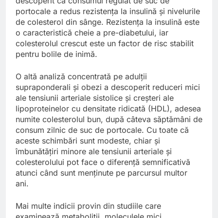
descoperit că consumul regulat de suc de
portocale a redus rezistența la insulină și nivelurile
de colesterol din sânge. Rezistența la insulină este
o caracteristică cheie a pre-diabetului, iar
colesterolul crescut este un factor de risc stabilit
pentru bolile de inimă.
O altă analiză concentrată pe adulții
supraponderali și obezi a descoperit reduceri mici
ale tensiunii arteriale sistolice și creșteri ale
lipoproteinelor cu densitate ridicată (HDL), adesea
numite colesterolul bun, după câteva săptămâni de
consum zilnic de suc de portocale. Cu toate că
aceste schimbări sunt modeste, chiar și
îmbunătățiri minore ale tensiunii arteriale și
colesterolului pot face o diferență semnificativă
atunci când sunt menținute pe parcursul multor
ani.
Mai multe indicii provin din studiile care
examinează metabolitii, moleculele mici…