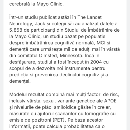
cerebrală la Mayo Clinic.
Într-un studiu publicat astăzi în The Lancet
Neurology, Jack și colegii săi au analizat datele a
5.858 de participanți din Studiul de Îmbătrânire de
la Mayo Clinic, un studiu bazat pe populație
despre îmbătrânirea cognitivă normală, MCI și
demență care urmărește mii de adulți mai în vârstă
din comitatul Olmsted, Minnesota. Încă în
desfășurare, studiul a fost început în 2004 cu
scopul de a dezvolta noi instrumente pentru
predicția și prevenirea declinului cognitiv și a
demenței.
Modelul rezultat combină mai mulți factori de risc,
inclusiv vârsta, sexul, variante genetice ale APOE
și nivelurile de plăci amiloidice găsite în creier,
măsurate cu ajutorul scanărilor cu tomografie cu
emisie de pozitroni (PET). Pe baza acestor
informații, poate calcula probabilitatea ca o