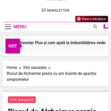
NEWSLETTER
Pune o intrebare!
MENU
 este Vitreoclar Plus și cum ajută la îmbunătățirea vederii?
HOT
August 2026
Home
Stiri sanatate
Riscul de Alzheimer prezis cu ani înainte de apariția
simptomelor
STIRI SANATATE