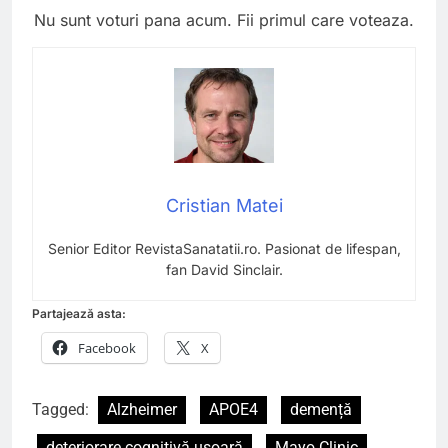
Nu sunt voturi pana acum. Fii primul care voteaza.
Cristian Matei
Senior Editor RevistaSanatatii.ro. Pasionat de lifespan,
fan David Sinclair.
Partajează asta:
Facebook
X
Tagged:
Alzheimer
APOE4
demență
deteriorare cognitivă ușoară
Mayo Clinic