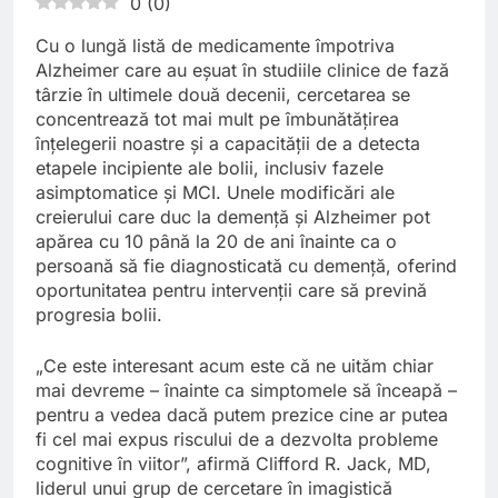
0
(
0
)
Cu o lungă listă de medicamente împotriva
Alzheimer care au eșuat în studiile clinice de fază
târzie în ultimele două decenii, cercetarea se
concentrează tot mai mult pe îmbunătățirea
înțelegerii noastre și a capacității de a detecta
etapele incipiente ale bolii, inclusiv fazele
asimptomatice și MCI. Unele modificări ale
creierului care duc la demență și Alzheimer pot
apărea cu 10 până la 20 de ani înainte ca o
persoană să fie diagnosticată cu demență, oferind
oportunitatea pentru intervenții care să prevină
progresia bolii.
„Ce este interesant acum este că ne uităm chiar
mai devreme – înainte ca simptomele să înceapă –
pentru a vedea dacă putem prezice cine ar putea
fi cel mai expus riscului de a dezvolta probleme
cognitive în viitor”, afirmă Clifford R. Jack, MD,
liderul unui grup de cercetare în imagistică