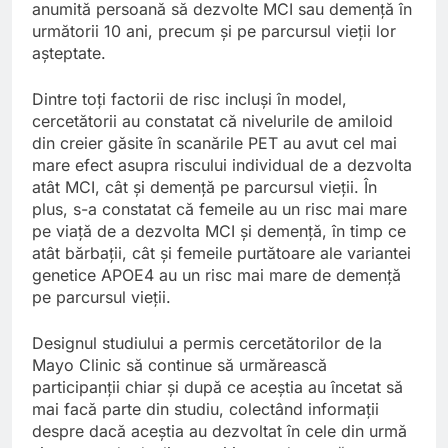
anumită persoană să dezvolte MCI sau demență în
următorii 10 ani, precum și pe parcursul vieții lor
așteptate.
Dintre toți factorii de risc incluși în model,
cercetătorii au constatat că nivelurile de amiloid
din creier găsite în scanările PET au avut cel mai
mare efect asupra riscului individual de a dezvolta
atât MCI, cât și demență pe parcursul vieții. În
plus, s-a constatat că femeile au un risc mai mare
pe viață de a dezvolta MCI și demență, în timp ce
atât bărbații, cât și femeile purtătoare ale variantei
genetice APOE4 au un risc mai mare de demență
pe parcursul vieții.
Designul studiului a permis cercetătorilor de la
Mayo Clinic să continue să urmărească
participanții chiar și după ce aceștia au încetat să
mai facă parte din studiu, colectând informații
despre dacă aceștia au dezvoltat în cele din urmă