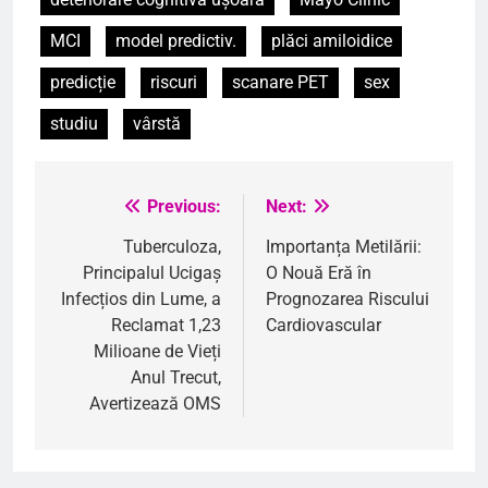
MCI
model predictiv.
plăci amiloidice
predicție
riscuri
scanare PET
sex
studiu
vârstă
Previous:
Next:
Navigare
în
Tuberculoza,
Importanța Metilării:
Principalul Ucigaș
O Nouă Eră în
articole
Infecțios din Lume, a
Prognozarea Riscului
Reclamat 1,23
Cardiovascular
Milioane de Vieți
Anul Trecut,
Avertizează OMS