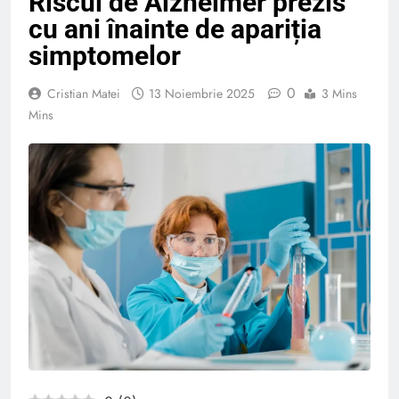
Riscul de Alzheimer prezis
cu ani înainte de apariția
simptomelor
0
Cristian Matei
13 Noiembrie 2025
3 Mins
Mins