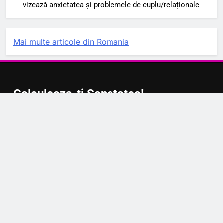
vizează anxietatea și problemele de cuplu/relaționale
Mai multe articole din Romania
Calculeaza-ti Sanatatea!
Calculator BMI (Body Mass Index)
Calculator eGFR
Calculator HbA1c→eAG
Calculator MAP (Mean Arterial Pressure)
Calculator WHtR (Raportul talie / înălțime)
Calculator BSA (Body Surface Area)
Vezi toate calculatoarele medicale
Pentru Companii