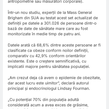
antropometrie sau măsurători corporale).
Într-un nou studiu, experții de la Mass General
Brigham din SUA au testat acest set actualizat de
definiții pe datele a 301.026 de persoane dintr-o
bază de date de sănătate mare care au fost
monitorizate în medie timp de patru ani.
Datele arată că 68,6% dintre aceste persoane ar fi
clasificate ca obeze conform noilor definiții,
comparativ cu 42,9% conform orientărilor
existente. Este o creștere semnificativă, cu
implicatii majore pentru sănătatea populației.
„Am crezut deja că avem o epidemie de obezitate,
dar acest lucru este uimitor”, declară autorul
principal și endocrinologul Lindsay Fourman.
„Cu potențial 70% din populația adultă
considerată acum a avea exces de grăsime,