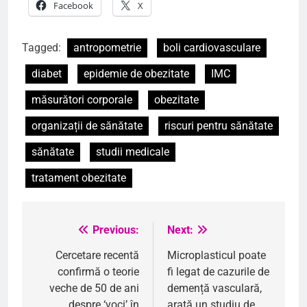
Facebook
X
Tagged:
antropometrie
boli cardiovasculare
diabet
epidemie de obezitate
IMC
măsurători corporale
obezitate
organizații de sănătate
riscuri pentru sănătate
sănătate
studii medicale
tratament obezitate
Previous:
Next:
Navigare
în
Cercetare recentă
Microplasticul poate
confirmă o teorie
fi legat de cazurile de
articole
veche de 50 de ani
demență vasculară,
despre ‘voci’ în
arată un studiu de