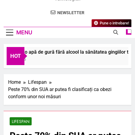
NEWSLETTER
Pune o intrebare!
MENU
 ajută o apă de gură fără alcool la sănătatea gingiilor tale?
HOT
ugust 2026
Home
Lifespan
Peste 70% din SUA ar putea fi clasificați ca obezi
conform unor noi măsuri
LIFESPAN