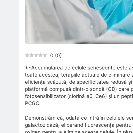
0
(
0
)
**Accumularea de celule senescente este asoc
toate acestea, terapiile actuale de eliminare
eficiența scăzută, de specificitatea redusă și
platformă compusă dintr-o sondă (GD) care po
fotosensibilizator (clorină e6, Ce6) și un pep
PCGC.
Demonstrăm că, odată ce intră în celulele sen
galactozidază, eliberând fluorescența pentru
oxigen pentru a elimina aceste celule. În pl