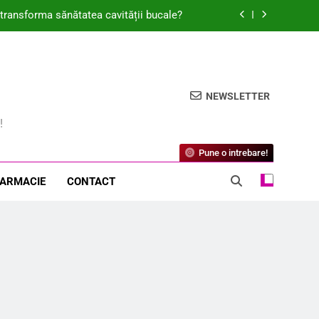
t transforma sănătatea cavității bucale?
cum ajuta la repararea pielii sensibile?
m regăsit respirația liberă, pas cu pas
NEWSLETTER
alergeni la vindecarea rapidă a rănilor?
!
t transforma sănătatea cavității bucale?
Pune o intrebare!
cum ajuta la repararea pielii sensibile?
FARMACIE
CONTACT
m regăsit respirația liberă, pas cu pas