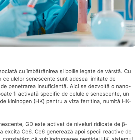
iată cu îmbătrânirea și bolile legate de vârstă. Cu
 a celulelor senescente sunt adesea limitate de
 de penetrarea insuficientă. Aici se dezvoltă o nano-
ate fi activată specific de celulele senescente, un
tide kininogen (HK) pentru a viza ferritina, numită HK-
escente, GD este activat de niveluri ridicate de β-
 a excita Ce6. Ce6 generează apoi specii reactive de
us, constatăm că sub îndrumarea peptidei HK, sistemul