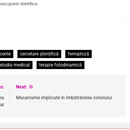
scoperiri stiintifice.
scente
cercetare științifică
ferroptoză
studiu medical
terapie fotodinamică
s:
Next:
ea
Mecanisme implicate în îmbătrânirea colonului
ar