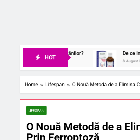
area rapidă a rănilor?
De ce ingredientele din 
HOT
8 August 2026
Home
Lifespan
O Nouă Metodă de a Elimina Ce
LIFESPAN
O Nouă Metodă de a Eli
Prin Ferroptoză