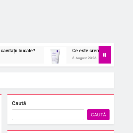
?
Ce este crema hidratanta pentru piele uscata 
8 August 2026
Caută
CAUTĂ