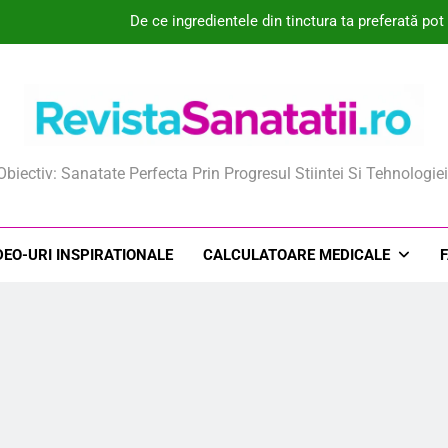
De ce ingredientele din tinctura ta preferată po
Ce este crema hidratanta pentru piele uscata si 
Cum am scăpat de disconfortul nazal și mi-a
Cum ajută plasturii hipo
ista Sanatatii
Obiectiv: Sanatate Perfecta Prin Progresul Stiintei Si Tehnologiei
De ce ingredientele din tinctura ta preferată po
Ce este crema hidratanta pentru piele uscata si 
DEO-URI INSPIRATIONALE
CALCULATOARE MEDICALE
Cum am scăpat de disconfortul nazal și mi-a