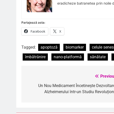
eradicheze batranetea prin noile de
Partajează asta:
Facebook
X
Tagged:
apoptoză
biomarker
celule sene
îmbătrânire
nano-platformă
sănătate
Previou
Navigare
în
Un Nou Medicament Încetinește Dezvoltar
Alzheimerului într-un Studiu Revoluțion
articole