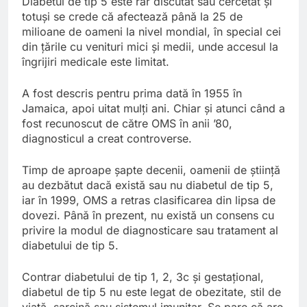
Diabetul de tip 5 este rar discutat sau cercetat și
totuși se crede că afectează până la 25 de
milioane de oameni la nivel mondial, în special cei
din țările cu venituri mici și medii, unde accesul la
îngrijiri medicale este limitat.
A fost descris pentru prima dată în 1955 în
Jamaica, apoi uitat mulți ani. Chiar și atunci când a
fost recunoscut de către OMS în anii ’80,
diagnosticul a creat controverse.
Timp de aproape șapte decenii, oamenii de știință
au dezbătut dacă există sau nu diabetul de tip 5,
iar în 1999, OMS a retras clasificarea din lipsa de
dovezi. Până în prezent, nu există un consens cu
privire la modul de diagnosticare sau tratament al
diabetului de tip 5.
Contrar diabetului de tip 1, 2, 3c și gestațional,
diabetul de tip 5 nu este legat de obezitate, stil de
viață, sarcină sau sistemul imunitar. Se pare că are