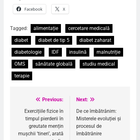
Facebook
X
Tagged:
alimentație
cercetare medicală
diabet
diabet de tip 5
diabet zaharat
diabetologie
IDF
insulină
malnutriție
OMS
sănătate globală
studiu medical
terapie
Previous:
Next:
Navigare
în
Exercițiile fizice în
De ce îmbătrânim:
timpul pierderii în
Misterele evoluției și
articole
greutate mențin
procesul de
mușchii ‘tineri’, arată
îmbătrânire