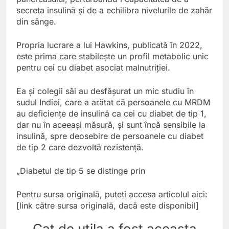
secreta insulină și de a echilibra nivelurile de zahăr
din sânge.
Propria lucrare a lui Hawkins, publicată în 2022,
este prima care stabilește un profil metabolic unic
pentru cei cu diabet asociat malnutriției.
Ea și colegii săi au desfășurat un mic studiu în
sudul Indiei, care a arătat că persoanele cu MRDM
au deficiențe de insulină ca cei cu diabet de tip 1,
dar nu în aceeași măsură, și sunt încă sensibile la
insulină, spre deosebire de persoanele cu diabet
de tip 2 care dezvoltă rezistență.
„Diabetul de tip 5 se distinge prin
Pentru sursa originală, puteți accesa articolul aici:
[link către sursa originală, dacă este disponibil]
Cat de utila a fost aceasta