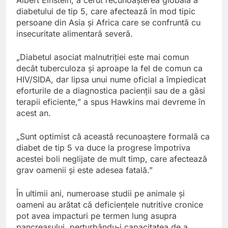
diabetului de tip 5, care afectează în mod tipic
persoane din Asia și Africa care se confruntă cu
insecuritate alimentară severă.
„Diabetul asociat malnutriției este mai comun
decât tuberculoza și aproape la fel de comun ca
HIV/SIDA, dar lipsa unui nume oficial a împiedicat
eforturile de a diagnostica pacienții sau de a găsi
terapii eficiente,” a spus Hawkins mai devreme în
acest an.
„Sunt optimist că această recunoaștere formală ca
diabet de tip 5 va duce la progrese împotriva
acestei boli neglijate de mult timp, care afectează
grav oamenii și este adesea fatală.”
În ultimii ani, numeroase studii pe animale și
oameni au arătat că deficiențele nutritive cronice
pot avea impacturi pe termen lung asupra
pancreasului, perturbându-i capacitatea de a