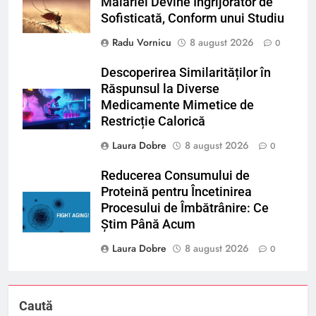
Malariei Devine Îngrijorător de
Sofisticată, Conform unui Studiu
Radu Vornicu
8 august 2026
0
Descoperirea Similarităților în
Răspunsul la Diverse
Medicamente Mimetice de
Restricție Calorică
Laura Dobre
8 august 2026
0
Reducerea Consumului de
Proteină pentru Încetinirea
Procesului de Îmbătrânire: Ce
Știm Până Acum
Laura Dobre
8 august 2026
0
Caută