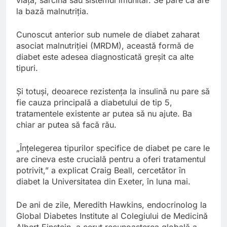
la bază malnutriția.
Cunoscut anterior sub numele de diabet zaharat
asociat malnutriției (MRDM), această formă de
diabet este adesea diagnosticată greșit ca alte
tipuri.
Și totuși, deoarece rezistența la insulină nu pare să
fie cauza principală a diabetului de tip 5,
tratamentele existente ar putea să nu ajute. Ba
chiar ar putea să facă rău.
„Înțelegerea tipurilor specifice de diabet pe care le
are cineva este crucială pentru a oferi tratamentul
potrivit,” a explicat Craig Beall, cercetător în
diabet la Universitatea din Exeter, în luna mai.
De ani de zile, Meredith Hawkins, endocrinolog la
Global Diabetes Institute al Colegiului de Medicină
Albert Einstein, a cerut recunoașterea globală a