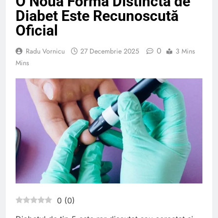
O Nouă Formă Distinctă de
Diabet Este Recunoscută
Oficial
0
Radu Vornicu
27 Decembrie 2025
3 Mins
Mins
0
(
0
)