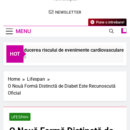
NEWSLETTER
Pune o intrebare!
MENU
udiu: Reducerea riscului de evenimente cardiovasculare majore
HOT
ugust 2026
Home
Lifespan
O Nouă Formă Distinctă de Diabet Este Recunoscută
Oficial
LIFESPAN