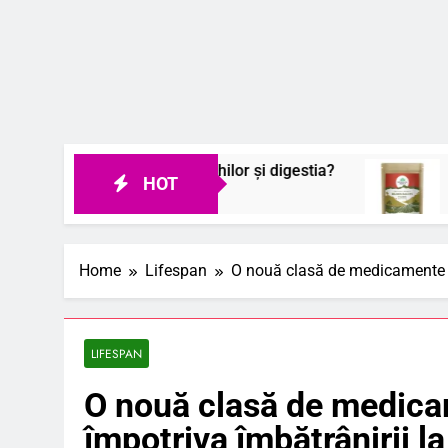
n sănătatea ochilor și digestia?
Cum am descop
HOT
7 August 2026
Home
Lifespan
O nouă clasă de medicamente cr
LIFESPAN
O nouă clasă de medica
împotriva îmbătrânirii la