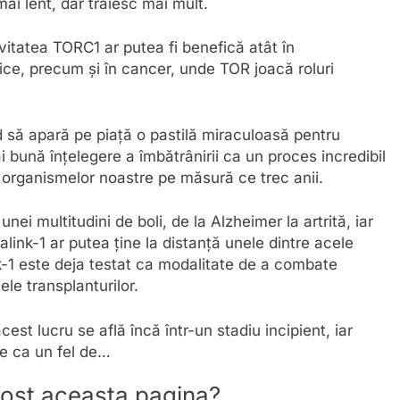
i lent, dar trăiesc mai mult.
vitatea TORC1 ar putea fi benefică atât în
gice, precum și în cancer, unde TOR joacă roluri
d să apară pe piață o pastilă miraculoasă pentru
 bună înțelegere a îmbătrânirii ca un proces incredibil
 organismelor noastre pe măsură ce trec anii.
nei multitudini de boli, de la Alzheimer la artrită, iar
nk-1 ar putea ține la distanță unele dintre acele
k-1 este deja testat ca modalitate de a combate
le transplanturilor.
est lucru se află încă într-un stadiu incipient, iar
e ca un fel de…
 fost aceasta pagina?