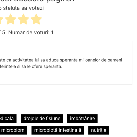
o steluta sa votezi
 5. Numar de voturi:
1
este ca activitatea lui sa aduca speranta milioanelor de oameni
erintele si sa le ofere speranta.
edicală
drojdie de fisiune
îmbătrânire
microbiom
microbiotă intestinală
nutriție