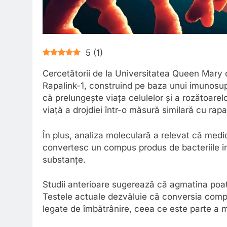
5
(
1
)
Cercetătorii de la Universitatea Queen Mary
Rapalink-1, construind pe baza unui imunosu
că prelungește viața celulelor și a rozătoarelo
viață a drojdiei într-o măsură similară cu rap
În plus, analiza moleculară a relevat că med
convertesc un compus produs de bacteriile int
substanțe.
Studii anterioare sugerează că agmatina poate
Testele actuale dezvăluie că conversia comp
legate de îmbătrânire, ceea ce este parte a m