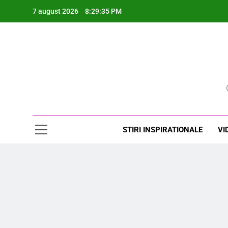
Skip
7 august 2026
8:29:37 PM
to
content
Rev
STIRI INSPIRATIONALE
VI