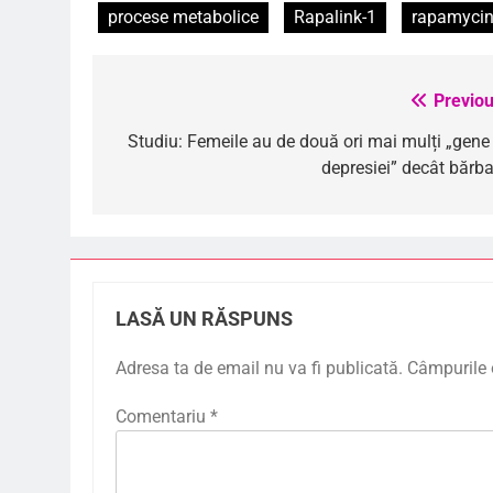
procese metabolice
Rapalink-1
rapamyci
Previou
Navigare
în
Studiu: Femeile au de două ori mai mulți „gene 
depresiei” decât bărba
articole
LASĂ UN RĂSPUNS
Adresa ta de email nu va fi publicată.
Câmpurile 
Comentariu
*