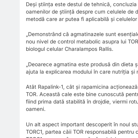
Deși știința este destul de tehnică, concluzia
oamenilor de știință despre cum celulele de dr
metodă care ar putea fi aplicabilă și celulelo
„Demonstrând că agmatinazele sunt esențial
nou nivel de control metabolic asupra lui TO
biologul celular Charalampos Rallis.
„Deoarece agmatina este produsă din dieta și
ajuta la explicarea modului în care nutriția ș
Atât Rapalink-1, cât și rapamicina acționează
TOR. Această cale este bine cunoscută pentru 
fiind prima dată stabilită în drojdie, viermi rot
oameni.
Un alt aspect important descoperit în noul stu
TORC1, partea căii TOR responsabilă pentru cr