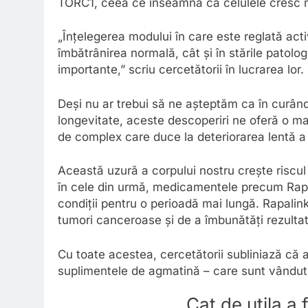
TORC1, ceea ce înseamnă că celulele cresc ma
„Înțelegerea modului în care este reglată acti
îmbătrânirea normală, cât și în stările patolo
importante,” scriu cercetătorii în lucrarea lor.
Deși nu ar trebui să ne așteptăm ca în curân
longevitate, aceste descoperiri ne oferă o mai
de complex care duce la deteriorarea lentă a
Această uzură a corpului nostru crește riscul u
în cele din urmă, medicamentele precum Rapali
condiții pentru o perioadă mai lungă. Rapalin
tumori canceroase și de a îmbunătăți rezultate
Cu toate acestea, cercetătorii subliniază că ac
suplimentele de agmatină – care sunt vândut
Cat de utila a