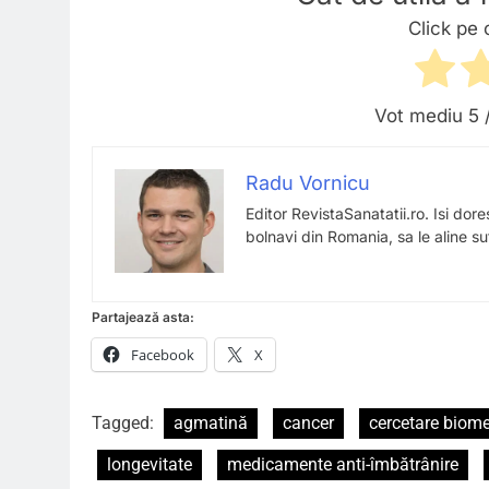
Click pe 
Vot mediu
5
/
Radu Vornicu
Editor RevistaSanatatii.ro. Isi dor
bolnavi din Romania, sa le aline suf
Partajează asta:
Facebook
X
Tagged:
agmatină
cancer
cercetare biom
longevitate
medicamente anti-îmbătrânire