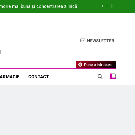
orie mai bună și concentrarea zilnică
iritată într-o oază de calm și confort
cum ajută la protejarea florei naturale?
NEWSLETTER
e de afin sănătatea ochilor și digestia?
!
orie mai bună și concentrarea zilnică
Pune o intrebare!
iritată într-o oază de calm și confort
FARMACIE
CONTACT
cum ajută la protejarea florei naturale?