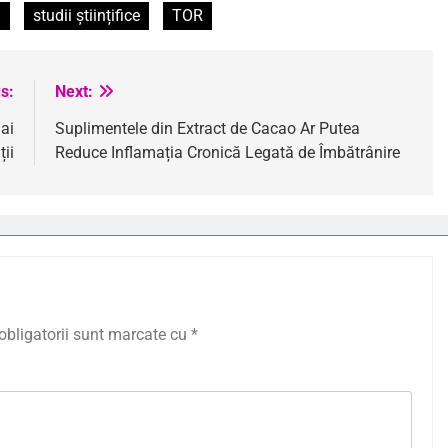
n
studii științifice
TOR
s:
Next:
ai
Suplimentele din Extract de Cacao Ar Putea
ții
Reduce Inflamația Cronică Legată de Îmbătrânire
obligatorii sunt marcate cu
*