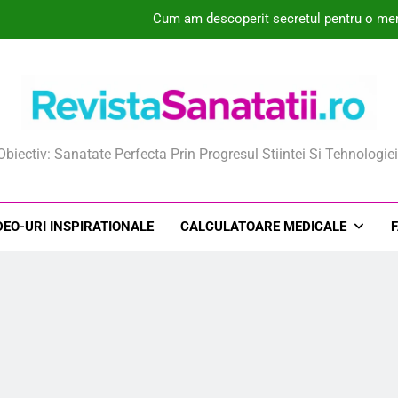
Cum am descoperit secretul pentru o mem
Cum am transformat pielea mea 
Ce este loțiunea de spălare intimă și 
Cum ajută extractul din mladit
ista Sanatatii
Obiectiv: Sanatate Perfecta Prin Progresul Stiintei Si Tehnologiei
Cum am descoperit secretul pentru o mem
Cum am transformat pielea mea 
DEO-URI INSPIRATIONALE
CALCULATOARE MEDICALE
Ce este loțiunea de spălare intimă și 