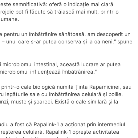
 este semnificativă: oferă o indicație mai clară
ojdie pot fi făcute să trăiască mai mult, printr-o
r umane.
e pentru un îmbătrânire sănătoasă, am descoperit un
R – unul care s-ar putea conserva și la oameni,” spune
 microbiomul intestinal, această lucrare ar putea
i microbiomul influențează îmbătrânirea.”
 printr-o cale biologică numită Ținta Rapamicinei, sau
legăturile sale cu îmbătrânirea celulară și bolile,
unzi, muște și șoareci. Există o cale similară și la
diu a fost că Rapalink-1 a acționat prin intermediul
eșterea celulară. Rapalink-1 oprește activitatea