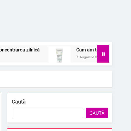
ică
Cum am transformat pielea mea iritată înt
7 August 2026
Caută
CAUTĂ