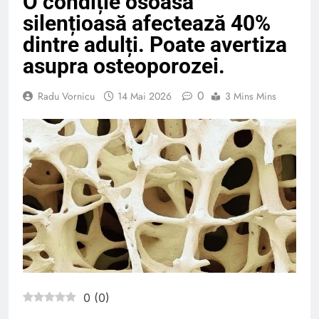
O condiție osoasă
silențioasă afectează 40%
dintre adulți. Poate avertiza
asupra osteoporozei.
0
Radu Vornicu
14 Mai 2026
3 Mins Mins
0
(
0
)