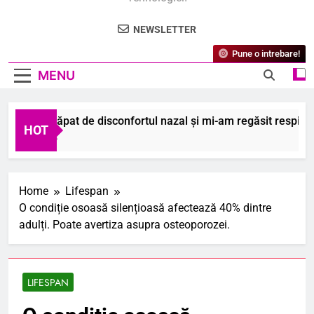
NEWSLETTER
Pune o intrebare!
MENU
am scăpat de disconfortul nazal și mi-am regăsit respirația li
HOT
gust 2026
Home
Lifespan
O condiție osoasă silențioasă afectează 40% dintre
adulți. Poate avertiza asupra osteoporozei.
LIFESPAN