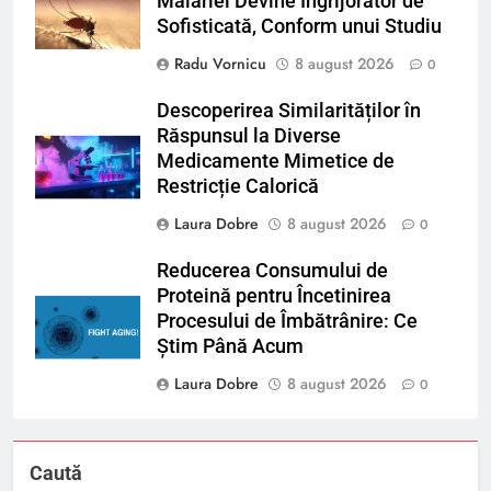
Malariei Devine Îngrijorător de
Sofisticată, Conform unui Studiu
Radu Vornicu
8 august 2026
0
Descoperirea Similarităților în
Răspunsul la Diverse
Medicamente Mimetice de
Restricție Calorică
Laura Dobre
8 august 2026
0
Reducerea Consumului de
Proteină pentru Încetinirea
Procesului de Îmbătrânire: Ce
Știm Până Acum
Laura Dobre
8 august 2026
0
Caută