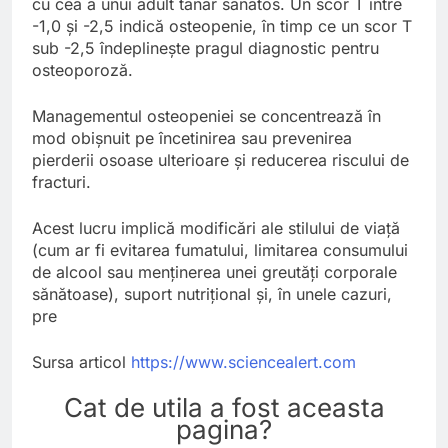
cu cea a unui adult tânăr sănătos. Un scor T între
-1,0 și -2,5 indică osteopenie, în timp ce un scor T
sub -2,5 îndeplinește pragul diagnostic pentru
osteoporoză.
Managementul osteopeniei se concentrează în
mod obișnuit pe încetinirea sau prevenirea
pierderii osoase ulterioare și reducerea riscului de
fracturi.
Acest lucru implică modificări ale stilului de viață
(cum ar fi evitarea fumatului, limitarea consumului
de alcool sau menținerea unei greutăți corporale
sănătoase), suport nutrițional și, în unele cazuri,
pre
Sursa articol
https://www.sciencealert.com
Cat de utila a fost aceasta
pagina?