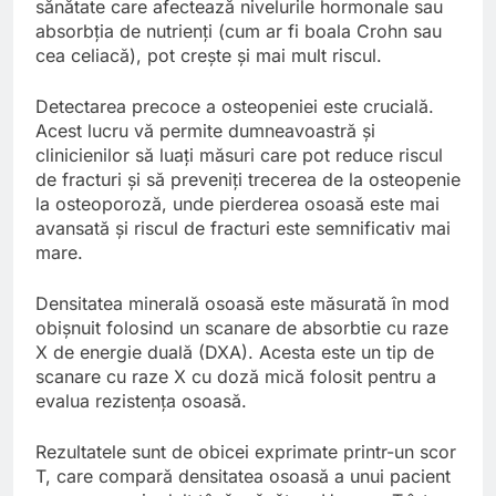
sănătate care afectează nivelurile hormonale sau
absorbția de nutrienți (cum ar fi boala Crohn sau
cea celiacă), pot crește și mai mult riscul.
Detectarea precoce a osteopeniei este crucială.
Acest lucru vă permite dumneavoastră și
clinicienilor să luați măsuri care pot reduce riscul
de fracturi și să preveniți trecerea de la osteopenie
la osteoporoză, unde pierderea osoasă este mai
avansată și riscul de fracturi este semnificativ mai
mare.
Densitatea minerală osoasă este măsurată în mod
obișnuit folosind un scanare de absorbtie cu raze
X de energie duală (DXA). Acesta este un tip de
scanare cu raze X cu doză mică folosit pentru a
evalua rezistența osoasă.
Rezultatele sunt de obicei exprimate printr-un scor
T, care compară densitatea osoasă a unui pacient