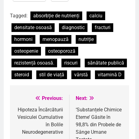
Tagged:
absorbție de nutrienți
calciu
densitate osoasă
diagnostic
fracturi
hormoni
menopauză
nutriție
osteopenie
osteoporoză
rezistență osoasă.
riscuri
sănătate publică
steroid
stil de viață
vârstă
vitamină D
Previous:
Next:
Navigare
în
Hipoteza Încărcăturii
‘Substanțele Chimice
Vesiculei Cumulative
Eterne’ Găsite în
articole
în Bolile
98,8% din Probele de
Neurodegenerative
Sânge Umane