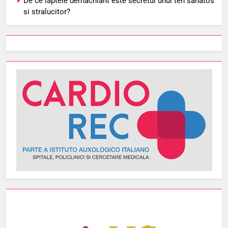
De ce laptele demachiant este secretul unui ten sanatos
si stralucitor?