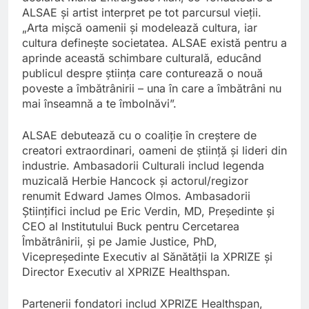
ALSAE și artist interpret pe tot parcursul vieții.
„Arta mișcă oamenii și modelează cultura, iar
cultura definește societatea. ALSAE există pentru a
aprinde această schimbare culturală, educând
publicul despre știința care conturează o nouă
poveste a îmbătrânirii – una în care a îmbătrâni nu
mai înseamnă a te îmbolnăvi”.
ALSAE debutează cu o coaliție în creștere de
creatori extraordinari, oameni de știință și lideri din
industrie. Ambasadorii Culturali includ legenda
muzicală Herbie Hancock și actorul/regizor
renumit Edward James Olmos. Ambasadorii
Științifici includ pe Eric Verdin, MD, Președinte și
CEO al Institutului Buck pentru Cercetarea
Îmbătrânirii, și pe Jamie Justice, PhD,
Vicepreședinte Executiv al Sănătății la XPRIZE și
Director Executiv al XPRIZE Healthspan.
Partenerii fondatori includ XPRIZE Healthspan,