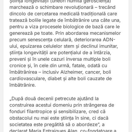
Știința longevității (uneori numită gerosciență)
marchează o schimbare revoluționară – trecând
dincolo de cercetarea medicală tradițională care
tratează bolile legate de îmbătrânire una câte una,
pentru a viza procesele biologice de bază care le
generează pe toate. Prin abordarea mecanismelor
precum senescența celulară, deteriorarea ADN-
ului, epuizarea celulelor stem și declinul imunitar,
știința longevității are potențialul de a întârzia,
preveni și în unele cazuri inversa multiple boli
cronice și, în cele din urmă, fatale, odată cu
îmbătrânirea – inclusiv Alzheimer, cancer, boli
cardiovasculare, diabet și alte boli cauzate de
îmbătrânire.
„După două decenii petrecute ajutând la
construirea acestui domeniu prin strângerea de
fonduri filantropice și sensibilizare, cred că
obstacolul nu mai este știința în sine, ci dacă
societatea este pregătită să o abordeze”, a
declarat Maria Entraigues Alan, co-fondatoare a