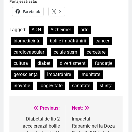
Partajează asta:
Facebook
X
Tagged:
ADN
Alzheimer
arte
biomedicină.
bolile îmbătrânirii
cancer
cardiovascular
celule stem
cercetare
cultura
diabet
divertisment
fundație
gerosciență
îmbătrânire
imunitate
inovație
longevitate
sănătate
știință
Previous:
Next:
Navigare
în
Diabetul de tip 2
Impactul
accelerează bolile
Rapamicinei la Doza
articole