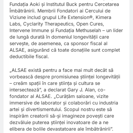
Fundația Aoki și Institutul Buck pentru Cercetarea
Îmbătrânirii. Membrii Fondatori ai Cercului de
Viziune includ grupul Life Extension®, Kimera
Labs, Cyclarity Therapeutics, Open Cures,
Intervene Immune și Fundația Methuselah – un lider
de lungă durată în domeniul longevității care
servește, de asemenea, ca sponsor fiscal al
ALSAE, asigurând că toate donațiile sunt complet
deductibile fiscal.
„ALSAE există pentru a face mai mult decât să
vorbească despre promisiunea științei longevității
– creăm spații în care știința și cultura se
intersectează”, a declarat Gary J. Alan, co-
fondator al ALSAE. „Curățăm saloane, vizite
immersive de laborator și colaborări cu industria
artei și divertismentului. Scopul nostru este să
inspirăm creatorii să-și imagineze povești care
dezvăluie puterea științei inovatoare de a ne
elibera de bolile devastatoare ale îmbătrânirii”.