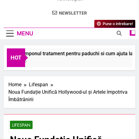
NEWSLETTER
Pune o intrebare!
MENU
este samponul tratament pentru paduchi si cum ajuta la elimin
HOT
ugust 2026
Home
Lifespan
Noua Fundație Unifică Hollywood-ul și Artele împotriva
Îmbătrânirii
LIFESPAN