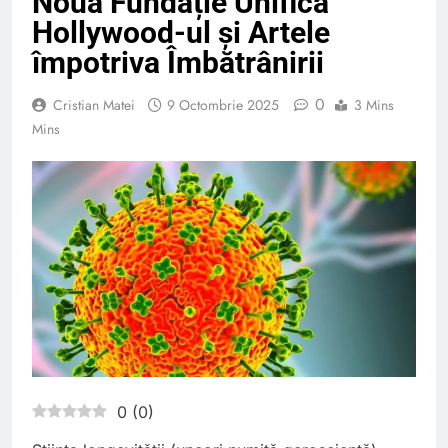
Noua Fundație Unifică
Hollywood-ul și Artele
împotriva Îmbătrânirii
0
Cristian Matei
9 Octombrie 2025
3 Mins
Mins
0
(
0
)