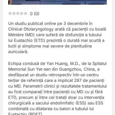
0
(
0
)
Un studiu publicat online pe 3 decembrie în
Clinical Otolaryngology arată că pacienții cu boală
Ménière (MD) care suferă de disfuncție a tubului
lui Eustachio (ETD) prezintă o durată mai scurtă a
bolii și simptome mai severe de plenitudine
auriculară.
Echipa condusă de Yan Huang, M.D., de la Spitalul
Memorial Sun Yat-sen din Guangzhou, China, a
desfășurat un studiu retrospectiv într-un centru
terțiar de referință care a implicat 287 de pacienți
cu MD. Parametrii clinici și rezultatele tratamentului
au fost comparați între pacienții cu MD cu și fără
ETD, precum și între cei tratați doar cu intervenția
chirurgicală a sacului endolimfatic (ESS) sau ESS
combinată cu dilatarea cu balon a tubului lui
Eustachio (BDET).