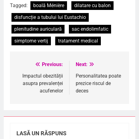
Tagged:
boală Ménière
dilatare cu balon
disfuncție a tubului lui Eustachio
plenitudine auriculară
sac endolimfatic
simptome vertij
tratament medical
Previous:
Next:
Navigare
în
Impactul obezității
Personalitatea poate
asupra prevalenței
prezice riscul de
articole
acufenelor
deces
LASĂ UN RĂSPUNS