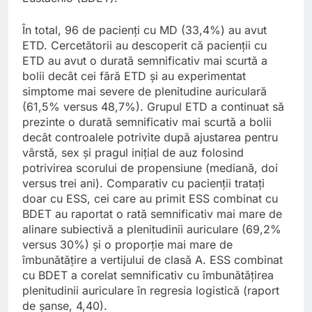
În total, 96 de pacienți cu MD (33,4%) au avut
ETD. Cercetătorii au descoperit că pacienții cu
ETD au avut o durată semnificativ mai scurtă a
bolii decât cei fără ETD și au experimentat
simptome mai severe de plenitudine auriculară
(61,5% versus 48,7%). Grupul ETD a continuat să
prezinte o durată semnificativ mai scurtă a bolii
decât controalele potrivite după ajustarea pentru
vârstă, sex și pragul inițial de auz folosind
potrivirea scorului de propensiune (mediană, doi
versus trei ani). Comparativ cu pacienții tratați
doar cu ESS, cei care au primit ESS combinat cu
BDET au raportat o rată semnificativ mai mare de
alinare subiectivă a plenitudinii auriculare (69,2%
versus 30%) și o proporție mai mare de
îmbunătățire a vertijului de clasă A. ESS combinat
cu BDET a corelat semnificativ cu îmbunătățirea
plenitudinii auriculare în regresia logistică (raport
de șanse, 4,40).