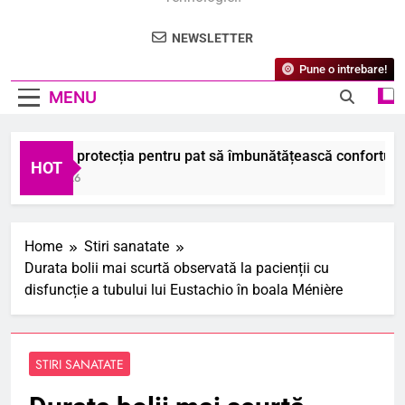
NEWSLETTER
Pune o intrebare!
MENU
m ajută protecția pentru pat să îmbunătățească confortul pers
HOT
ugust 2026
Home
Stiri sanatate
Durata bolii mai scurtă observată la pacienții cu
disfuncție a tubului lui Eustachio în boala Ménière
STIRI SANATATE