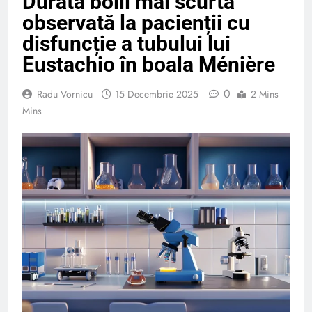
Durata bolii mai scurtă
observată la pacienții cu
disfuncție a tubului lui
Eustachio în boala Ménière
0
Radu Vornicu
15 Decembrie 2025
2 Mins
Mins