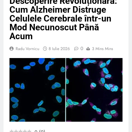
Descoperire Revoluționară:
Cum Alzheimer Distruge
Celulele Cerebrale într-un
Mod Necunoscut Până
Acum
0
Radu Vornicu
8 Iulie 2026
3 Mins Mins
0
(
0
)