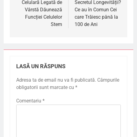
Celulară Legată de
Secretul Longevității?
articole
Vârstă Dăunează
Ce au în Comun Cei
Funcției Celulelor
care Trăiesc până la
Stem
100 de Ani
LASĂ UN RĂSPUNS
Adresa ta de email nu va fi publicată.
Câmpurile
obligatorii sunt marcate cu
*
Comentariu
*