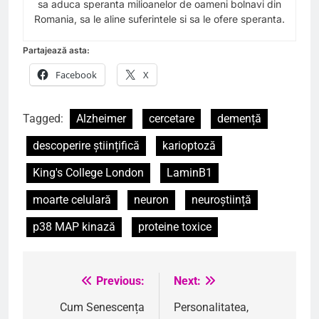
sa aduca speranta milioanelor de oameni bolnavi din
Romania, sa le aline suferintele si sa le ofere speranta.
Partajează asta:
Facebook
X
Tagged:
Alzheimer
cercetare
demență
descoperire științifică
karioptoză
King's College London
LaminB1
moarte celulară
neuron
neuroștiință
p38 MAP kinază
proteine toxice
Previous:
Next:
Navigare
în
Cum Senescența
Personalitatea,