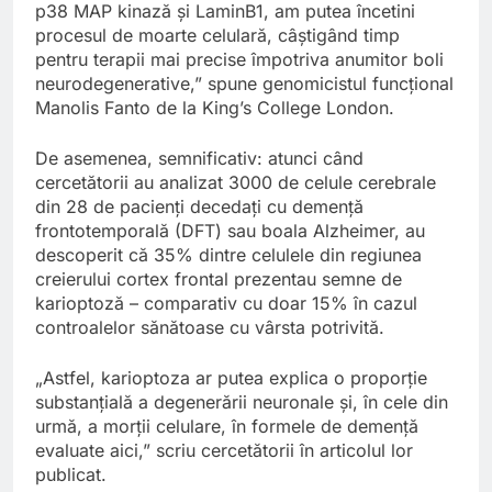
p38 MAP kinază și LaminB1, am putea încetini
procesul de moarte celulară, câștigând timp
pentru terapii mai precise împotriva anumitor boli
neurodegenerative,” spune genomicistul funcțional
Manolis Fanto de la King’s College London.
De asemenea, semnificativ: atunci când
cercetătorii au analizat 3000 de celule cerebrale
din 28 de pacienți decedați cu demență
frontotemporală (DFT) sau boala Alzheimer, au
descoperit că 35% dintre celulele din regiunea
creierului cortex frontal prezentau semne de
karioptoză – comparativ cu doar 15% în cazul
controalelor sănătoase cu vârsta potrivită.
„Astfel, karioptoza ar putea explica o proporție
substanțială a degenerării neuronale și, în cele din
urmă, a morții celulare, în formele de demență
evaluate aici,” scriu cercetătorii în articolul lor
publicat.