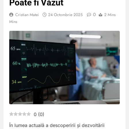
Poate fi Văzut
0
Cristian Matei
24 Octombrie 2025
2 Mins
Mins
0
(
0
)
În lumea actuală a descoperirii și dezvoltării