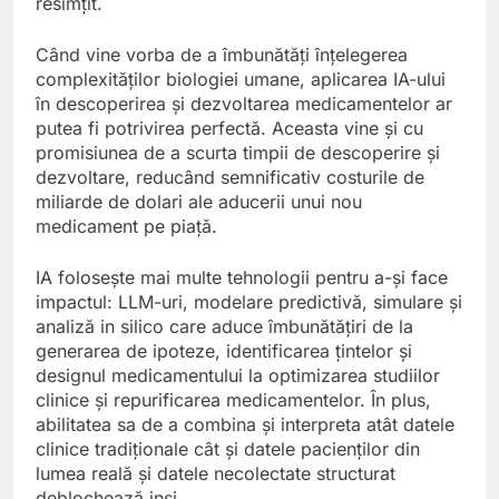
resimțit.
Când vine vorba de a îmbunătăți înțelegerea
complexităților biologiei umane, aplicarea IA-ului
în descoperirea și dezvoltarea medicamentelor ar
putea fi potrivirea perfectă. Aceasta vine și cu
promisiunea de a scurta timpii de descoperire și
dezvoltare, reducând semnificativ costurile de
miliarde de dolari ale aducerii unui nou
medicament pe piață.
IA folosește mai multe tehnologii pentru a-și face
impactul: LLM-uri, modelare predictivă, simulare și
analiză in silico care aduce îmbunătățiri de la
generarea de ipoteze, identificarea țintelor și
designul medicamentului la optimizarea studiilor
clinice și repurificarea medicamentelor. În plus,
abilitatea sa de a combina și interpreta atât datele
clinice tradiționale cât și datele pacienților din
lumea reală și datele necolectate structurat
deblochează insi…