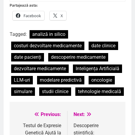
Partajează asta:
Facebook
X
Tagged:
analiză in silico
costuri dezvoltare medicamente
date clinice
date pacienți
descoperire medicamente
dezvoltare medicamente
Inteligența Artificială
LLM-uri
modelare predictivă
oncologie
simulare
studii clinice
tehnologie medicală
Previous:
Next:
Navigare
în
Testul de Expresie
Descoperire
Genetică Ajută la
științifică: