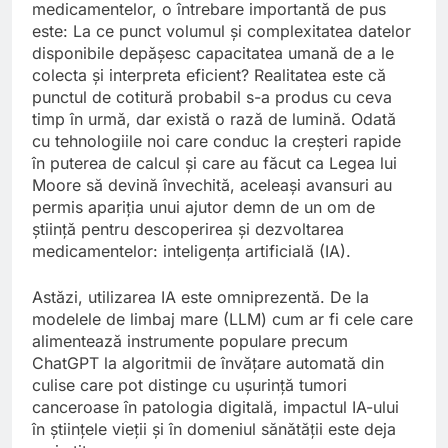
medicamentelor, o întrebare importantă de pus
este: La ce punct volumul și complexitatea datelor
disponibile depășesc capacitatea umană de a le
colecta și interpreta eficient? Realitatea este că
punctul de cotitură probabil s-a produs cu ceva
timp în urmă, dar există o rază de lumină. Odată
cu tehnologiile noi care conduc la creșteri rapide
în puterea de calcul și care au făcut ca Legea lui
Moore să devină învechită, aceleași avansuri au
permis apariția unui ajutor demn de un om de
știință pentru descoperirea și dezvoltarea
medicamentelor: inteligența artificială (IA).
Astăzi, utilizarea IA este omniprezentă. De la
modelele de limbaj mare (LLM) cum ar fi cele care
alimentează instrumente populare precum
ChatGPT la algoritmii de învățare automată din
culise care pot distinge cu ușurință tumori
canceroase în patologia digitală, impactul IA-ului
în științele vieții și în domeniul sănătății este deja