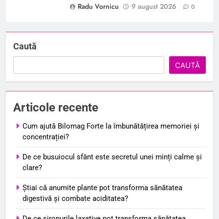
Radu Vornicu
9 august 2026
0
Caută
CAUTĂ
Articole recente
Cum ajută Bilomag Forte la îmbunătățirea memoriei și
concentrației?
De ce busuiocul sfânt este secretul unei minți calme și
clare?
Știai că anumite plante pot transforma sănătatea
digestivă și combate aciditatea?
De ce siropurile laxative pot transforma sănătatea