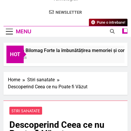
NEWSLETTER
Pune o intrebare!
MENU
m ajută Bilomag Forte la îmbunătățirea memoriei și concentra
HOT
August 2026
Home
Stiri sanatate
Descoperind Ceea ce nu Poate fi Văzut
STIRI SANATATE
Descoperind Ceea ce nu