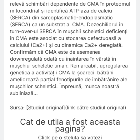
relevă schimbări dependente de CMA în proteomul
mitocondrial și identifică ATP-aza de calciu
(SERCA) din sarcoplasmatic-endoplasmatic
(SERCA) ca un substrat al CMA. Dezechilibrul în
turn-over-ul SERCA în mușchii scheletici deficienți
în CMA este asociat cu stocarea defectuoasă a
calciului (Ca2+) și cu dinamica Ca2+ dereglată.
Confirmăm că CMA este de asemenea
downregulată odată cu înaintarea în vârstă în
mușchiul scheletic uman. Remarcabil, upregularea
genetică a activității CMA la șoarecii bătrâni
ameliorează parțial fenotipurile de îmbătrânire ale
mușchilor scheletici. Împreună, munca noastră
subliniază…
Sursa: [Studiul original](link către studiul original)
Cat de utila a fost aceasta
pagina?
Click pe o steluta sa votezi