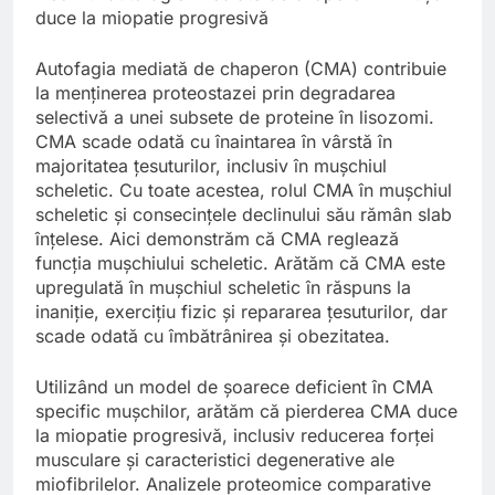
duce la miopatie progresivă
Autofagia mediată de chaperon (CMA) contribuie
la menținerea proteostazei prin degradarea
selectivă a unei subsete de proteine în lisozomi.
CMA scade odată cu înaintarea în vârstă în
majoritatea țesuturilor, inclusiv în mușchiul
scheletic. Cu toate acestea, rolul CMA în mușchiul
scheletic și consecințele declinului său rămân slab
înțelese. Aici demonstrăm că CMA reglează
funcția mușchiului scheletic. Arătăm că CMA este
upregulată în mușchiul scheletic în răspuns la
inaniție, exercițiu fizic și repararea țesuturilor, dar
scade odată cu îmbătrânirea și obezitatea.
Utilizând un model de șoarece deficient în CMA
specific mușchilor, arătăm că pierderea CMA duce
la miopatie progresivă, inclusiv reducerea forței
musculare și caracteristici degenerative ale
miofibrilelor. Analizele proteomice comparative