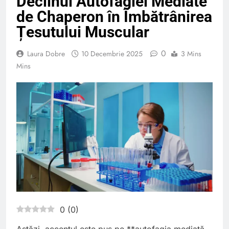
Declinul Autofagiei Mediate
de Chaperon în Îmbătrânirea
Țesutului Muscular
0
Laura Dobre
10 Decembrie 2025
3 Mins
Mins
0
(
0
)
Astăzi, accentul este pus pe **autofagia mediată