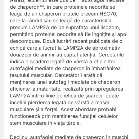
de chaperon**, în care proteinele nedorite se
leagă de un chaperon proteic precum HSC70,
care la rândul său se leagă de caracteristici
precum LAMP2A de pe suprafața unui lisozom,
permițând proteinei nedorite să fie înghițite și apoi
descompuse. Două lucrări recent publicate de o
echipă care a lucrat la LAMP2A de aproximativ
douăzeci de ani mi-au captat atenția. Cercetările
indică o scădere legată de vârstă a eficienței
autofagiei mediate de chaperon în îmbătrânirea
țesutului muscular. Cercetătorii arată că
menținerea unei autofagii mediate de chaperon
eficiente la maturitate, realizată prin upregularea
LAMP2A într-o linie genetică de șoareci, poate
încetini pierderea legată de vârstă a masei
musculare și a forței. Acest abordare probabil
funcționează prin menținerea funcției celulelor
stem musculare în viața târzie.
Declinul autofagiei mediate de chaperon în mușchi