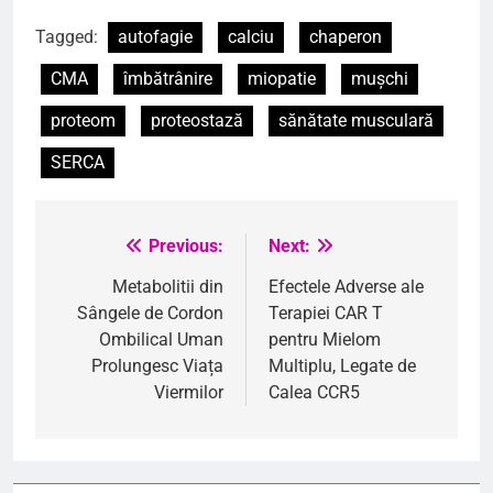
Tagged:
autofagie
calciu
chaperon
CMA
îmbătrânire
miopatie
mușchi
proteom
proteostază
sănătate musculară
SERCA
Previous:
Next:
Navigare
în
Metabolitii din
Efectele Adverse ale
Sângele de Cordon
Terapiei CAR T
articole
Ombilical Uman
pentru Mielom
Prolungesc Viața
Multiplu, Legate de
Viermilor
Calea CCR5