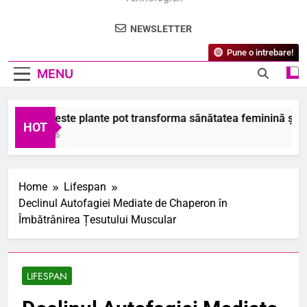
NEWSLETTER
Pune o intrebare!
MENU
iai că aceste plante pot transforma sănătatea feminină și com
HOT
ugust 2026
Home
Lifespan
Declinul Autofagiei Mediate de Chaperon în
Îmbătrânirea Țesutului Muscular
LIFESPAN