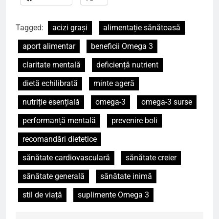
Tagged:
acizi grași
alimentație sănătoasă
aport alimentar
beneficii Omega 3
claritate mentală
deficiență nutrient
dietă echilibrată
minte ageră
nutriție esențială
omega-3
omega-3 surse
performanță mentală
prevenire boli
recomandări dietetice
sănătate cardiovasculară
sănătate creier
sănătate generală
sănătate inimă
stil de viață
suplimente Omega 3