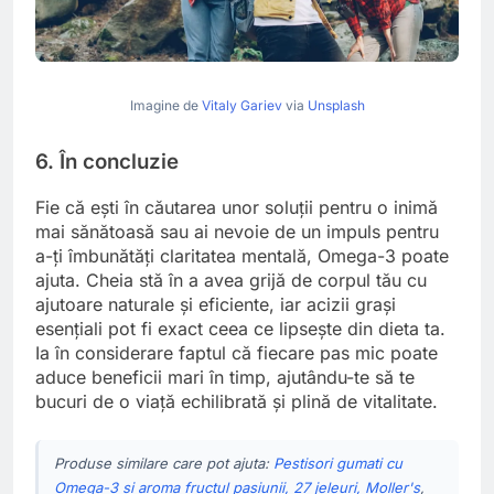
Imagine de
Vitaly Gariev
via
Unsplash
6. În concluzie
Fie că ești în căutarea unor soluții pentru o inimă
mai sănătoasă sau ai nevoie de un impuls pentru
a-ți îmbunătăți claritatea mentală, Omega-3 poate
ajuta. Cheia stă în a avea grijă de corpul tău cu
ajutoare naturale și eficiente, iar acizii grași
esențiali pot fi exact ceea ce lipsește din dieta ta.
Ia în considerare faptul că fiecare pas mic poate
aduce beneficii mari în timp, ajutându-te să te
bucuri de o viață echilibrată și plină de vitalitate.
Produse similare care pot ajuta:
Pestisori gumati cu
Omega-3 si aroma fructul pasiunii, 27 jeleuri, Moller's
,