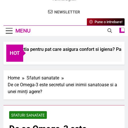
NEWSLETTER
Pune o intrebare!
MENU
protectia pentru pat care asigura confort si igiena? Pareri si be
HOT
2026
Home
Sfaturi sanatate
De ce Omega-3 este secretul unei inimii sanatoase si a
unei minți agere?
SFATURI SANATATE