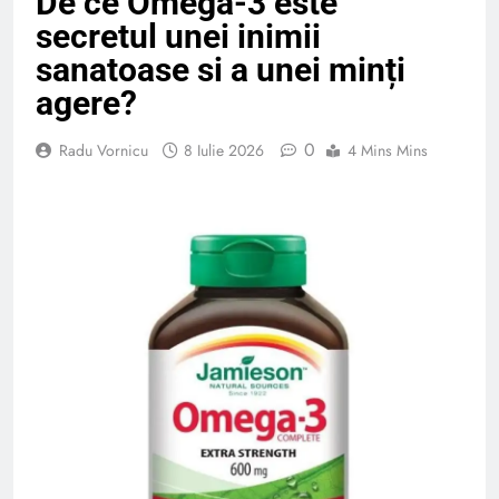
De ce Omega-3 este
secretul unei inimii
sanatoase si a unei minți
agere?
0
Radu Vornicu
8 Iulie 2026
4 Mins Mins