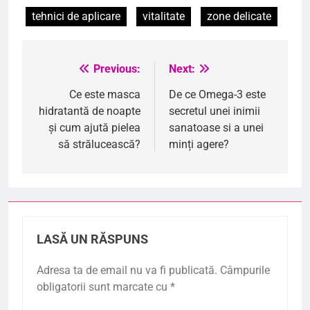
tehnici de aplicare
vitalitate
zone delicate
Previous:
Next:
Navigare
în
Ce este masca
De ce Omega-3 este
hidratantă de noapte
secretul unei inimii
articole
și cum ajută pielea
sanatoase si a unei
să strălucească?
minți agere?
LASĂ UN RĂSPUNS
Adresa ta de email nu va fi publicată.
Câmpurile
obligatorii sunt marcate cu
*