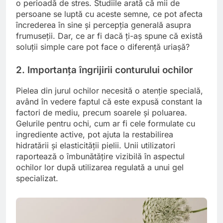
o perioadă de stres. Studiile arată că mii de
persoane se luptă cu aceste semne, ce pot afecta
încrederea în sine și percepția generală asupra
frumuseții. Dar, ce ar fi dacă ți-aș spune că există
soluții simple care pot face o diferență uriașă?
2. Importanța îngrijirii conturului ochilor
Pielea din jurul ochilor necesită o atenție specială,
având în vedere faptul că este expusă constant la
factori de mediu, precum soarele și poluarea.
Gelurile pentru ochi, cum ar fi cele formulate cu
ingrediente active, pot ajuta la restabilirea
hidratării și elasticității pielii. Unii utilizatori
raportează o îmbunătățire vizibilă în aspectul
ochilor lor după utilizarea regulată a unui gel
specializat.