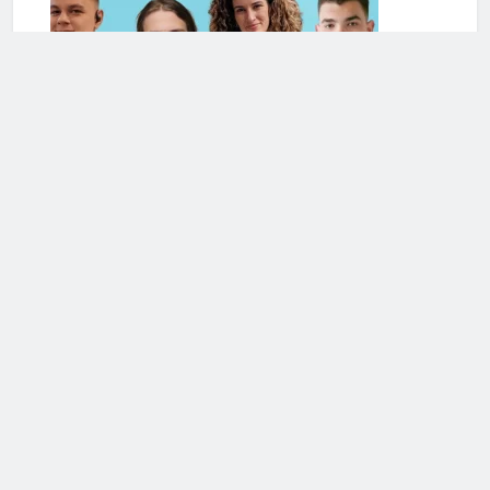
Serviciile de terapie online se extind și în România. Cele
mai frecvente cereri de ajutor din partea românilor
vizează anxietatea și problemele de cuplu/relaționale
Mai multe articole din Romania
Calculeaza-ti Sanatatea!
Calculator BMI (Body Mass Index)
Calculator eGFR