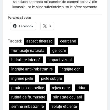
sa aduca speranta milioanelor de oameni bolnavi din
Romania, sa le aline suferintele si sa le ofere speranta.
Partajează asta:
Facebook
X
Tagged:
aspect tineresc
cearcăne
frumusețe naturală
gel ochi
hidratare intensă
impact vizual
îngrijire anti-îmbătrânire
îngrijire ochi
îngrijire pielii
piele subțire
produse cosmetice
rejuvenare
riduri
rutină de frumusețe
sănătate oculară
semne îmbătrânire
soluții efciente