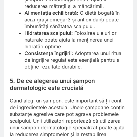
reducerea mătreții și a mâncărimii.
Alimentația echilibrată:
O dietă bogată în
acizi grași omega-3 și antioxidanți poate
îmbunătăți sănătatea scalpului.
Hidratarea scalpului:
Folosirea uleiurilor
naturale poate ajuta la menținerea unei
hidratări optime.
Consistența îngrijirii:
Adoptarea unui ritual
de îngrijire regulat este esențială pentru a
obține rezultate durabile.
5. De ce alegerea unui șampon
dermatologic este crucială
Când alegi un șampon, este important să ții cont
de ingredientele acestuia. Unele șampoane conțin
substanțe agresive care pot agrava problemele
scalpului. Unii utilizatori raportează că utilizarea
unui șampon dermatologic specializat poate ajuta
la reducerea simptomelor și la restabilirea