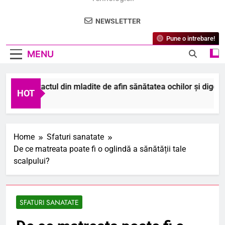
NEWSLETTER
Pune o intrebare!
MENU
 extractul din mladite de afin sănătatea ochilor și digestia?
HOT
026
Home
Sfaturi sanatate
De ce matreata poate fi o oglindă a sănătății tale
scalpului?
SFATURI SANATATE