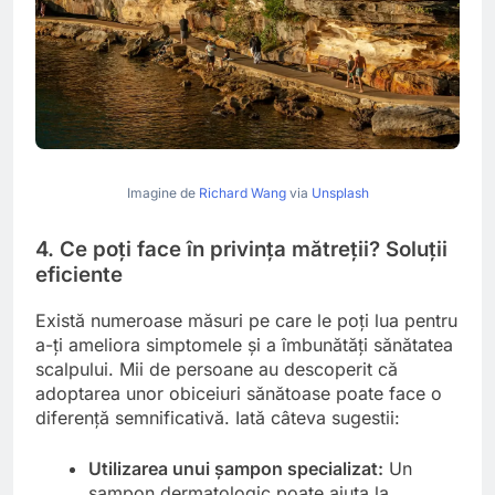
Imagine de
Richard Wang
via
Unsplash
4. Ce poți face în privința mătreții? Soluții
eficiente
Există numeroase măsuri pe care le poți lua pentru
a-ți ameliora simptomele și a îmbunătăți sănătatea
scalpului. Mii de persoane au descoperit că
adoptarea unor obiceiuri sănătoase poate face o
diferență semnificativă. Iată câteva sugestii:
Utilizarea unui șampon specializat:
Un
șampon dermatologic poate ajuta la