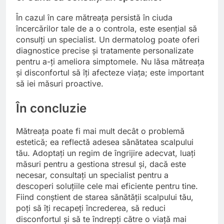
În cazul în care mătreața persistă în ciuda
încercărilor tale de a o controla, este esențial să
consulți un specialist. Un dermatolog poate oferi
diagnostice precise și tratamente personalizate
pentru a-ți ameliora simptomele. Nu lăsa mătreața
și disconfortul să îți afecteze viața; este important
să iei măsuri proactive.
În concluzie
Mătreața poate fi mai mult decât o problemă
estetică; ea reflectă adesea sănătatea scalpului
tău. Adoptați un regim de îngrijire adecvat, luați
măsuri pentru a gestiona stresul și, dacă este
necesar, consultați un specialist pentru a
descoperi soluțiile cele mai eficiente pentru tine.
Fiind conștient de starea sănătății scalpului tău,
poți să îți recapeți încrederea, să reduci
disconfortul și să te îndrepți către o viață mai