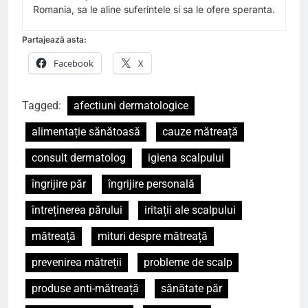
Romania, sa le aline suferintele si sa le ofere speranta.
Partajează asta:
Facebook
X
Tagged:
afectiuni dermatologice
alimentație sănătoasă
cauze mătreață
consult dermatolog
igiena scalpului
îngrijire păr
îngrijire personală
întreținerea părului
iritații ale scalpului
mătreață
mituri despre mătreață
prevenirea mătreții
probleme de scalp
produse anti-mătreață
sănătate păr