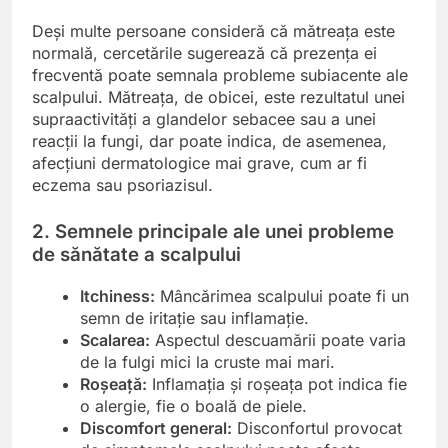
Deși multe persoane consideră că mătreața este
normală, cercetările sugerează că prezența ei
frecventă poate semnala probleme subiacente ale
scalpului. Mătreața, de obicei, este rezultatul unei
supraactivități a glandelor sebacee sau a unei
reacții la fungi, dar poate indica, de asemenea,
afecțiuni dermatologice mai grave, cum ar fi
eczema sau psoriazisul.
2. Semnele principale ale unei probleme
de sănătate a scalpului
Itchiness:
Mâncărimea scalpului poate fi un
semn de iritație sau inflamație.
Scalarea:
Aspectul descuamării poate varia
de la fulgi mici la cruste mai mari.
Roșeață:
Inflamația și roșeața pot indica fie
o alergie, fie o boală de piele.
Discomfort general:
Disconfortul provocat