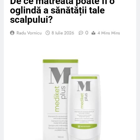
De ce matreata poate fi o
oglindă a sănătății tale
scalpului?
0
Radu Vornicu
8 Iulie 2026
4 Mins Mins