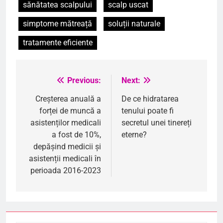
sănătatea scalpului
scalp uscat
simptome mătreață
soluții naturale
tratamente eficiente
Previous:
Next:
Navigare
în
Creșterea anuală a
De ce hidratarea
forței de muncă a
tenului poate fi
articole
asistenților medicali
secretul unei tinereți
a fost de 10%,
eterne?
depășind medicii și
asistenții medicali în
perioada 2016-2023