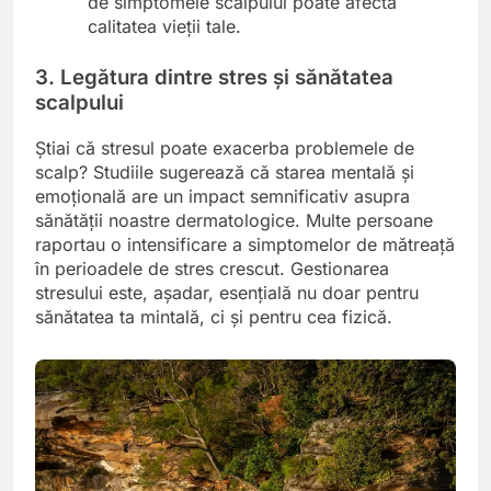
de simptomele scalpului poate afecta
calitatea vieții tale.
3. Legătura dintre stres și sănătatea
scalpului
Știai că stresul poate exacerba problemele de
scalp? Studiile sugerează că starea mentală și
emoțională are un impact semnificativ asupra
sănătății noastre dermatologice. Multe persoane
raportau o intensificare a simptomelor de mătreață
în perioadele de stres crescut. Gestionarea
stresului este, așadar, esențială nu doar pentru
sănătatea ta mintală, ci și pentru cea fizică.