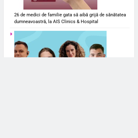
26 de medici de familie gata să aibă grijă de sănătatea
dumneavoastră, la AIS Clinics & Hospital
Serviciile de terapie online se extind și în România. Cele
mai frecvente cereri de ajutor din partea românilor
vizează anxietatea și problemele de cuplu/relaționale
Mai multe articole din Romania