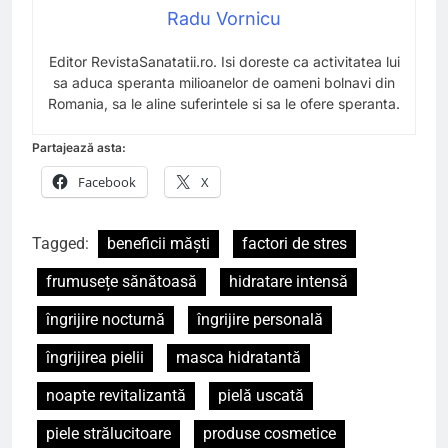
Radu Vornicu
Editor RevistaSanatatii.ro. Isi doreste ca activitatea lui
sa aduca speranta milioanelor de oameni bolnavi din
Romania, sa le aline suferintele si sa le ofere speranta.
Partajează asta:
Facebook
X
Tagged:
beneficii măști
factori de stres
frumusețe sănătoasă
hidratare intensă
îngrijire nocturnă
îngrijire personală
îngrijirea pielii
masca hidratantă
noapte revitalizantă
pielă uscată
piele strălucitoare
produse cosmetice