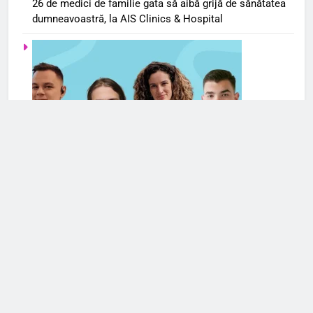
26 de medici de familie gata să aibă grijă de sănătatea
dumneavoastră, la AIS Clinics & Hospital
Serviciile de terapie online se extind și în România. Cele
mai frecvente cereri de ajutor din partea românilor
vizează anxietatea și problemele de cuplu/relaționale
Mai multe articole din Romania