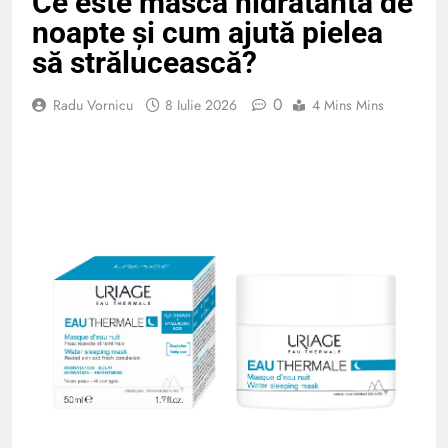
Ce este masca hidratantă de
noapte și cum ajută pielea
să strălucească?
0
Radu Vornicu
8 Iulie 2026
4 Mins Mins