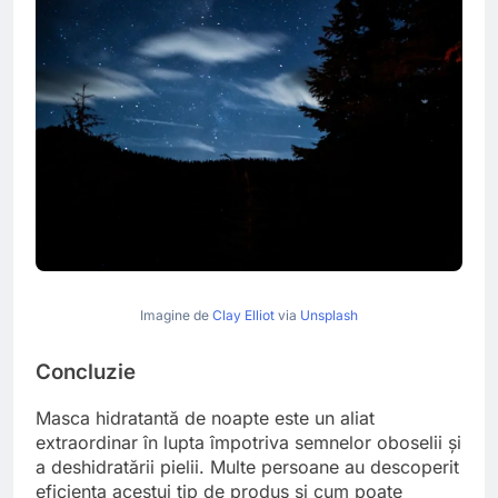
Imagine de
Clay Elliot
via
Unsplash
Concluzie
Masca hidratantă de noapte este un aliat
extraordinar în lupta împotriva semnelor oboselii și
a deshidratării pielii. Multe persoane au descoperit
eficiența acestui tip de produs și cum poate