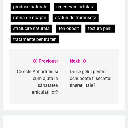
produse naturale
regenerare celulară
rutina de noapte
sfaturi de frumusețe
stralucire naturala
ten obosit
textura pielii
tratamente pentru ten
Previous:
Next:
Navigare
în
Ce este Antiartritic și
De ce gelul pentru
cum ajută la
ochi poate fi secretul
articole
sănătatea
tineretii tale?
articulațiilor?