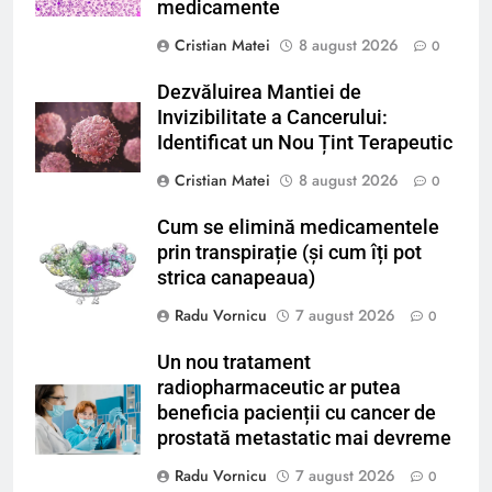
medicamente
Cristian Matei
8 august 2026
0
Dezvăluirea Mantiei de
Invizibilitate a Cancerului:
Identificat un Nou Țint Terapeutic
Cristian Matei
8 august 2026
0
Cum se elimină medicamentele
prin transpirație (și cum îți pot
strica canapeaua)
Radu Vornicu
7 august 2026
0
Un nou tratament
radiopharmaceutic ar putea
beneficia pacienții cu cancer de
prostată metastatic mai devreme
Radu Vornicu
7 august 2026
0