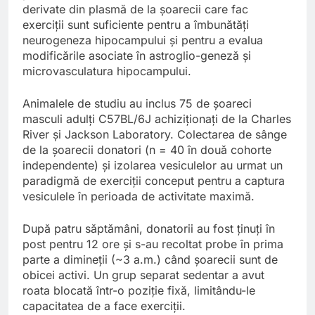
derivate din plasmă de la șoarecii care fac
exerciții sunt suficiente pentru a îmbunătăți
neurogeneza hipocampului și pentru a evalua
modificările asociate în astroglio-geneză și
microvasculatura hipocampului.
Animalele de studiu au inclus 75 de șoareci
masculi adulți C57BL/6J achiziționați de la Charles
River și Jackson Laboratory. Colectarea de sânge
de la șoarecii donatori (n = 40 în două cohorte
independente) și izolarea vesiculelor au urmat un
paradigmă de exerciții conceput pentru a captura
vesiculele în perioada de activitate maximă.
După patru săptămâni, donatorii au fost ținuți în
post pentru 12 ore și s-au recoltat probe în prima
parte a dimineții (~3 a.m.) când șoarecii sunt de
obicei activi. Un grup separat sedentar a avut
roata blocată într-o poziție fixă, limitându-le
capacitatea de a face exerciții.