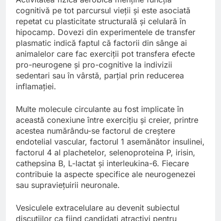
cognitivă pe tot parcursul vieții și este asociată
repetat cu plasticitate structurală și celulară în
hipocamp. Dovezi din experimentele de transfer
plasmatic indică faptul că factorii din sânge ai
animalelor care fac exerciții pot transfera efecte
pro-neurogene și pro-cognitive la indivizii
sedentari sau în vârstă, parțial prin reducerea
inflamației.
Multe molecule circulante au fost implicate în
această conexiune între exercițiu și creier, printre
acestea numărându-se factorul de creștere
endotelial vascular, factorul 1 asemănător insulinei,
factorul 4 al plachetelor, selenoproteina P, irisin,
cathepsina B, L-lactat și interleukina-6. Fiecare
contribuie la aspecte specifice ale neurogenezei
sau supraviețuirii neuronale.
Vesiculele extracelulare au devenit subiectul
discuțiilor ca fiind candidați atractivi pentru