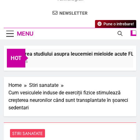
NEWSLETTER
Pune o intrebare!
MENU
scoperirea studiului asupra leucemiei mieloide acute FLT3-mu
HOT
ugust 2026
Home
Stiri sanatate
Cum vesiculele induse de exerciții fizice stimulează
creșterea neuronilor când sunt transplantate în șoareci
sedentari
STIRI SANATATE