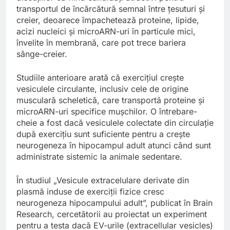
transportul de încărcătură semnal între țesuturi și
creier, deoarece împachetează proteine, lipide,
acizi nucleici și microARN-uri în particule mici,
învelite în membrană, care pot trece bariera
sânge-creier.
Studiile anterioare arată că exercițiul crește
vesiculele circulante, inclusiv cele de origine
musculară scheletică, care transportă proteine și
microARN-uri specifice mușchilor. O întrebare-
cheie a fost dacă vesiculele colectate din circulație
după exercițiu sunt suficiente pentru a crește
neurogeneza în hipocampul adult atunci când sunt
administrate sistemic la animale sedentare.
În studiul „Vesicule extracelulare derivate din
plasmă induse de exerciții fizice cresc
neurogeneza hipocampului adult”, publicat în Brain
Research, cercetătorii au proiectat un experiment
pentru a testa dacă EV-urile (extracellular vesicles)