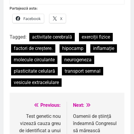
Partajează asta:
Facebook
X
Tagged:
activitate cerebrală
exerciții fizice
factori de creștere.
hipocamp
inflamație
molecule circulante
neurogeneza
plasticitate celulară
transport semnal
vesicule extracelulare
Previous:
Next:
Navigare
în
Test genetic nou
Oamenii de știință
vizează cauza greu
îndeamnă Congresul
articole
de identificat a unui
să mărească