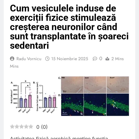
Cum vesiculele induse de
exerciții fizice stimulează
creșterea neuronilor când
sunt transplantate în șoareci
sedentari
0
Radu Vornicu
15 Noiembrie 2025
2 Mins
Mins
0
(
0
)
Activitatea fizică aerobică menține funcția