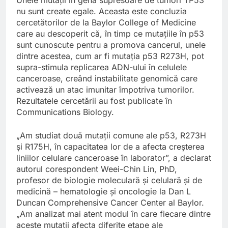
nu sunt create egale. Aceasta este concluzia
cercetătorilor de la Baylor College of Medicine
care au descoperit că, în timp ce mutațiile în p53
sunt cunoscute pentru a promova cancerul, unele
dintre acestea, cum ar fi mutația p53 R273H, pot
supra-stimula replicarea ADN-ului în celulele
canceroase, creând instabilitate genomică care
activează un atac imunitar împotriva tumorilor.
Rezultatele cercetării au fost publicate în
Communications Biology.
„Am studiat două mutații comune ale p53, R273H
și R175H, în capacitatea lor de a afecta creșterea
liniilor celulare canceroase în laborator”, a declarat
autorul corespondent Weei-Chin Lin, PhD,
profesor de biologie moleculară și celulară și de
medicină – hematologie și oncologie la Dan L
Duncan Comprehensive Cancer Center al Baylor.
„Am analizat mai atent modul în care fiecare dintre
aceste mutații afecta diferite etape ale