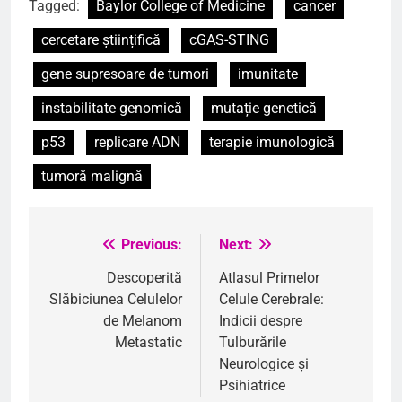
Tagged:
Baylor College of Medicine
cancer
cercetare științifică
cGAS-STING
gene supresoare de tumori
imunitate
instabilitate genomică
mutație genetică
p53
replicare ADN
terapie imunologică
tumoră malignă
Previous:
Next:
Navigare
în
Descoperită
Atlasul Primelor
Slăbiciunea Celulelor
Celule Cerebrale:
articole
de Melanom
Indicii despre
Metastatic
Tulburările
Neurologice și
Psihiatrice