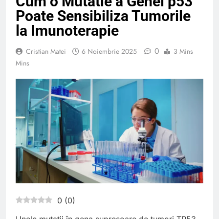
Cum o Mutatie a Genei p53
Poate Sensibiliza Tumorile
la Imunoterapie
0
Cristian Matei
6 Noiembrie 2025
3 Mins
Mins
0
(
0
)
Unele mutații în gena supresoare de tumori TP53