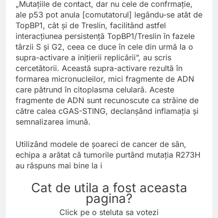
„Mutațiile de contact, dar nu cele de confrmație,
ale p53 pot anula [comutatorul] legându-se atât de
TopBP1, cât și de Treslin, facilitând astfel
interacțiunea persistență TopBP1/Treslin în fazele
târzii S și G2, ceea ce duce în cele din urmă la o
supra-activare a inițierii replicării”, au scris
cercetătorii. Această supra-activare rezultă în
formarea micronucleilor, mici fragmente de ADN
care pătrund în citoplasma celulară. Aceste
fragmente de ADN sunt recunoscute ca străine de
către calea cGAS-STING, declanșând inflamația și
semnalizarea imună.
Utilizând modele de șoareci de cancer de sân,
echipa a arătat că tumorile purtând mutația R273H
au răspuns mai bine la i
Cat de utila a fost aceasta
pagina?
Click pe o steluta sa votezi