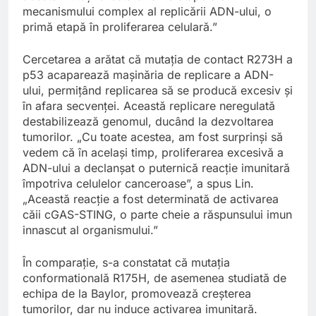
mecanismului complex al replicării ADN-ului, o
primă etapă în proliferarea celulară.”
Cercetarea a arătat că mutația de contact R273H a
p53 acaparează mașinăria de replicare a ADN-
ului, permițând replicarea să se producă excesiv și
în afara secvenței. Această replicare neregulată
destabilizează genomul, ducând la dezvoltarea
tumorilor. „Cu toate acestea, am fost surprinși să
vedem că în același timp, proliferarea excesivă a
ADN-ului a declanșat o puternică reacție imunitară
împotriva celulelor canceroase”, a spus Lin.
„Această reacție a fost determinată de activarea
căii cGAS-STING, o parte cheie a răspunsului imun
innascut al organismului.”
În comparație, s-a constatat că mutația
conformatională R175H, de asemenea studiată de
echipa de la Baylor, promovează creșterea
tumorilor, dar nu induce activarea imunitară.