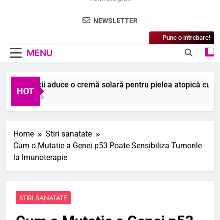
NEWSLETTER
Pune o intrebare!
MENU
 beneficii aduce o cremă solară pentru pielea atopică cu SPF 
HOT
ugust 2026
Home
Stiri sanatate
Cum o Mutatie a Genei p53 Poate Sensibiliza Tumorile
la Imunoterapie
STIRI SANATATE