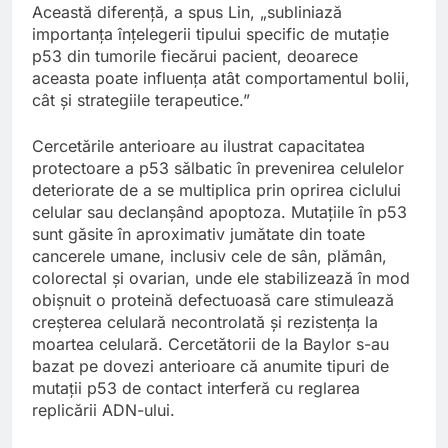
Această diferență, a spus Lin, „subliniază
importanța înțelegerii tipului specific de mutație
p53 din tumorile fiecărui pacient, deoarece
aceasta poate influența atât comportamentul bolii,
cât și strategiile terapeutice.”
Cercetările anterioare au ilustrat capacitatea
protectoare a p53 sălbatic în prevenirea celulelor
deteriorate de a se multiplica prin oprirea ciclului
celular sau declanșând apoptoza. Mutațiile în p53
sunt găsite în aproximativ jumătate din toate
cancerele umane, inclusiv cele de sân, plămân,
colorectal și ovarian, unde ele stabilizează în mod
obișnuit o proteină defectuoasă care stimulează
creșterea celulară necontrolată și rezistența la
moartea celulară. Cercetătorii de la Baylor s-au
bazat pe dovezi anterioare că anumite tipuri de
mutații p53 de contact interferă cu reglarea
replicării ADN-ului.