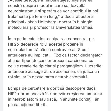
noastră despre modul în care se dezvoltă
neuroblastomul și sperăm că vor contribui la noi
tratamente pe termen lung,” a declarat autorul
principal Johan Holmberg, doctor în biologie
moleculară și profesor la Universitatea Umeå.
În experimentele lor, echipa s-a concentrat pe
HIF2α deoarece rolul acestei proteine în
neuroblastom rămânea controversat. Studii
anterioare au implicat HIF2α ca factor declanșator
al unor tipuri de cancer precum carcinoma cu
celule renale de tip clar și paragangliom. Lucrările
anterioare au sugerat, de asemenea, că joacă un
rol similar în dezvoltarea neuroblastomului.
Echipa de cercetare a dorit să descopere dacă
HIF2α promovează într-adevăr creșterea tumorilor
în neuroblastom sau dacă, în anumite condiții, ar
putea acționa diferit.