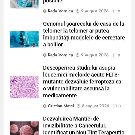
posibile
Radu Vornicu
9 august 2026
0
Genomul șoarecelui de casă de la
telomer la telomer ar putea
îmbunătăți modelele de cercetare
a bolilor
Radu Vornicu
9 august 2026
0
Descoperirea studiului asupra
leucemiei mieloide acute FLT3-
mutante dezvăluie ferroptoza ca
o vulnerabilitate ascunsă la
medicamente
Cristian Matei
8 august 2026
0
Dezvăluirea Mantiei de
Invizibilitate a Cancerului:
Identificat un Nou Țint Terapeutic