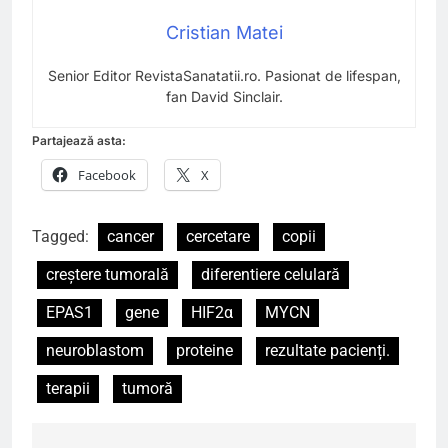
Cristian Matei
Senior Editor RevistaSanatatii.ro. Pasionat de lifespan,
fan David Sinclair.
Partajează asta:
Facebook
X
Tagged:
cancer
cercetare
copii
creștere tumorală
diferentiere celulară
EPAS1
gene
HIF2α
MYCN
neuroblastom
proteine
rezultate pacienți.
terapii
tumoră