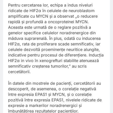
Pentru cercetarea lor, echipa a indus niveluri
ridicate de HIF2α în celulele de neuroblastom
amplificate cu MYCN și a observat „o reducere
rapidă și profundă a oncoproteinei MYCN.
Aceasta este urmată de o reglare pozitivă a
genelor specifice celulelor noradrenergice din
măduva suprarenală. În plus, odată cu inducerea
HIF2α, rata de proliferare scade semnificativ, iar
celulele dezvoltă proeminențe neuritice alungite,
indicative pentru procesul de diferențiere. Inducția
HIF2α in vivo în xenogrefturi stabilite atenuează
semnificativ creșterea tumorilor,” au scris
cercetătorii.
În datele din mostrele de pacienți, cercetătorii au
descoperit, de asemenea, o corelație negativă
între expresia EPAS1 și MYCN, și o corelație
pozitivă între expresia EPAS1, nivelele ridicate de
expresie a markerilor noradrenergici și
îmbunătățirea rezultatelor pacienților.