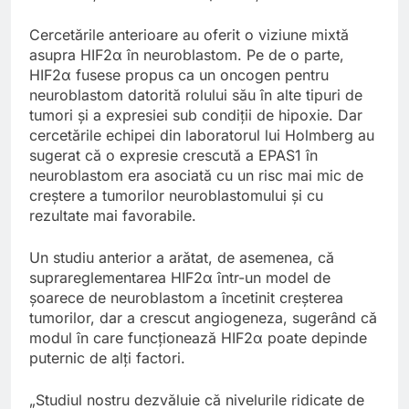
Cercetările anterioare au oferit o viziune mixtă
asupra HIF2α în neuroblastom. Pe de o parte,
HIF2α fusese propus ca un oncogen pentru
neuroblastom datorită rolului său în alte tipuri de
tumori și a expresiei sub condiții de hipoxie. Dar
cercetările echipei din laboratorul lui Holmberg au
sugerat că o expresie crescută a EPAS1 în
neuroblastom era asociată cu un risc mai mic de
creștere a tumorilor neuroblastomului și cu
rezultate mai favorabile.
Un studiu anterior a arătat, de asemenea, că
suprareglementarea HIF2α într-un model de
șoarece de neuroblastom a încetinit creșterea
tumorilor, dar a crescut angiogeneza, sugerând că
modul în care funcționează HIF2α poate depinde
puternic de alți factori.
„Studiul nostru dezvăluie că nivelurile ridicate de