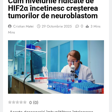
Cum nivelurile ridicate de
HIF2α încetinesc creșterea
tumorilor de neuroblastom
0
Cristian Matei
29 Octombrie 2025
3 Mins
Mins
0
(
0
)
„Aceste descoperiri îmbunătățesc înțelegerea