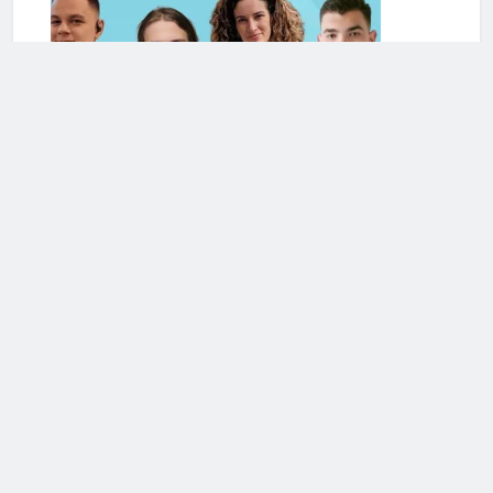
Serviciile de terapie online se extind și în România. Cele
mai frecvente cereri de ajutor din partea românilor
vizează anxietatea și problemele de cuplu/relaționale
Mai multe articole din Romania
Calculeaza-ti Sanatatea!
Calculator BMI (Body Mass Index)