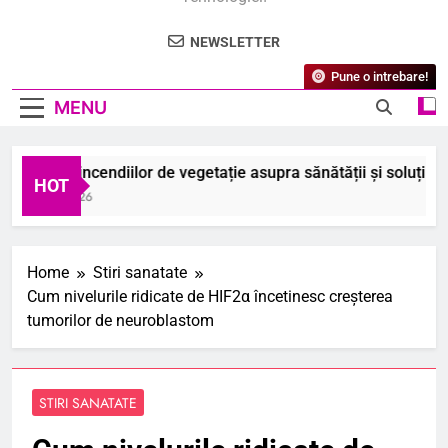
NEWSLETTER
Pune o intrebare!
MENU
pactul incendiilor de vegetație asupra sănătății și soluțiile pos
HOT
August 2026
Home
Stiri sanatate
Cum nivelurile ridicate de HIF2α încetinesc creșterea
tumorilor de neuroblastom
STIRI SANATATE