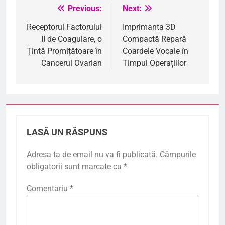
Previous:
Next:
Navigare
în
Receptorul Factorului
Imprimanta 3D
II de Coagulare, o
Compactă Repară
articole
Țintă Promițătoare în
Coardele Vocale în
Cancerul Ovarian
Timpul Operațiilor
LASĂ UN RĂSPUNS
Adresa ta de email nu va fi publicată.
Câmpurile
obligatorii sunt marcate cu
*
Comentariu
*