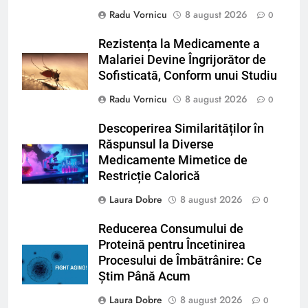
Radu Vornicu
8 august 2026
0
Rezistența la Medicamente a
Malariei Devine Îngrijorător de
Sofisticată, Conform unui Studiu
Radu Vornicu
8 august 2026
0
Descoperirea Similarităților în
Răspunsul la Diverse
Medicamente Mimetice de
Restricție Calorică
Laura Dobre
8 august 2026
0
Reducerea Consumului de
Proteină pentru Încetinirea
Procesului de Îmbătrânire: Ce
Știm Până Acum
Laura Dobre
8 august 2026
0