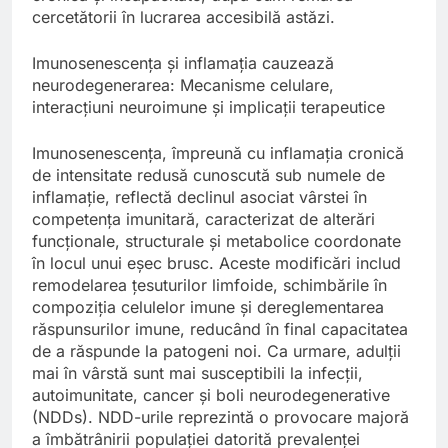
cercetătorii în lucrarea accesibilă astăzi.
Imunosenescența și inflamația cauzează
neurodegenerarea: Mecanisme celulare,
interacțiuni neuroimune și implicații terapeutice
Imunosenescența, împreună cu inflamația cronică
de intensitate redusă cunoscută sub numele de
inflamație, reflectă declinul asociat vârstei în
competența imunitară, caracterizat de alterări
funcționale, structurale și metabolice coordonate
în locul unui eșec brusc. Aceste modificări includ
remodelarea țesuturilor limfoide, schimbările în
compoziția celulelor imune și dereglementarea
răspunsurilor imune, reducând în final capacitatea
de a răspunde la patogeni noi. Ca urmare, adulții
mai în vârstă sunt mai susceptibili la infecții,
autoimunitate, cancer și boli neurodegenerative
(NDDs). NDD-urile reprezintă o provocare majoră
a îmbătrânirii populației datorită prevalenței