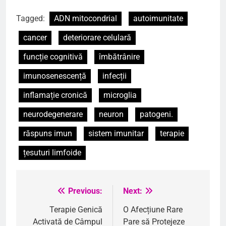
Tagged:
ADN mitocondrial
autoimunitate
cancer
deteriorare celulară
funcție cognitivă
îmbătrânire
imunosenescență
infecții
inflamație cronică
microglia
neurodegenerare
neuron
patogeni.
răspuns imun
sistem imunitar
terapie
țesuturi limfoide
Previous:
Next:
Navigare
în
Terapie Genică
O Afecțiune Rare
Activată de Câmpul
Pare să Protejeze