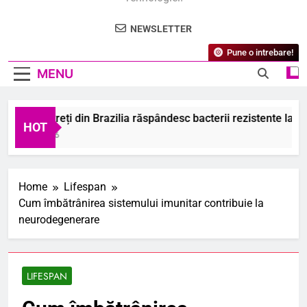
NEWSLETTER
Pune o intrebare!
MENU
cii mistreți din Brazilia răspândesc bacterii rezistente la antib
HOT
ugust 2026
Home
Lifespan
Cum îmbătrânirea sistemului imunitar contribuie la
neurodegenerare
LIFESPAN