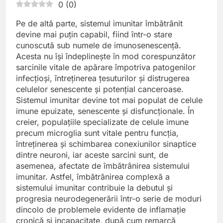
0
(
0
)
Pe de altă parte, sistemul imunitar îmbătrânit
devine mai puțin capabil, fiind într-o stare
cunoscută sub numele de imunosenescență.
Acesta nu își îndeplinește în mod corespunzător
sarcinile vitale de apărare împotriva patogenilor
infecțioși, întreținerea țesuturilor și distrugerea
celulelor senescente și potențial canceroase.
Sistemul imunitar devine tot mai populat de celule
imune epuizate, senescente și disfuncționale. În
creier, populațiile specializate de celule imune
precum microglia sunt vitale pentru funcția,
întreținerea și schimbarea conexiunilor sinaptice
dintre neuroni, iar aceste sarcini sunt, de
asemenea, afectate de îmbătrânirea sistemului
imunitar. Astfel, îmbătrânirea complexă a
sistemului imunitar contribuie la debutul și
progresia neurodegenerării într-o serie de moduri
dincolo de problemele evidente de inflamație
cronică și incapacitate, după cum remarcă