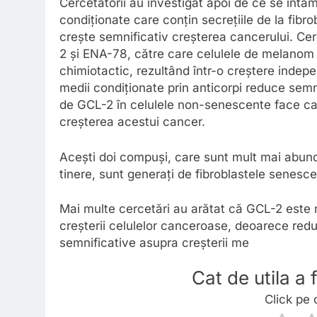
Cercetătorii au investigat apoi de ce se întâ
condiționate care conțin secrețiile de la fib
crește semnificativ creșterea cancerului. Cer
2 și ENA-78, către care celulele de melanom 
chimiotactic, rezultând într-o creștere inde
medii condiționate prin anticorpi reduce semn
de GCL-2 în celulele non-senescente face ca 
creșterea acestui cancer.
Acești doi compuși, care sunt mult mai abund
tinere, sunt generați de fibroblastele senescen
Mai multe cercetări au arătat că GCL-2 este 
creșterii celulelor canceroase, deoarece red
semnificative asupra creșterii me
Cat de utila a
Click pe 