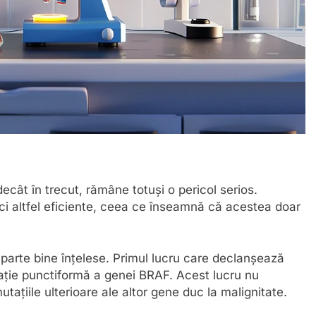
cât în trecut, rămâne totuși o pericol serios.
ci altfel eficiente, ceea ce înseamnă că acestea doar
e parte bine înțelese. Primul lucru care declanșează
ație punctiformă a genei BRAF. Acest lucru nu
ațiile ulterioare ale altor gene duc la malignitate.