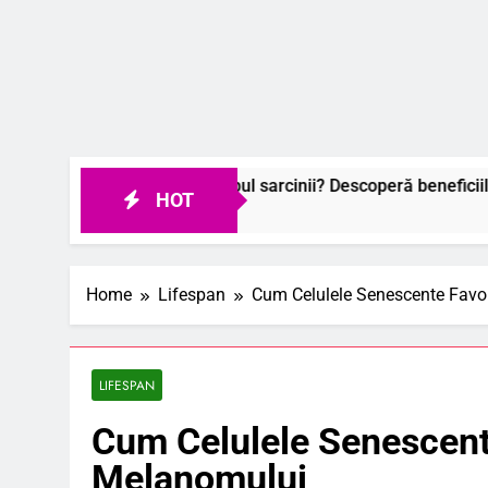
abile în timpul sarcinii? Descoperă beneficiile surprinzătoare!
HOT
Home
Lifespan
Cum Celulele Senescente Favo
LIFESPAN
Cum Celulele Senescent
Melanomului