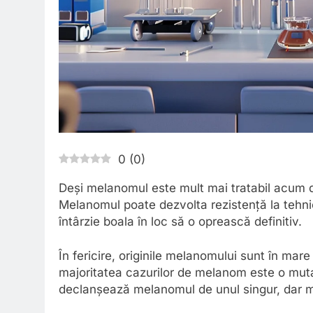
0
(
0
)
Deși melanomul este mult mai tratabil acum de
Melanomul poate dezvolta rezistență la tehni
întârzie boala în loc să o oprească definitiv.
În fericire, originile melanomului sunt în mar
majoritatea cazurilor de melanom este o mut
declanșează melanomul de unul singur, dar mut