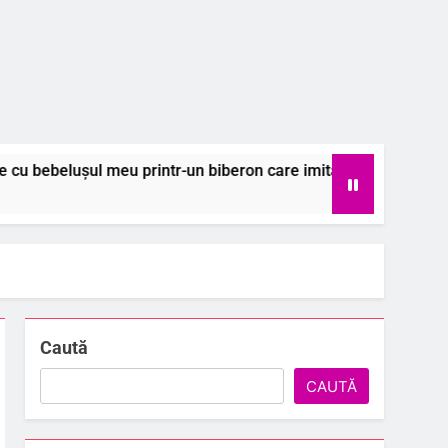
printr-un biberon care imită naturalul
Colec
6 Augu
Caută
CAUTĂ