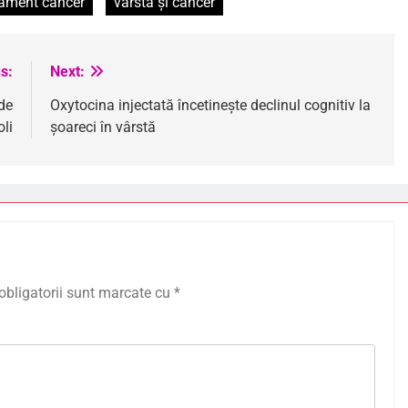
tament cancer
vârstă și cancer
s:
Next:
 de
Oxytocina injectată încetinește declinul cognitiv la
li
șoareci în vârstă
obligatorii sunt marcate cu
*