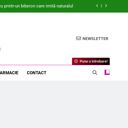
printr-un biberon care imită naturalul
dică Îngrijorări Legate de Biosecuritate
idat de Medicament Modificator al Bolii
pentru Osteoartrită
NEWSLETTER
? Descoperă beneficiile surprinzătoare!
!
printr-un biberon care imită naturalul
Pune o intrebare!
dică Îngrijorări Legate de Biosecuritate
FARMACIE
CONTACT
idat de Medicament Modificator al Bolii
pentru Osteoartrită