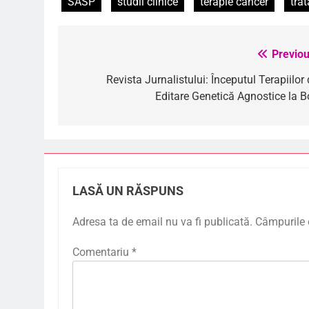
SASP
studii clinice
terapie cancer
tra
Previou
Navigare
în
Revista Jurnalistului: Începutul Terapiilor
Editare Genetică Agnostice la Bo
articole
LASĂ UN RĂSPUNS
Adresa ta de email nu va fi publicată.
Câmpurile 
Comentariu
*