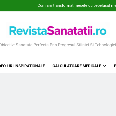
Cum am transformat mesele cu bebelușul meu 
Colecțiile de Genomuri Virale Create de IA Ri
Descoperiri în Genomică și Inteligență Artificială Identifică un Cand
De ce unele mame aleg pulberile orodispersabile în timpul sarcinii
ista Sanatatii
Obiectiv: Sanatate Perfecta Prin Progresul Stiintei Si Tehnologiei
Cum am transformat mesele cu bebelușul meu 
Colecțiile de Genomuri Virale Create de IA Ri
DEO-URI INSPIRATIONALE
CALCULATOARE MEDICALE
Descoperiri în Genomică și Inteligență Artificială Identifică un Cand