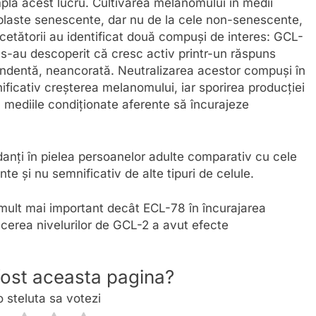
mplă acest lucru. Cultivarea melanomului în medii
roblaste senescente, dar nu de la cele non-senescente,
cetătorii au identificat două compuși de interes: GCL-
s-au descoperit că cresc activ printr-un răspuns
pendentă, neancorată. Neutralizarea acestor compuși în
ificativ creșterea melanomului, iar sporirea producției
mediile condiționate aferente să încurajeze
anți în pielea persoanelor adulte comparativ cu cele
te și nu semnificativ de alte tipuri de celule.
mult mai important decât ECL-78 în încurajarea
ucerea nivelurilor de GCL-2 a avut efecte
 fost aceasta pagina?
o steluta sa votezi