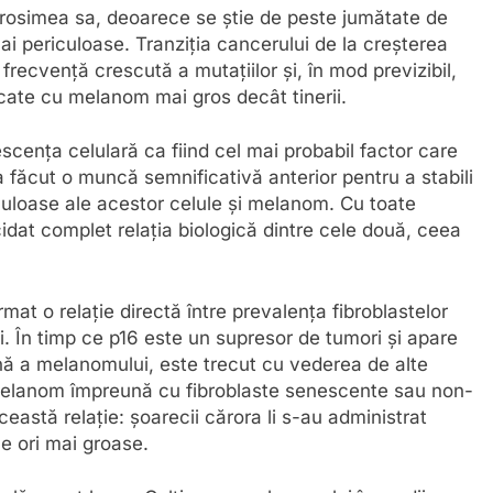
rosimea sa, deoarece se știe de peste jumătate de
 periculoase. Tranziția cancerului de la creșterea
frecvență crescută a mutațiilor și, în mod previzibil,
cate cu melanom mai gros decât tinerii.
escența celulară ca fiind cel mai probabil factor care
a făcut o muncă semnificativă anterior pentru a stabili
iculoase ale acestor celule și melanom. Cu toate
dat complet relația biologică dintre cele două, ceea
rmat o relație directă între prevalența fibroblastelor
i. În timp ce p16 este un supresor de tumori și apare
gnă a melanomului, este trecut cu vederea de alte
 melanom împreună cu fibroblaste senescente sau non-
eastă relație: șoarecii cărora li s-au administrat
e ori mai groase.