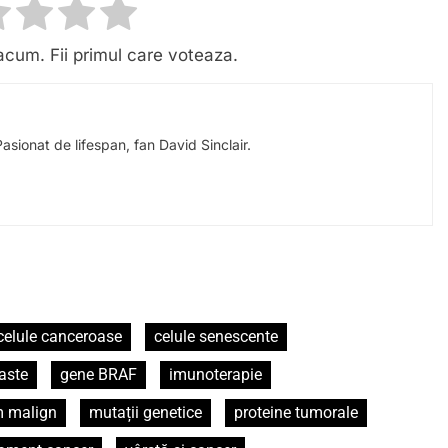
acum. Fii primul care voteaza.
Pasionat de lifespan, fan David Sinclair.
celule canceroase
celule senescente
laste
gene BRAF
imunoterapie
 malign
mutații genetice
proteine tumorale