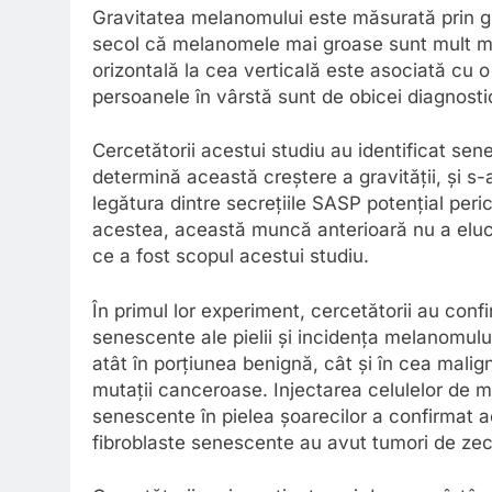
Gravitatea melanomului este măsurată prin g
secol că melanomele mai groase sunt mult mai
orizontală la cea verticală este asociată cu o 
persoanele în vârstă sunt de obicei diagnosti
Cercetătorii acestui studiu au identificat sen
determină această creștere a gravității, și s-
legătura dintre secrețiile SASP potențial per
acestea, această muncă anterioară nu a eluci
ce a fost scopul acestui studiu.
În primul lor experiment, cercetătorii au confi
senescente ale pielii și incidența melanomulu
atât în porțiunea benignă, cât și în cea mali
mutații canceroase. Injectarea celulelor de
senescente în pielea șoarecilor a confirmat ac
fibroblaste senescente au avut tumori de zec